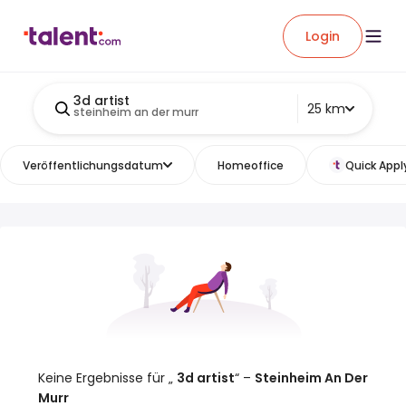
Login
3d artist
25 km
steinheim an der murr
Veröffentlichungsdatum
Homeoffice
Quick Appl
Keine Ergebnisse für „
3d artist
“ –
Steinheim An Der
Murr