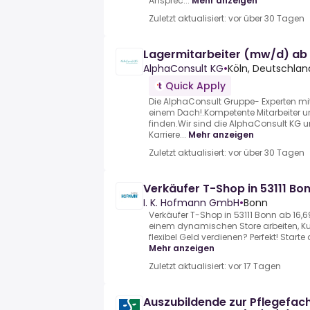
Ansprec...
Mehr anzeigen
Zuletzt aktualisiert: vor über 30 Tagen
Lagermitarbeiter (mw/d) ab 
AlphaConsult KG
•
Köln, Deutschlan
Quick Apply
Die AlphaConsult Gruppe- Experten mit
einem Dach!.Kompetente Mitarbeiter
finden.Wir sind die AlphaConsult KG un
Karriere...
Mehr anzeigen
Zuletzt aktualisiert: vor über 30 Tagen
Verkäufer T-Shop in 53111 Bon
I. K. Hofmann GmbH
•
Bonn
Verkäufer T-Shop in 53111 Bonn ab 16,69 
einem dynamischen Store arbeiten, K
flexibel Geld verdienen? Perfekt! Starte
Mehr anzeigen
Zuletzt aktualisiert: vor 17 Tagen
Auszubildende zur Pflegefac