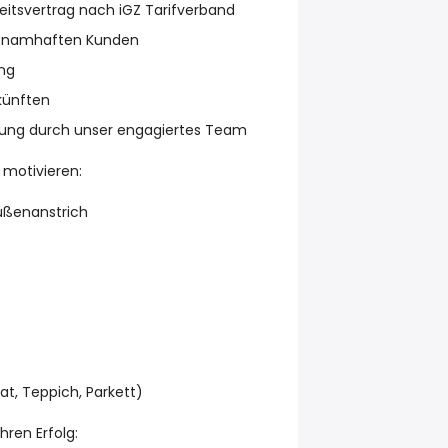
eitsvertrag nach iGZ Tarifverband
bei namhaften Kunden
ung
künften
uung durch unser engagiertes Team
 motivieren:
ußenanstrich
t, Teppich, Parkett)
ren Erfolg: