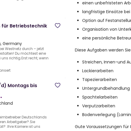
einen unbefristeten Arb
langfristige Einsätze 
Option auf Festanstell
 für Betriebstechnik
Organisation von Unter
eine persönliche Betre
a, Germany
bei Westnetz durch – jetzt
Diese Aufgaben werden Sie
stalten! Du möchtest eine
ns richtig.Erst recht, wenn
Streichen, Innen-und A
Lackierarbeiten
onsert
Tapezierarbeiten
/d) Montags bis
Untergrundbehandlung
Spachtelarbeiten
f
•
chland
Verputzarbeiten
Bodenverlegung (Lamina
eimbetreiber Deutschlands
ren Arbeitgeber?.Sie
Gute Voraussetzungen für Ih
? .Ihre Karriere ist uns