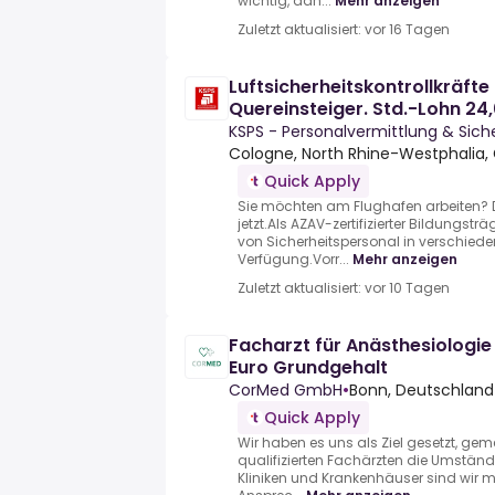
wichtig, dah...
Mehr anzeigen
Zuletzt aktualisiert: vor 16 Tagen
Luftsicherheitskontrollkräft
Quereinsteiger. Std.-Lohn 2
KSPS - Personalvermittlung & Si
Cologne, North Rhine-Westphalia
Quick Apply
Sie möchten am Flughafen arbeiten? 
jetzt.Als AZAV-zertifizierter Bildungstr
von Sicherheitspersonal in verschiede
Verfügung.Vorr...
Mehr anzeigen
Zuletzt aktualisiert: vor 10 Tagen
Facharzt für Anästhesiologie
Euro Grundgehalt
CorMed GmbH
•
Bonn, Deutschland
Quick Apply
Wir haben es uns als Ziel gesetzt, g
qualifizierten Fachärzten die Umstände
Kliniken und Krankenhäuser sind wir m