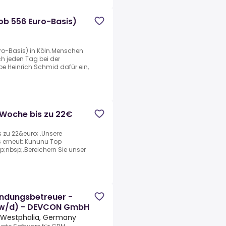
ob 556 Euro-Basis)
ro-Basis) in Köln.Menschen
h jeden Tag bei der
e Heinrich Schmid dafür ein,
 Woche bis zu 22€
 zu 22&euro; .Unsere
s erneut:.Kununu Top
nbsp;.Bereichern Sie unser
endungsbetreuer -
/w/d) - DEVCON GmbH
e-Westphalia, Germany