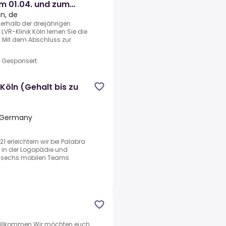
 01.04. und zum
ln, de
erhalb der dreijährigen
VR-Klinik Köln lernen Sie die
.Mit dem Abschluss zur
•
Gesponsert
Köln (Gehalt bis zu
, Germany
21 erleichtern wir bei Palabra
n in der Logopädie und
nd sechs mobilen Teams
willkommen.Wir möchten euch