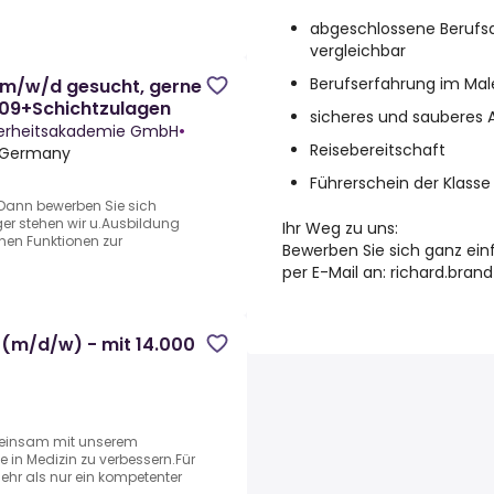
abgeschlossene Berufsa
vergleichbar
Berufserfahrung im Ma
e m/w/d gesucht, gerne
4,09+Schichtzulagen
sicheres und sauberes 
cherheitsakademie GmbH
•
Reisebereitschaft
, Germany
Führerschein der Klasse 
Dann bewerben Sie sich
äger stehen wir u.Ausbildung
Ihr Weg zu uns:
nen Funktionen zur
Bewerben Sie sich ganz ein
per E-Mail an: richard.bra
 (m/d/w) - mit 14.000
emeinsam mit unserem
 in Medizin zu verbessern.Für
ehr als nur ein kompetenter