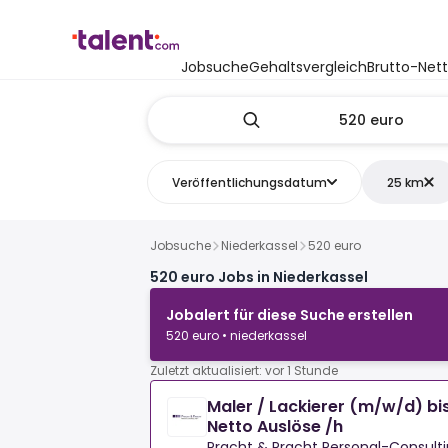
Jobsuche
Gehaltsvergleich
Brutto-Net
Veröffentlichungsdatum
25 km
Jobsuche
Niederkassel
520 euro
520 euro Jobs in Niederkassel
Jobalert für diese Suche erstellen
520 euro • niederkassel
Zuletzt aktualisiert: vor 1 Stunde
Maler / Lackierer (m/w/d) bis
Netto Auslöse /h
Pracht & Pracht Personal-Consul