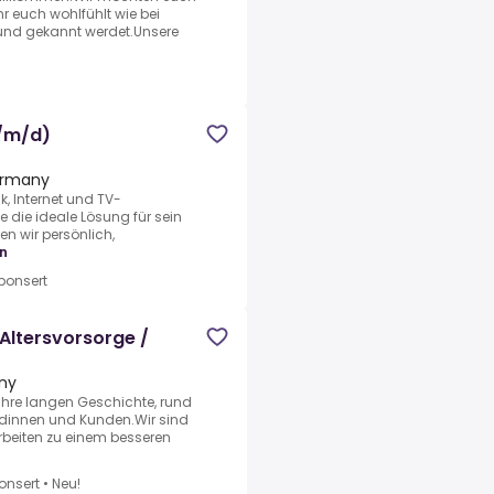
r euch wohlfühlt wie bei
 und gekannt werdet.Unsere
/m/d)
ermany
, Internet und TV-
 die ideale Lösung für sein
n wir persönlich,
n
ponsert
Altersvorsorge /
ny
Jahre langen Geschichte, rund
undinnen und Kunden.Wir sind
rbeiten zu einem besseren
onsert
•
Neu!