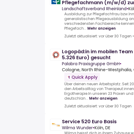
Pflegefachmann (m/w/d) zum
01.09. jeden Jahres
Landschaftsverband Rheinland
•
Kö
Ausbildung zur Pflegefachfrau bzw.Inn
generalistischen Pflegeausbildung an L
verschiedensten Fachbereiche kennen
Pflegefach...
Mehr anzeigen
Zuletzt aktualisiert: vor über 30 Tagen
Logopäd:in im mobilen Team 
5.326 Euro) gesucht
Palabra Praxisgruppe GmbH
•
Cologne, North Rhine-Westphalia
Quick Apply
Über deinen neuen Arbeitsplatz:.Seit 20
den Arbeitsalltag von Therapeut:inne
Ergotherapie.In unseren 23 Praxen u
deutschlan...
Mehr anzeigen
Zuletzt aktualisiert: vor über 30 Tagen
Service 520 Euro Basis
Wilma Wunder
•
Köln, DE
Wilma heisst dich in ihrem Zuhause 