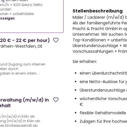
ro;/h + 8,00 &euro; Netto
 Kunden
Stellenbeschreibung
nen + unbefristeter
Maler / Lackierer (m/w/d) b
anzeigen
Als der familiengeführte Pe
Pracht & Pracht GmbH in 
Unternehmer. Wir suchen S
Top-Konditionen + unbefris
20 € - 22 € per hour)
Überstundenzuschläge + We
ordrhein-Westfalen, DE
Vorschusszahlungen + Prä
Sie erhalten:
 und Zugang zum internen
eiten durch
einen überdurchschnitt
ben in einem intern...
eine Netto-Auslöse für 
Überstundenzuschläge 
wöchentliche Vorschus
erwaltung (m/w/d) in
€
ehalt
flexible Gehaltsmodelle
 (m/w/d) in Köln ab
Zulagen für Ihre hochwe
ung (m/w/d) in Köln ab
ives Einstiegsgehalt ab