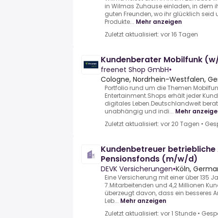
in Wilmas Zuhause einladen, in dem ih
guten Freunden, wo ihr glücklich seid
Produkte...
Mehr anzeigen
Zuletzt aktualisiert: vor 16 Tagen
Kundenberater Mobilfunk (w
freenet Shop GmbH
•
Cologne, Nordrhein-Westfalen, G
Portfolio rund um die Themen Mobilfunk
Entertainment.Shops erhält jeder Kunde
digitales Leben.Deutschlandweit berate
unabhängig und indi...
Mehr anzeige
Zuletzt aktualisiert: vor 20 Tagen
•
Ges
Kundenbetreuer betriebliche 
Pensionsfonds (m/w/d)
DEVK Versicherungen
•
Köln, Germa
Eine Versicherung mit einer über 135 
7.Mitarbeitenden und 4,2 Millionen K
überzeugt davon, dass ein besseres A
Leb...
Mehr anzeigen
Zuletzt aktualisiert: vor 1 Stunde
•
Gesp