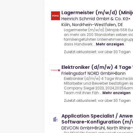
Lagermeister (m/w/d) (Minij
Heinrich Schmid GmbH & Co. KG
•
Köln, Nordrhein-Westfalen, DE
Lagermeister (m/w/d) (Minijob 556 Eu
an mehr als 200 Standorten setzen sic
familiengeführten Unternehmensgrupp
dass Handwerk...
Mehr anzeigen
Zuletzt aktualisiert: vor über 30 Tagen
Elektroniker (d/m/w) 4 Tage
Frielingsdorf NORD GmbH
•
Bonn
Elektroniker (d/m/w) 4 Tage Woche bis
Mitarbeiter und Bewerber bestätigen e
Company Siegel 2023, 2024,2025&amp;
Team mit ihren Fäh...
Mehr anzeigen
Zuletzt aktualisiert: vor über 30 Tagen
Application Specialist / Anw
Software-Konfiguration (m
DEVCON GmbH
•
Brühl, North Rhin