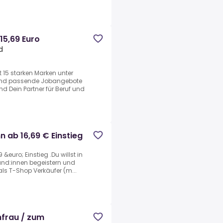
15,69 Euro
d
 15 starken Marken unter
 und passende Jobangebote
d Dein Partner für Beruf und
n ab 16,69 € Einstieg
&euro; Einstieg .Du willst in
und:innen begeistern und
 als T-Shop Verkäufer (m...
hfrau / zum