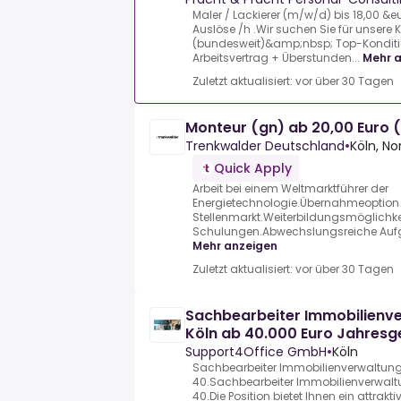
Maler / Lackierer (m/w/d) bis 18,00 &eu
Auslöse /h .Wir suchen Sie für unsere
(bundesweit)&amp;nbsp; Top-Konditio
Arbeitsvertrag + Überstunden...
Mehr 
Zuletzt aktualisiert: vor über 30 Tagen
Monteur (gn) ab 20,00 Euro (
Trenkwalder Deutschland
•
Köln, N
Quick Apply
Arbeit bei einem Weltmarktführer der
Energietechnologie.Übernahmeoption
Stellenmarkt.Weiterbildungsmöglichk
Schulungen.Abwechslungsreiche Aufga
Mehr anzeigen
Zuletzt aktualisiert: vor über 30 Tagen
Sachbearbeiter Immobilienv
Köln ab 40.000 Euro Jahresg
Support4Office GmbH
•
Köln
Sachbearbeiter Immobilienverwaltung
40.Sachbearbeiter Immobilienverwalt
40.Die Position bietet Ihnen ein attrakt