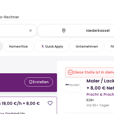
to-Rechner
Homeoffice
Quick Apply
Unternehmen
Fi
Diese Stelle ist in de
Maler / Lac
Erstellen
+ 8,00 € Ne
Pracht & Prac
Köln
 18,00 €/h + 8,00 €
Vor 30+ Tagen
ting GmbH
•
Köln