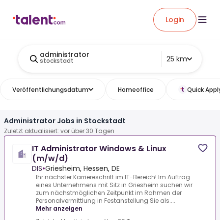
Login
administrator
25 km
stockstadt
Veröffentlichungsdatum
Homeoffice
Quick Appl
Administrator Jobs in Stockstadt
Zuletzt aktualisiert: vor über 30 Tagen
IT Administrator Windows & Linux
(m/w/d)
DIS
•
Griesheim, Hessen, DE
Ihr nächster Karriereschritt im IT-Bereich!.Im Auftrag
eines Unternehmens mit Sitz in Griesheim suchen wir
zum nächstmöglichen Zeitpunkt im Rahmen der
Personalvermittlung in Festanstellung Sie als....
Mehr anzeigen