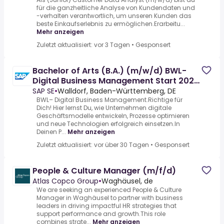
für die ganzheitliche Analyse von Kundendaten und
-verhalten verantwortlich, um unseren Kunden das
beste Einkaufserlebnis zu ermöglichen.Erarbeitu...
Mehr anzeigen
Zuletzt aktualisiert: vor 3 Tagen
•
Gesponsert
Bachelor of Arts (B.A.) (m/w/d) BWL-
Digital Business Management Start 2027
(STAR)
SAP SE
•
Walldorf, Baden-Württemberg, DE
BWL– Digital Business Management.Richtige für
Dich! Hier lernst Du, wie Unternehmen digitale
Geschäftsmodelle entwickeln, Prozesse optimieren
und neue Technologien erfolgreich einsetzen.In
Deinen P...
Mehr anzeigen
Zuletzt aktualisiert: vor über 30 Tagen
•
Gesponsert
People & Culture Manager (m/f/d)
Atlas Copco Group
•
Waghäusel, de
We are seeking an experienced People & Culture
Manager in Waghäusel to partner with business
leaders in driving impactful HR strategies that
support performance and growth.This role
combines strate...
Mehr anzeigen