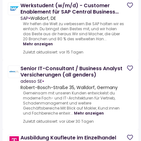
Werkstudent (w/m/d) - Customer
Enablement für SAP Central Business
Configuration
SAP
•
Walldorf, DE
Wir helfen die Welt zu verbessern.Bei SAP halten wir es
einfach: Du bringst dein Bestes mit, und wir holen
das Beste aus dir heraus.Wir sind Macher, die über
20 Branchen und 80 % des weltweiten Han...
Mehr anzeigen
Zuletzt aktualisiert: vor 15 Tagen
Senior IT-Consultant / Business Analyst
Versicherungen (all genders)
adesso SE
•
Robert-Bosch-Straße 35, Walldorf, Germany
Gemeinsam mit unseren Kunden entwickelst du
moderne Fach- und IT-Architekturen für Vertrieb,
Schadenmanagement und weitere
Geschäftsbereiche.Mit Blick auf Makler, Kund:innen
und Fachbereiche entwir...
Mehr anzeigen
Zuletzt aktualisiert: vor über 30 Tagen
Ausbildung Kaufleute im Einzelhandel