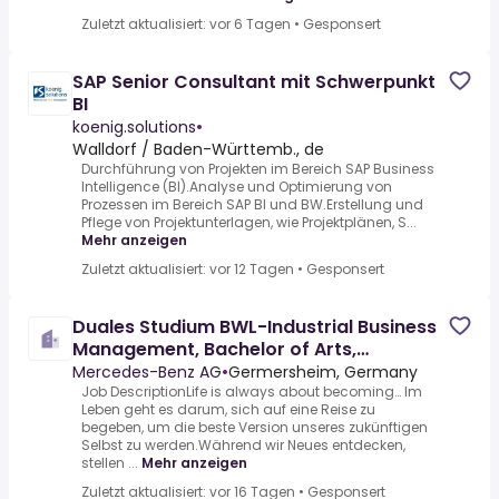
Zuletzt aktualisiert: vor 6 Tagen
•
Gesponsert
SAP Senior Consultant mit Schwerpunkt
BI
koenig.solutions
•
Walldorf / Baden-Württemb., de
Durchführung von Projekten im Bereich SAP Business
Intelligence (BI).Analyse und Optimierung von
Prozessen im Bereich SAP BI und BW.Erstellung und
Pflege von Projektunterlagen, wie Projektplänen, S...
Mehr anzeigen
Zuletzt aktualisiert: vor 12 Tagen
•
Gesponsert
Duales Studium BWL-Industrial Business
Management, Bachelor of Arts,
Mercedes-Benz AG, Global Logist
Mercedes-Benz AG
•
Germersheim, Germany
Job DescriptionLife is always about becoming… Im
Leben geht es darum, sich auf eine Reise zu
begeben, um die beste Version unseres zukünftigen
Selbst zu werden.Während wir Neues entdecken,
stellen ...
Mehr anzeigen
Zuletzt aktualisiert: vor 16 Tagen
•
Gesponsert