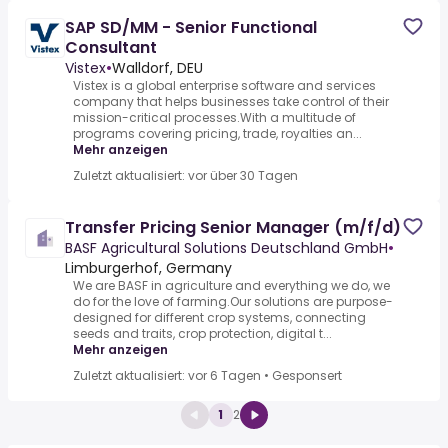
SAP SD/MM - Senior Functional
Consultant
Vistex
•
Walldorf, DEU
Vistex is a global enterprise software and services
company that helps businesses take control of their
mission-critical processes.With a multitude of
programs covering pricing, trade, royalties an...
Mehr anzeigen
Zuletzt aktualisiert: vor über 30 Tagen
Transfer Pricing Senior Manager (m/f/d)
BASF Agricultural Solutions Deutschland GmbH
•
Limburgerhof, Germany
We are BASF in agriculture and everything we do, we
do for the love of farming.Our solutions are purpose-
designed for different crop systems, connecting
seeds and traits, crop protection, digital t...
Mehr anzeigen
Zuletzt aktualisiert: vor 6 Tagen
•
Gesponsert
1
2