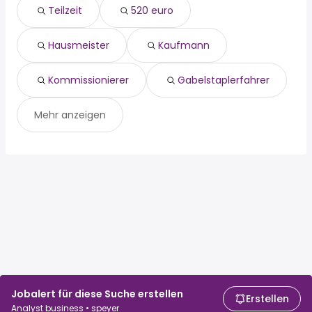
kommissionierer
Limburgerhof
Teilzeit
520 euro
gabelstaplerfahrer
Hausmeister
Kaufmann
Kommissionierer
Gabelstaplerfahrer
Mehr anzeigen
Jobalert für diese Suche erstellen
Erstellen
Analyst business • speyer