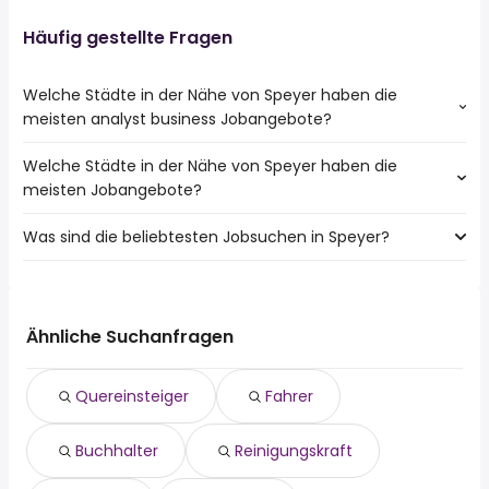
Häufig gestellte Fragen
Welche Städte in der Nähe von Speyer haben die
meisten analyst business Jobangebote?
Welche Städte in der Nähe von Speyer haben die
Städte in der Nähe von Speyer mit den meisten analyst
meisten Jobangebote?
business Jobs:
Hockenheim
Was sind die beliebtesten Jobsuchen in Speyer?
10 Städte in der Nähe von Speyer mit den meisten
Waghäusel
Jobangeboten:
Schifferstadt
Die 10 beliebtesten Jobsuchen in Speyer sind:
Germersheim
Walldorf
quereinsteiger
Schwetzingen
Mutterstadt
fahrer
Hockenheim
Ähnliche Suchanfragen
Bellheim
buchhalter
Waghäusel
reinigungskraft
Schifferstadt
Quereinsteiger
Fahrer
teilzeit
Haßloch
520 euro
Walldorf
Buchhalter
Reinigungskraft
hausmeister
Mutterstadt
kaufmann
Ketsch