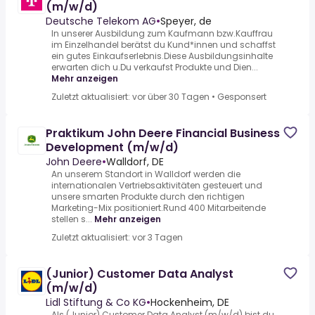
(m/w/d)
Deutsche Telekom AG
•
Speyer, de
In unserer Ausbildung zum Kaufmann bzw.Kauffrau
im Einzelhandel berätst du Kund*innen und schaffst
ein gutes Einkaufserlebnis.Diese Ausbildungsinhalte
erwarten dich u.Du verkaufst Produkte und Dien...
Mehr anzeigen
Zuletzt aktualisiert: vor über 30 Tagen
•
Gesponsert
Praktikum John Deere Financial Business
Development (m/w/d)
John Deere
•
Walldorf, DE
An unserem Standort in Walldorf werden die
internationalen Vertriebsaktivitäten gesteuert und
unsere smarten Produkte durch den richtigen
Marketing-Mix positioniert.Rund 400 Mitarbeitende
stellen s...
Mehr anzeigen
Zuletzt aktualisiert: vor 3 Tagen
(Junior) Customer Data Analyst
(m/w/d)
Lidl Stiftung & Co KG
•
Hockenheim, DE
Als (Junior) Customer Data Analyst (m/w/d) bist du