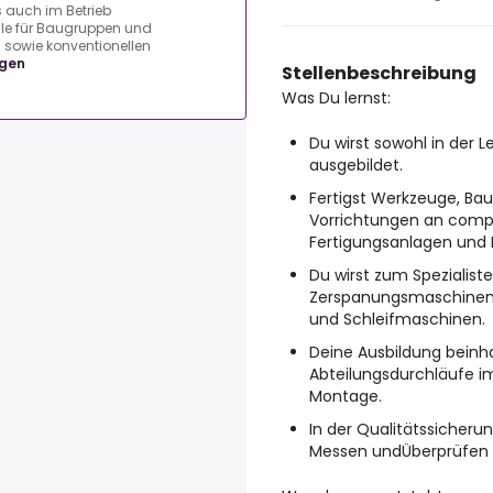
s auch im Betrieb
ile für Baugruppen und
 sowie konventionellen
igen
Stellenbeschreibung
Was Du lernst:
Du wirst sowohl in der L
ausgebildet.
Fertigst Werkzeuge, Bau
Vorrichtungen an compu
Fertigungsanlagen und
Du wirst zum Spezialis
Zerspanungsmaschinen
und Schleifmaschinen.
Deine Ausbildung beinh
Abteilungsdurchläufe im
Montage.
In der Qualitätssicher
Messen undÜberprüfen 