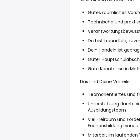
Gutes räumliches Vors
Technische und prakti
Verantwortungsbewussts
Du bist freundlich, zuv
Dein Handeln ist geprä
Guter Hauptschulabschlu
Gute Kenntnisse in Mat
Das sind Deine Vorteile:
Teamorientiertes und f
Unterstützung durch e
Ausbildungsteam
Viel Freiraum und Förde
Fachausbildung hinaus
Mitarbeit im laufenden