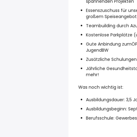
spannenden Projekten
Essenszuschuss für unse
großem Speiseangebot
Teambuilding durch Azu
Kostenlose Parkplätze (
Gute Anbindung zumÖPN
JugendBW
Zusätzliche Schulunge
Jährliche Gesundheitsta
mehr!
Was noch wichtig ist:
Ausbildungsdauer: 3,5 J
Ausbildungsbeginn: Se
Berufsschule: Gewerbe