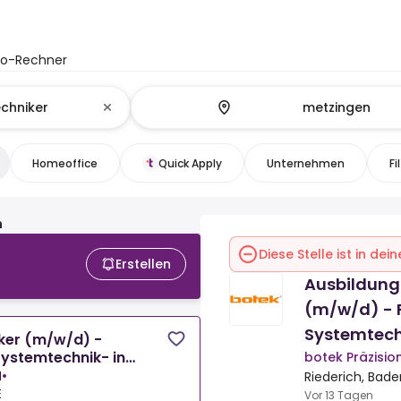
to-Rechner
Homeoffice
Quick Apply
Unternehmen
Fi
n
Diese Stelle ist in de
Erstellen
Ausbildung
(m/w/d) - 
Systemtechn
ker (m/w/d) -
Systemtechnik- in
botek Präzisi
H
•
Riederich, Bad
E
Vor 13 Tagen