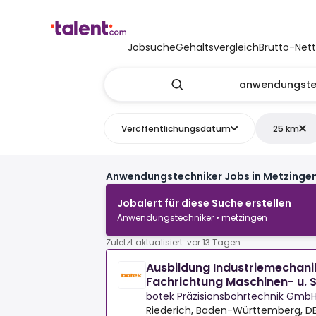
Jobsuche
Gehaltsvergleich
Brutto-Net
Veröffentlichungsdatum
25 km
Anwendungstechniker Jobs in Metzinge
Jobalert für diese Suche erstellen
Anwendungstechniker • metzingen
Zuletzt aktualisiert: vor 13 Tagen
Ausbildung Industriemechani
Fachrichtung Maschinen- u. 
Riederich 2027
botek Präzisionsbohrtechnik Gmb
Riederich, Baden-Württemberg, D