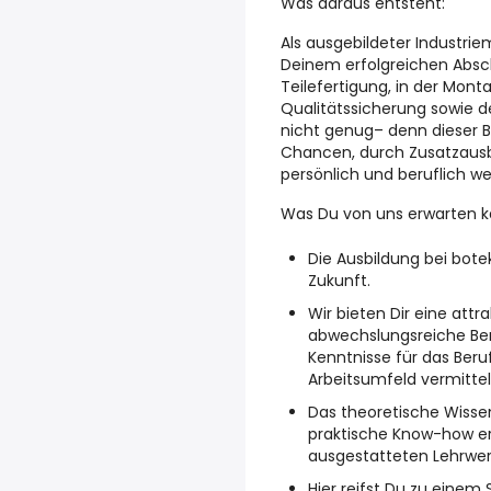
Was daraus entsteht:
Als ausgebildeter Industr
Deinem erfolgreichen Absch
Teilefertigung, in der Monta
Qualitätssicherung sowie d
nicht genug– denn dieser B
Chancen, durch Zusatzausb
persönlich und beruflich 
Was Du von uns erwarten k
Die Ausbildung bei bote
Zukunft.
Wir bieten Dir eine attr
abwechslungsreiche Ber
Kenntnisse für das Beru
Arbeitsumfeld vermittel
Das theoretische Wissen
praktische Know-how erl
ausgestatteten Lehrwer
Hier reifst Du zu einem