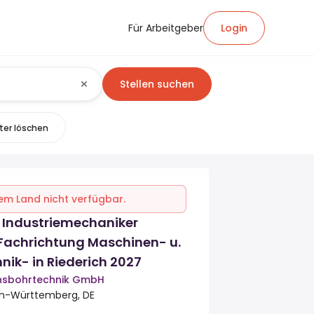
Für Arbeitgeber
Login
Stellen suchen
lter löschen
inem Land nicht verfügbar.
 Industriemechaniker
Fachrichtung Maschinen- u.
ik- in Riederich 2027
onsbohrtechnik GmbH
en-Württemberg, DE