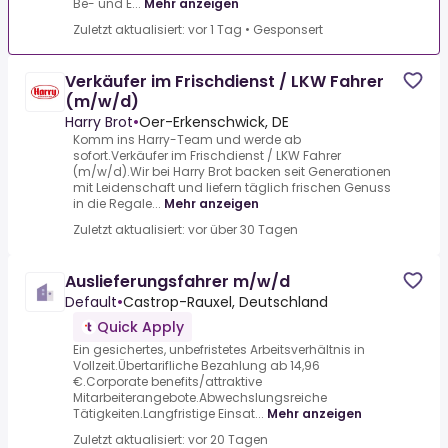
Be- und E...
Mehr anzeigen
Zuletzt aktualisiert: vor 1 Tag
•
Gesponsert
Verkäufer im Frischdienst / LKW Fahrer
(m/w/d)
Harry Brot
•
Oer-Erkenschwick, DE
Komm ins Harry-Team und werde ab
sofort.Verkäufer im Frischdienst / LKW Fahrer
(m/w/d).Wir bei Harry Brot backen seit Generationen
mit Leidenschaft und liefern täglich frischen Genuss
in die Regale...
Mehr anzeigen
Zuletzt aktualisiert: vor über 30 Tagen
Auslieferungsfahrer m/w/d
Default
•
Castrop-Rauxel, Deutschland
Quick Apply
Ein gesichertes, unbefristetes Arbeitsverhältnis in
Vollzeit.Übertarifliche Bezahlung ab 14,96
€.Corporate benefits/attraktive
Mitarbeiterangebote.Abwechslungsreiche
Tätigkeiten.Langfristige Einsat...
Mehr anzeigen
Zuletzt aktualisiert: vor 20 Tagen