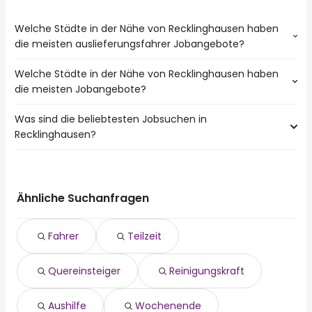
Welche Städte in der Nähe von Recklinghausen haben
die meisten auslieferungsfahrer Jobangebote?
Welche Städte in der Nähe von Recklinghausen haben
Städte in der Nähe von Recklinghausen mit den meisten
die meisten Jobangebote?
auslieferungsfahrer Jobs:
Dortmund
Was sind die beliebtesten Jobsuchen in
10 Städte in der Nähe von Recklinghausen mit den
Essen
Recklinghausen?
meisten Jobangeboten:
Bochum
Dortmund
Gelsenkirchen
Die 10 beliebtesten Jobsuchen in Recklinghausen sind:
Essen
Oberhausen
fahrer
Bochum
Herne
teilzeit
Gelsenkirchen
Ähnliche Suchanfragen
Bottrop
quereinsteiger
Oberhausen
Witten
reinigungskraft
Herne
Lünen
Fahrer
Teilzeit
aushilfe
Bottrop
Werne
lkw fahrer
Witten
Quereinsteiger
Reinigungskraft
wochenende
Lünen
homeoffice
Dorsten
schweisser
Aushilfe
Wochenende