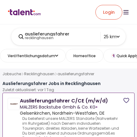
Login
auslieferungsfahrer
25 km
recklinghausen
Veröffentlichungsdatum
Homeoffice
Quick Appl
Jobsuche
Recklinghausen
auslieferungsfahrer
Auslieferungsfahrer Jobs in Recklinghausen
Zuletzt aktualisiert: vor 1 Tag
Auslieferungsfahrer C/CE (m/w/d)
MALZERS Backstube Gmbh & Co. KG
•
Gelsenkirchen, Nordrhein-Westfalen, DE
Du belieferst unsere MALZERS Standorte (Nahverkehr
im Ruhrgebiet) nach Deinem individuellen
Tourenplan; direktes Abladen, keine Wartezeiten und
Du bist jeden Abend zuhause.Ordnungsgemäßes