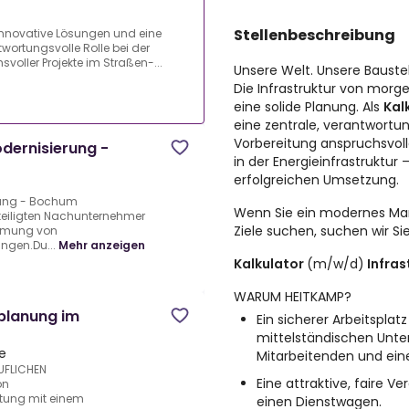
Stellenbeschreibung
 innovative Lösungen und eine
twortungsvolle Rolle bei der
oller Projekte im Straßen-...
Unsere Welt. Unsere Baustel
Die Infrastruktur von morg
eine solide Planung. Als
Kal
eine zentrale, verantwortun
Vorbereitung anspruchsvoll
odernisierung -
in der Energieinfrastruktur 
erfolgreichen Umsetzung.
erung - Bochum
Wenn Sie ein modernes Ma
eiligten Nachunternehmer
Ziele suchen, suchen wir Sie
mmung von
ngen.Du...
Mehr anzeigen
Kalkulator
(m/w/d)
Infras
WARUM HEITKAMP?
planung im
Ein sicherer Arbeitspla
mittelständischen Unt
e
Mitarbeitenden und ein
UFLICHEN
Eine attraktive, faire V
on
itung mit einem
einen Dienstwagen.