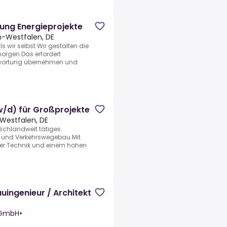
ung Energieprojekte
n-Westfalen, DE
ls wir selbst.Wir gestalten die
morgen.Das erfordert
twortung übernehmen und
w/d) für Großprojekte
-Westfalen, DE
tschlandweit tätiges
- und Verkehrswegebau.Mit
ter Technik und einem hohen
uingenieur / Architekt
 GmbH
•