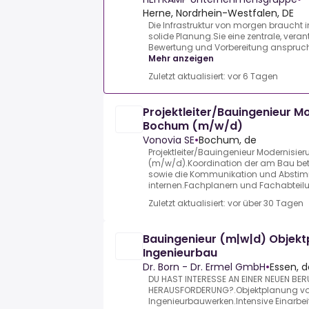
Herne, Nordrhein-Westfalen, DE
Die Infrastruktur von morgen braucht
solide Planung.Sie eine zentrale, veran
Bewertung und Vorbereitung anspruchsv
Mehr anzeigen
Zuletzt aktualisiert: vor 6 Tagen
Projektleiter/Bauingenieur M
Bochum (m/w/d)
Vonovia SE
•
Bochum, de
Projektleiter/Bauingenieur Modernisi
(m/w/d).Koordination der am Bau bet
sowie die Kommunikation und Absti
internen.Fachplanern und Fachabteilu
Zuletzt aktualisiert: vor über 30 Tagen
Bauingenieur (m|w|d) Objekt
Ingenieurbau
Dr. Born - Dr. Ermel GmbH
•
Essen, d
DU HAST INTERESSE AN EINER NEUEN BER
HERAUSFORDERUNG?.Objektplanung v
Ingenieurbauwerken.Intensive Einarbe