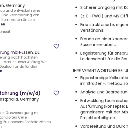
en, Germany
Sicherer Umgang mit Ka
tup und entwickeln eine
g und Verarbeitung von
(z. B. iTWO) und MS Off
nd Kommunen.Unsere
Eine strukturierte, eige
gen
Verständnis.
onsert
Freude an einer koopera
Zusammenarbeit.
gerung mbH
•
Essen, DE
Begeisterung für anspr
agerung nach höchsten
Leidenschaft für die Ba
 das ist unser Auftrag.Wir
Deutschlands für den
IHRE VERANTWORTUNG BEI U
en
Eigenständige Kalkulat
im Straßen-, Tiefbau so
Analyse und Bearbeitun
erfahrung (m/w/d)
Westphalia, Germany
Entwicklung technischer
Ausführungskonzepte; 
gemeinsam mit der Arbe
 der Gasversorgung mit
Projektbeteiligten.
andorten Celle,
g.Zu unserem Portfolio zählen
Vorbereitung und Durc
n