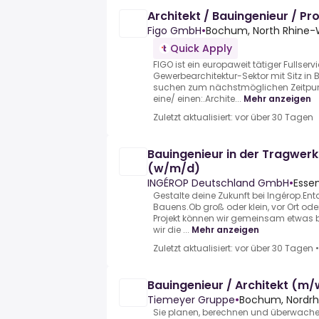
Architekt / Bauingenieur / P
Figo GmbH
•
Bochum, North Rhine-
Quick Apply
FIGO ist ein europaweit tätiger Fullservi
Gewerbearchitektur-Sektor mit Sitz in
suchen zum nächstmöglichen Zeitpu
eine/ einen:.Archite...
Mehr anzeigen
Zuletzt aktualisiert: vor über 30 Tagen
Bauingenieur in der Tragwer
(w/m/d)
INGÉROP Deutschland GmbH
•
Esse
Gestalte deine Zukunft bei Ingérop.En
Bauens.Ob groß oder klein, vor Ort oder
Projekt können wir gemeinsam etwas
wir die ...
Mehr anzeigen
Zuletzt aktualisiert: vor über 30 Tagen
Bauingenieur / Architekt (m
Tiemeyer Gruppe
•
Bochum, Nordrh
Sie planen, berechnen und überwa