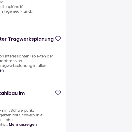
ie
itenpläne für
n Ingenieur- und...
eiter Tragwerksplanung
on interessanten Projekten der
bernahme von
ragwerksplanung in allen
en
Stahlbau im
ten mit Schwerpunkt
ojekten mit Schwerpunkt
nischer
tw...
Mehr anzeigen