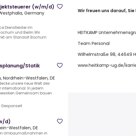
rojektsteuerer (w/m/d)
Wir freuen uns darauf, Sie
Westphalia, Germany
ce Dienstleister im
HEITKAMP Unternehmensgr
 Bochum und Berlin.Wir
nkt am Standort Bochum
Team Personal
Wilhelmstraße 98, 44649 
www.heitkamp-ug.de/karri
ksplanung/Statik
n, Nordrhein-Westfalen, DE
tdecke unsere neue Welt des
 international: In jedem
 bewirken.Gemeinsam bauen
•
Gesponsert
/w/d)
ein-Westfalen, DE
chen Umbaumaßnahmen in