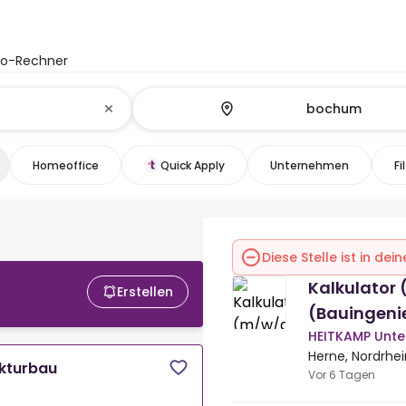
to-Rechner
Homeoffice
Quick Apply
Unternehmen
Fi
Diese Stelle ist in de
Kalkulator
Erstellen
(Bauingeni
HEITKAMP Unt
Herne, Nordrhe
ukturbau
Vor 6 Tagen