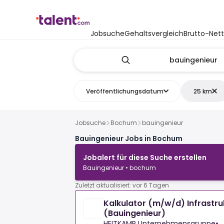
Jobsuche
Gehaltsvergleich
Brutto-Net
Veröffentlichungsdatum
25 km
Jobsuche
Bochum
bauingenieur
Bauingenieur Jobs in Bochum
Jobalert für diese Suche erstellen
Bauingenieur • bochum
Zuletzt aktualisiert: vor 6 Tagen
Kalkulator (m/w/d) Infrastr
(Bauingenieur)
HEITKAMP Unternehmensgruppe
•