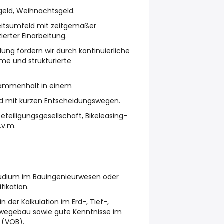
geld, Weihnachtsgeld.
beitsumfeld mit zeitgemäßer
ierter Einarbeitung.
lung fördern wir durch kontinuierliche
e und strukturierte
sammenhalt in einem
ld mit kurzen Entscheidungswegen.
eteiligungsgesellschaft, Bikeleasing-
.v.m.
tudium im Bauingenieurwesen oder
fikation.
n der Kalkulation im Erd-, Tief-,
swegebau sowie gute Kenntnisse im
 (VOB).