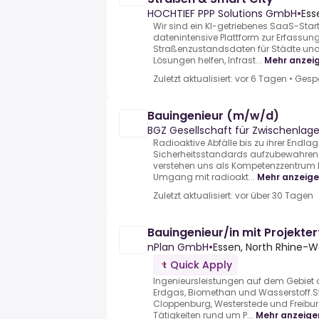
HOCHTIEF PPP Solutions GmbH
•
Ess
Wir sind ein KI-getriebenes SaaS-Star
datenintensive Plattform zur Erfassun
Straßenzustandsdaten für Städte u
Lösungen helfen, Infrast...
Mehr anzei
Zuletzt aktualisiert: vor 6 Tagen
•
Gesp
Bauingenieur (m/w/d)
BGZ Gesellschaft für Zwischenla
Radioaktive Abfälle bis zu ihrer Endl
Sicherheitsstandards aufzubewahren –
verstehen uns als Kompetenzzentrum 
Umgang mit radioakt...
Mehr anzeig
Zuletzt aktualisiert: vor über 30 Tagen
Bauingenieur/in mit Projekt
nPlan GmbH
•
Essen, North Rhine-
Quick Apply
Ingenieursleistungen auf dem Gebiet
Erdgas, Biomethan und Wasserstoff.St
Cloppenburg, Westerstede und Freibur
Tätigkeiten rund um P...
Mehr anzeige