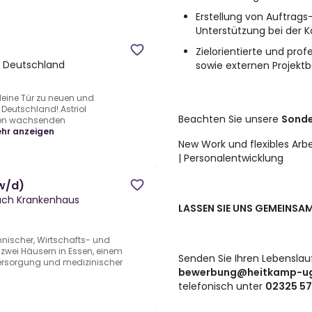
Erstellung von Auftrags
Unterstützung bei der 
Zielorientierte und pro
 Deutschland
sowie externen Projektbe
eine Tür zu neuen und
Deutschland!.Astriol
Beachten Sie unsere
Sonde
sten wachsenden
hr anzeigen
New Work und flexibles Ar
| Personalentwicklung
/w/d)
bach Krankenhaus
LASSEN SIE UNS GEMEINSA
hnischer, Wirtschafts- und
zwei Häusern in Essen, einem
Senden Sie Ihren Lebenslau
versorgung und medizinischer
bewerbung@heitkamp-u
telefonisch unter
02325 57