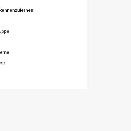
 kennenzulernen!
uppe
Herne
ere