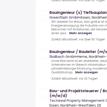
Zuletzt aktualisiert: vor über 30 Tagen
Bauingenieur (x) Tiefbauplan
Greenflash GmbH
•
Essen, Nordrhei
Wir arbeiten für etwas, das größer ist a
Energieversorgung der Industrie von 
Menschen mit Ambitionen, die Veran
einen spür...
Mehr anzeigen
Zuletzt aktualisiert: vor über 30 Tagen
Bauingenieur / Bauleiter (m/
Skalbach GmbH
•
Herne, Nordrhein
Unser Mandant ist ein etabliertes, deu
Unternehmen im Bereich Infrastruktur
jahrzehntelanger Erfahrung, moderns
Qualitätsansp...
Mehr anzeigen
Zuletzt aktualisiert: vor 23 Tagen
Bau- und Projektsteuerer / Ba
(m/w/d)
Tectareal Property Management
Essen, Nordrhein-Westfalen, DE