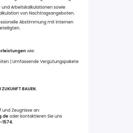
- und Arbeitskalkulationen sowie
Kalkulation von Nachtragsangeboten.
fessionelle Abstimmung mit internen
teiligten.
rleistungen
wie:
beiten | Umfassende Vergütungspakete
M ZUKUNFT BAUEN.
f und Zeugnisse an:
g.de
oder kontaktieren Sie uns
-1574.