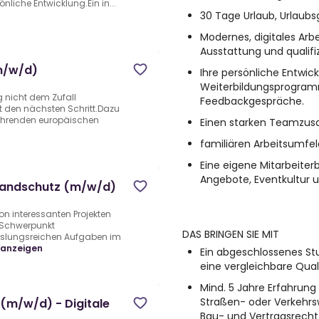
nliche Entwicklung.Ein in...
30 Tage Urlaub, Urlaubs
Modernes, digitales Ar
Ausstattung und qualifiz
(m/w/d)
Ihre persönliche Entwick
Weiterbildungsprogramm
 nicht dem Zufall
Feedbackgespräche.
t den nächsten Schritt.Dazu
 führenden europäischen
Einen starken Teamzu
familiären Arbeitsumfe
Eine eigene Mitarbeiterb
Angebote, Eventkultur u
randschutz (m/w/d)
on interessanten Projekten
 Schwerpunkt
DAS BRINGEN SIE MIT
slungsreichen Aufgaben im
 anzeigen
Ein abgeschlossenes S
eine vergleichbare Quali
Mind. 5 Jahre Erfahrung i
Straßen- oder Verkehr
(m/w/d) - Digitale
Bau- und Vertragsrecht