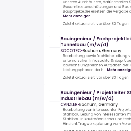
unseren Autohäusern, dafür erstellen S
Gesamtkostenschätzungen und Bauze
Bauprojekte.Sie ersetzen die Vergabe a
Mehr anzeigen
Zuletzt aktualisiert: vor über 30 Tagen
Bauingenieur / Fachprojektl
Tunnelbau (m/w/d)
SOCOTEC
•
Bochum, Germany
Bearbeitung sowie fachliche Leitung v
unterirdischen Infrastruktur&nbsp;.Ü
abwechslungsreichen Aufgaben der T
Leistungsphasen der H...
Mehr anzeig
Zuletzt aktualisiert: vor über 30 Tagen
Bauingenieur / Projektleiter 
Industriebau (m/w/d)
CANZLER
•
Bochum, Germany
Bearbeitung von interessanten Projek
Stahlbau.Leitung von interessanten Pr
Stahlbau in kaufmännischer und tech
Hinsicht.Tragwerksplanung vom Voren