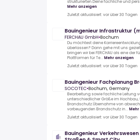
strukturierten.Deine fachliche und persö
Mehr anzeigen
Zuletzt aktualisiert: vor über 30 Tagen
Bauingenieur Infrastruktur 
FERCHAU GmbH
•
Bochum
Du möchtest deine Karriereentwicklung
überlassen? Dann gehe mit uns geziel
bringen wir bei FERCHAU als eine der
Plattformen für Te...
Mehr anzeigen
Zuletzt aktualisiert: vor über 30 Tagen
Bauingenieur Fachplanung B
SOCOTEC
•
Bochum, Germany
Bearbeitung sowie fachliche Leitung v
unterschiedlicher Größe im Hochbau,
Brandschutz.Übernahme von abwech
vorbeugenden Brandschutz in...
Mehr
Zuletzt aktualisiert: vor über 30 Tagen
Bauingenieur Verkehrswesen 
Straßen & Smart City