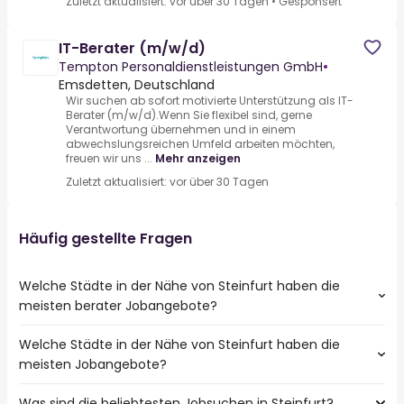
Zuletzt aktualisiert: vor über 30 Tagen
•
Gesponsert
IT-Berater (m/w/d)
Tempton Personaldienstleistungen GmbH
•
Emsdetten, Deutschland
Wir suchen ab sofort motivierte Unterstützung als IT-
Berater (m/w/d).Wenn Sie flexibel sind, gerne
Verantwortung übernehmen und in einem
abwechslungsreichen Umfeld arbeiten möchten,
freuen wir uns ...
Mehr anzeigen
Zuletzt aktualisiert: vor über 30 Tagen
Häufig gestellte Fragen
Welche Städte in der Nähe von Steinfurt haben die
meisten berater Jobangebote?
Welche Städte in der Nähe von Steinfurt haben die
Städte in der Nähe von Steinfurt mit den meisten berater
meisten Jobangebote?
Jobs:
Münster
Was sind die beliebtesten Jobsuchen in Steinfurt?