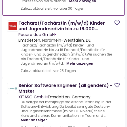
Prozesse von der Warenbe...
Mehr anzeigen
Zuletzt aktualisiert: vor über 30 Tagen
Facharzt/Fachärztin (m/w/d) Kinder-
und Jugendmedizin bis zu 16.000
EUR/Monat + Zuschläge
Pacura doc GmbH
•
Emsdetten, Nordrhein-Westfalen, DE
Facharzt/Fachärztin (m/w/d) Kinder- und
Jugendmedizin bis zu 16.Facharzt/Fachärztin für
Kinder- und Jugendmedizin (m/w/d).Wir suchen Sie
als Facharzt/Fachärztin für Kinder- und
Jugendmedizin (m/w/d...
Mehr anzeigen
Zuletzt aktualisiert: vor 25 Tagen
Senior Software Engineer (all genders) -
Mnster
XITASO GmbH
•
Emsdetten, Germany
Du verfgst ber mehrjhrige praktische Erfahrung in der
Software-Entwicklung.Du besitzt sehr gute Deutsch-
und Englischkenntnisse (mind.C1-Niveau) fr eine
klare und sichere Kommunikation im Team und ...
Mehr anzeigen