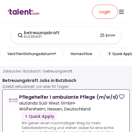
Login
betreuungskraft
25 km
butzbach
Veröffentlichungsdatum
Homeoffice
Quick Appl
Jobsuche
Butzbach
betreuungskraft
Betreuungskraft Jobs in Butzbach
Zuletzt aktualisiert: vor über 30 Tagen
Pflegehelfer I ambulante Pflege (m/w/d)
aiutanda Süd-West GmbH
•
Wölfersheim, Hessen, Deutschland
Quick Apply
Wir gehen einen nachhaltigen Weg für mehr
Selbstbestimmung und stehen dabei für eine echte