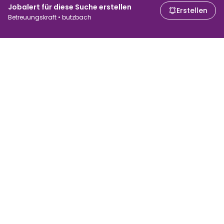
Jobalert für diese Suche erstellen
Erstellen
Betreuungskraft • butzbach
Für Arbeitssuchende
Für Arbeitgeber
Jobs suchen
Gehaltsvergleich
Jobs durchsuchen
Unternehmen
Brutto-Netto-Rechner
ATS