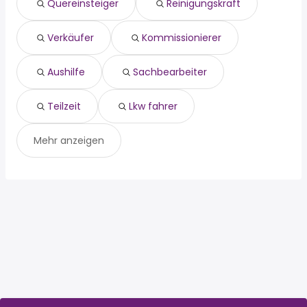
Quereinsteiger
Reinigungskraft
aushilfe
Wölfersheim
sachbearbeiter
teilzeit
Verkäufer
Kommissionierer
lkw fahrer
Aushilfe
Sachbearbeiter
Teilzeit
Lkw fahrer
Mehr anzeigen