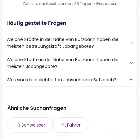
Zuletzt aktualisiert: vor über 30 Tagen
•
Gesponsert
Häufig gestellte Fragen
Welche Städte in der Nähe von Butzbach haben die
meisten betreuungskraft Jobangebote?
Welche Städte in der Nähe von Butzbach haben die
Städte in der Nähe von Butzbach mit den meisten
meisten Jobangebote?
betreuungskraft Jobs:
Wetzlar
Was sind die beliebtesten Jobsuchen in Butzbach?
10 Städte in der Nähe von Butzbach mit den meisten
Friedberg (Hessen)
Jobangeboten:
Friedberg
Die 10 beliebtesten Jobsuchen in Butzbach sind:
Gießen
Friedrichsdorf
schweisser
Wetzlar
fahrer
Friedberg (Hessen)
Ähnliche Suchanfragen
quereinsteiger
Friedberg
reinigungskraft
Friedrichsdorf
Schweisser
Fahrer
verkäufer
Pohlheim
kommissionierer
Lich