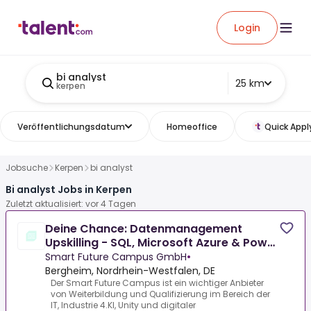
Login
bi analyst
25 km
kerpen
Veröffentlichungsdatum
Homeoffice
Quick Appl
Jobsuche
Kerpen
bi analyst
Bi analyst Jobs in Kerpen
Zuletzt aktualisiert: vor 4 Tagen
Deine Chance: Datenmanagement
Upskilling - SQL, Microsoft Azure & Power
BI für den schnellen
Smart Future Campus GmbH
•
Bergheim, Nordrhein-Westfalen, DE
Der Smart Future Campus ist ein wichtiger Anbieter
von Weiterbildung und Qualifizierung im Bereich der
IT, Industrie 4.KI, Unity und digitaler