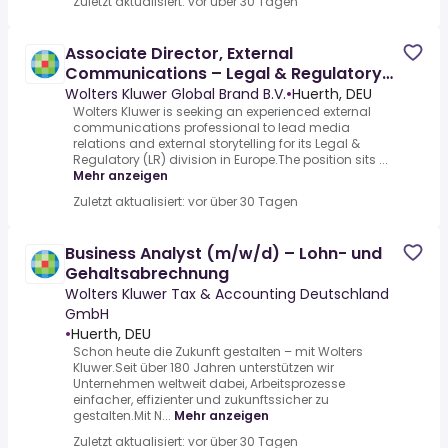
Zuletzt aktualisiert: vor über 30 Tagen
Associate Director, External
Communications – Legal & Regulatory
(EU)
Wolters Kluwer Global Brand B.V.
•
Huerth, DEU
Wolters Kluwer is seeking an experienced external
communications professional to lead media
relations and external storytelling for its Legal &
Regulatory (LR) division in Europe.The position sits ...
Mehr anzeigen
Zuletzt aktualisiert: vor über 30 Tagen
Business Analyst (m/w/d) – Lohn- und
Gehaltsabrechnung
Wolters Kluwer Tax & Accounting Deutschland
GmbH
•
Huerth, DEU
Schon heute die Zukunft gestalten – mit Wolters
Kluwer.Seit über 180 Jahren unterstützen wir
Unternehmen weltweit dabei, Arbeitsprozesse
einfacher, effizienter und zukunftssicher zu
gestalten.Mit N...
Mehr anzeigen
Zuletzt aktualisiert: vor über 30 Tagen