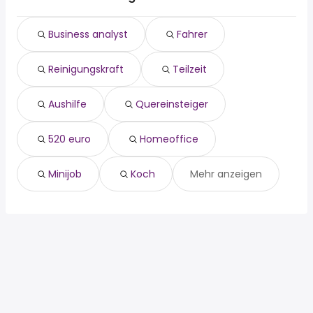
teilzeit
Euskirchen
aushilfe
Frechen
Business analyst
Fahrer
quereinsteiger
Brühl
520 euro
Niederkassel
Reinigungskraft
Teilzeit
homeoffice
Zülpich
minijob
Niederzier
koch
Nörvenich
Aushilfe
Quereinsteiger
chemielaborant
520 euro
Homeoffice
Minijob
Koch
Mehr anzeigen