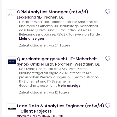
CRM Analytics Manager (m/w/d)
Lekkerland SE
•
Frechen, DE
Für deine Work-Life-Balance: Flexible Arbeitszeiten
und mobiles Arbeiten, 30 Urlaubstage, Sabbatical
oder Break, Eltern-Kind-Büro für den Fall eines
Betreuungsengpasses, REWE KiTa rewelino´s.Für de...
Mehr anzeigen
Zuletzt aktualisiert: vor 24 Tagen
Quereinsteiger gesucht: IT-Sicherheit
Syntex GmbH
•
Hürth, Nordrhein-Westfalen, DE
Das Syntax Institut ist ein AZAV-zertifizierter
Bildungsträger für digitale Zukunftsberufe.Mit
praxisnahen Weiterbildungen in IT-Administration,
IT-Sicherheit und IT-Systemen im
Gesundheitswesen un...
Mehr anzeigen
Zuletzt aktualisiert: vor 12 Tagen
Lead Data & Analytics Engineer (m/w/d)
- Client Projects
SKOPOS GROUP
•
Hürth, DE