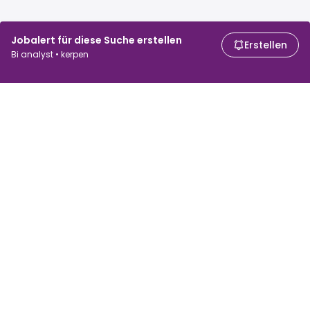
Jobalert für diese Suche erstellen
Erstellen
Bi analyst • kerpen
Für Arbeitssuchende
Für Arbeitgeber
Jobs suchen
Gehaltsvergleich