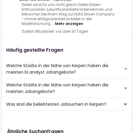
Daten sind für uns nicht gleich Daten.Daten-
Enthusiasten zukunftsorientierte Unternehmen und
Menschen bei ihrem Weg zur Data Driven Company
- immer erfolgsorientiert.Anbieter in der
Marktforschung ...
Mehr anzeigen
Zuletzt aktualisiert: vor über 30 Tagen
Häufig gestellte Fragen
Welche Städte in der Nähe von Kerpen haben die
meisten bi analyst Jobangebote?
Welche Städte in der Nähe von Kerpen haben die
Städte in der Nähe von Kerpen mit den meisten bi analyst
meisten Jobangebote?
Jobs:
Köln
Was sind die beliebtesten Jobsuchen in Kerpen?
10 Städte in der Nähe von Kerpen mit den meisten
Hürth
Jobangeboten:
Frechen
Die 10 beliebtesten Jobsuchen in Kerpen sind:
Köln
fahrer
Düren
reinigungskraft
Hürth
Ähnliche Suchanfragen