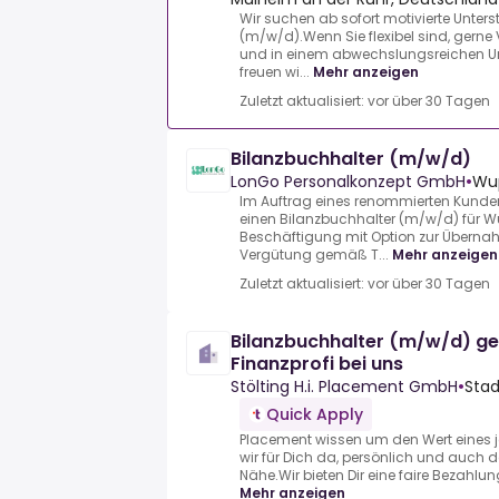
Wir suchen ab sofort motivierte Unter
(m/w/d).Wenn Sie flexibel sind, ger
und in einem abwechslungsreichen U
freuen wi...
Mehr anzeigen
Zuletzt aktualisiert: vor über 30 Tagen
Bilanzbuchhalter (m/w/d)
LonGo Personalkonzept GmbH
•
Wup
Im Auftrag eines renommierten Kund
einen Bilanzbuchhalter (m/w/d) für Wu
Beschäftigung mit Option zur Überna
Vergütung gemäß T...
Mehr anzeigen
Zuletzt aktualisiert: vor über 30 Tagen
Bilanzbuchhalter (m/w/d) g
Finanzprofi bei uns
Stölting H.i. Placement GmbH
•
Stad
Quick Apply
Placement wissen um den Wert eines j
wir für Dich da, persönlich und auch 
Nähe.Wir bieten Dir eine faire Bezahlung 
Mehr anzeigen