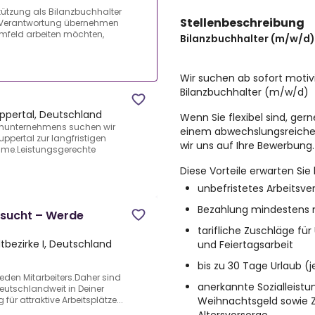
stützung als Bilanzbuchhalter
Stellenbeschreibung
ne Verantwortung übernehmen
mfeld arbeiten möchten,
Bilanzbuchhalter (m/w/d)
Wir suchen ab sofort motiv
Bilanzbuchhalter (m/w/d)
pertal, Deutschland
Wenn Sie flexibel sind, ge
enunternehmens suchen wir
einem abwechslungsreiche
ppertal zur langfristigen
wir uns auf Ihre Bewerbung.
hme.Leistungsgerechte
Diese Vorteile erwarten Si
unbefristetes Arbeitsver
Bezahlung mindestens 
esucht – Werde
tarifliche Zuschläge fü
tbezirke I, Deutschland
und Feiertagsarbeit
bis zu 30 Tage Urlaub (
eden Mitarbeiters.Daher sind
anerkannte Sozialleistun
deutschlandweit in Deiner
Weihnachtsgeld sowie Z
für attraktive Arbeitsplätze...