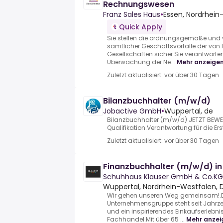
Rechnungswesen
Franz Sales Haus
•
Essen, Nordrhein
Quick Apply
Sie stellen die ordnungsgemäße und
sämtlicher Geschäftsvorfälle der von 
Gesellschaften sicher.Sie verantworte
Überwachung der Ne...
Mehr anzeige
Zuletzt aktualisiert: vor über 30 Tagen
Bilanzbuchhalter (m/w/d)
Jobactive GmbH
•
Wuppertal, de
Bilanzbuchhalter (m/w/d) JETZT BEWE
Qualifikation.Verantwortung für die Erst
Zuletzt aktualisiert: vor über 30 Tagen
Finanzbuchhalter (m/w/d) in 
Schuhhaus Klauser GmbH & Co.KG
Wuppertal, Nordrhein-Westfalen, 
Wir gehen unseren Weg gemeinsam!.D
Unternehmensgruppe steht seit Jahrzeh
und ein inspirierendes Einkaufserlebn
Fachhandel.Mit über 65 ...
Mehr anzei