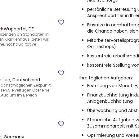
Altersvorsorge
persönliche Betreuung 
Ansprechpartner in Ihre
Einsätze in namhaften
H
•
Wuppertal, DE
die Chance haben, sich
szentren an Standorten in
n Krankenhaus bieten wir
Mitarbeitervorteilsprog
he, hochqualitative
Onlineshops)
kostenfreie arbeitsmed
kostenfreie Stellung vo
Ihre täglichen Aufgaben:
Essen, Deutschland
Erstellung von Monats-
 nächstmöglichen Zeitpunkt
sen.Sie verfügen über eine
Finanzbuchhaltung inklu
Studium im Bereich
Anlagenbuchhaltung
Überwachung und Abst
Steuerliche Aufgaben 
Zusammenarbeit mit St
Optimierung und Weite
ia, Germany