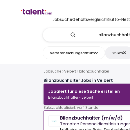
Jobsuche
Gehaltsvergleich
Brutto-Net
Veröffentlichungsdatum
25 km
Jobsuche
Velbert
bilanzbuchhalter
Bilanzbuchhalter Jobs in Velbert
Jobalert für diese Suche erstellen
Bilanzbuchhalter • velbert
Zuletzt aktualisiert: vor 1 Stunde
Bilanzbuchhalter (m/w/d)
Tempton Personaldienstleistung
Mülheim an der Ruhr, Deutschland