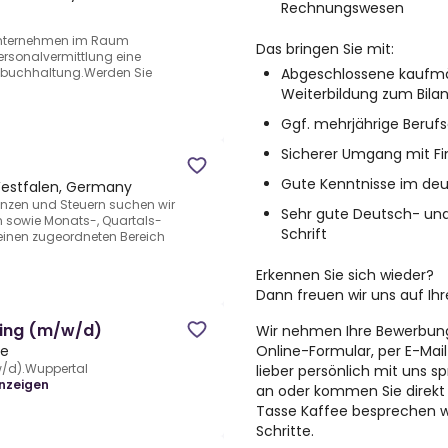
Rechnungswesen
 Unternehmen im Raum
Das bringen Sie mit:
ersonalvermittlung eine
Abgeschlossene kaufmä
anzbuchhaltung.Werden Sie
n
Weiterbildung zum Bilan
Ggf. mehrjährige Berufs
Sicherer Umgang mit F
Gute Kenntnisse im de
Westfalen, Germany
anzen und Steuern suchen wir
Sehr gute Deutsch- und
n sowie Monats-, Quartals-
Schrift
inen zugeordneten Bereich
Erkennen Sie sich wieder?
Dann freuen wir uns auf Ih
ling (m/w/d)
Wir nehmen Ihre Bewerbung
Online-Formular, per E-Mail
de
w/d).Wuppertal
lieber persönlich mit uns 
nzeigen
an oder kommen Sie direkt i
Tasse Kaffee besprechen wi
Schritte.