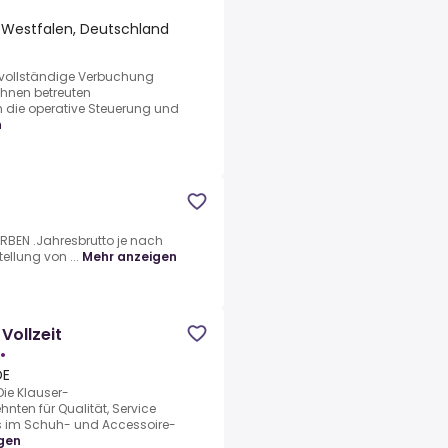
-Westfalen, Deutschland
 vollständige Verbuchung
Ihnen betreuten
n die operative Steuerung und
n
RBEN .Jahresbrutto je nach
ellung von ...
Mehr anzeigen
Vollzeit
•
DE
ie Klauser-
nten für Qualität, Service
is im Schuh- und Accessoire-
gen