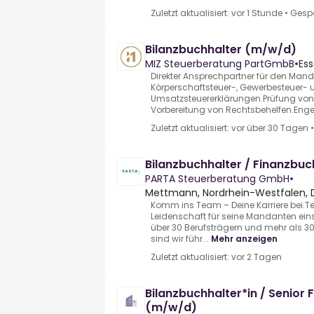
Zuletzt aktualisiert: vor 1 Stunde
•
Gesp
Bilanzbuchhalter (m/w/d)
MIZ Steuerberatung PartGmbB
•
Ess
Direkter Ansprechpartner für den Man
Körperschaftsteuer-, Gewerbesteuer- 
Umsatzsteuererklärungen.Prüfung vo
Vorbereitung von Rechtsbehelfen.Enge 
Zuletzt aktualisiert: vor über 30 Tagen
Bilanzbuchhalter / Finanzbu
PARTA Steuerberatung GmbH
•
Mettmann, Nordrhein-Westfalen, 
Komm ins Team – Deine Karriere bei.T
Leidenschaft für seine Mandanten eins
über 30 Berufsträgern und mehr als 3
sind wir führ...
Mehr anzeigen
Zuletzt aktualisiert: vor 2 Tagen
Bilanzbuchhalter*in / Senior 
(m/w/d)