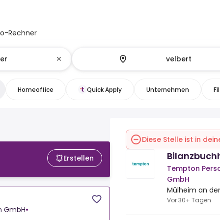
to-Rechner
Homeoffice
Quick Apply
Unternehmen
Fi
Diese Stelle ist in de
Bilanzbuch
Erstellen
Tempton Perso
GmbH
Mülheim an der
Vor 30+ Tagen
en GmbH
•