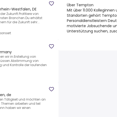
Über Tempton
drhein-Westfalen, DE
Mit über 11.000 Kolleginne
der Zukunft.Profitiere von
Standorten gehört Tempto
chsten Branchen.Du erhältst
Personaldienstleistern Deu
nem für die Zukunft sehr...
motivierte Jobsuchende un
Unterstützung suchen, zu
onsert
ermany
 wir in.Erstellung von
hlüssen.Abstimmung von
und Kontrolle der laufenden
en, de
uen Tätigkeit und möchten an
Themen arbeiten und teil
ann haben wir einen