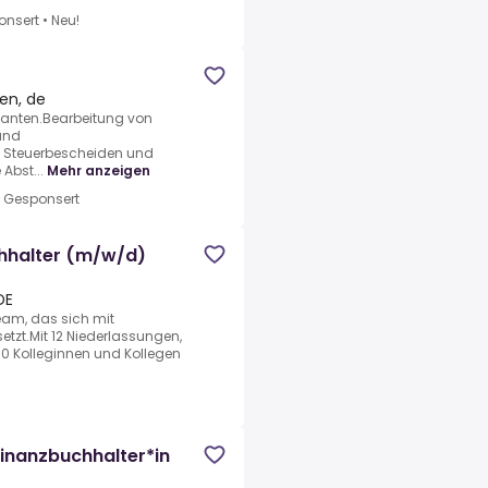
onsert
•
Neu!
en, de
danten.Bearbeitung von
und
n Steuerbescheiden und
Abst...
Mehr anzeigen
•
Gesponsert
chhalter (m/w/d)
DE
eam, das sich mit
etzt.Mit 12 Niederlassungen,
00 Kolleginnen und Kollegen
Finanzbuchhalter*in