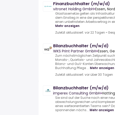
Finanzbuchhalter (m/w/d)
vitronet Holding GmbH
•
Essen, Nor
Glasfasernetze gelten als Infrastruktur 
dem Einstieg in eine der perspektivrei
einen unbefristeten Arbeitsvertrag in ei
Mehr anzeigen
Zuletzt aktualisiert: vor 22 Tagen
•
Gesp
Bilanzbuchhalter (m/w/d)
WKS Print Partner GmbH
•
Essen, G
Zum nächstmöglichen Zeitpunkt suchen
Monats-, Quartals- und Jahresabsc
Bilanz- und GuV-Konten.Überwachung 
Buchhaltung.Pflege ...
Mehr anzeigen
Zuletzt aktualisiert: vor über 30 Tagen
Bilanzbuchhalter (m/w/d)
imperex Consulting GmbH
•
Hatting
Sie sind auf der Suche nach einer ne
abwechslungsreichen und komplexen 
eines werteorientierten Teams sein?.D
spannenden nächs...
Mehr anzeigen