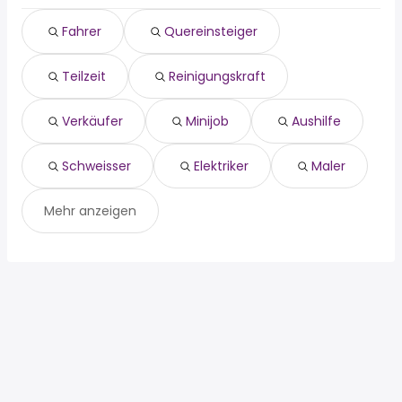
Bösel
reinigungskraft
Fahrer
Quereinsteiger
verkäufer
minijob
Teilzeit
Reinigungskraft
aushilfe
schweisser
elektriker
Verkäufer
Minijob
Aushilfe
maler
Schweisser
Elektriker
Maler
Mehr anzeigen