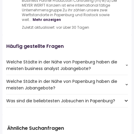
Business Partner Production Controlling (m/w/d).Der
MEYER WERFT Konzern ist eine international tätige
Unternehmensgruppe.Zu ihr zählen unsere zwei
Werftstandorte in Papenburg und Rostock sowie
weit...
Mehr anzeigen
Zuletzt aktualisiert: vor über 30 Tagen
Häufig gestellte Fragen
Welche Städte in der Nähe von Papenburg haben die
meisten business analyst Jobangebote?
Welche Städte in der Nähe von Papenburg haben die
Städte in der Nähe von Papenburg mit den meisten
meisten Jobangebote?
business analyst Jobs:
Leer (Ostfriesland)
Was sind die beliebtesten Jobsuchen in Papenburg?
10 Städte in der Nähe von Papenburg mit den meisten
Jobangeboten:
Die 10 beliebtesten Jobsuchen in Papenburg sind:
Emden
fahrer
Leer (Ostfriesland)
quereinsteiger
Weener
Ähnliche Suchanfragen
teilzeit