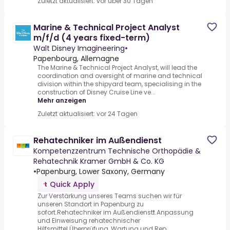
Zuletzt aktualisiert: vor über 30 Tagen
Marine & Technical Project Analyst
m/f/d (4 years fixed-term)
Walt Disney Imagineering
•
Papenbourg, Allemagne
The Marine & Technical Project Analyst, will lead the
coordination and oversight of marine and technical
division within the shipyard team, specialising in the
construction of Disney Cruise Line ve...
Mehr anzeigen
Zuletzt aktualisiert: vor 24 Tagen
Rehatechniker im Außendienst
Kompetenzzentrum Technische Orthopädie &
Rehatechnik Kramer GmbH & Co. KG
•
Papenburg, Lower Saxony, Germany
Quick Apply
Zur Verstärkung unseres Teams suchen wir für
unseren Standort in Papenburg zu
sofort.Rehatechniker im Außendienst❗️.Anpassung
und Einweisung rehatechnischer
Hilfsmittel.Überprüfung, Wartung und Rep...