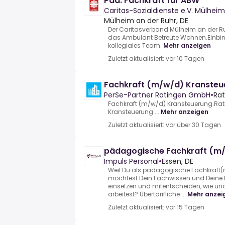
Päd. Fachkraft für ABW
Caritas-Sozialdienste e.V. Mülheim
Mülheim an der Ruhr, DE
Der Caritasverband Mülheim an der Ruh
das Ambulant Betreute Wohnen.Einbin
kollegiales Team.
Mehr anzeigen
Zuletzt aktualisiert: vor 10 Tagen
Fachkraft (m/w/d) Kransteu
PerSe-Partner Ratingen GmbH
•
Rat
Fachkraft (m/w/d) Kransteuerung.Rat
Kransteuerung ...
Mehr anzeigen
Zuletzt aktualisiert: vor über 30 Tagen
pädagogische Fachkraft (m
Impuls Personal
•
Essen, DE
Weil Du als pädagogische Fachkraft(m
möchtest Dein Fachwissen und Deine E
einsetzen und mitentscheiden, wie u
arbeitest?.Übertarifliche ...
Mehr anzei
Zuletzt aktualisiert: vor 15 Tagen