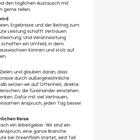
d den täglichen Austausch mit
n gerne teilen.
wird
deen, Ergebnisse und der Beitrag zum
te Leistung schafft Vertrauen.
ntwortung. Und Verantwortung
r schaffen ein Umfeld, in dem
nauswachsen können und stolz auf
hen.
Zielen und glauben daran, dass
bnisse durch außergewöhnliche
b setzen wir auf Offenheit, direkte
nschen, die füreinander einstehen.
enken. Dafür mit viel Vertrauen,
nsamen Anspruch, jeden Tag besser
nlichen Reise
fach ein Arbeitgeber. Wir sind ein
nspruch, eine ganze Branche
e bei Greenflash startet, wird Teil