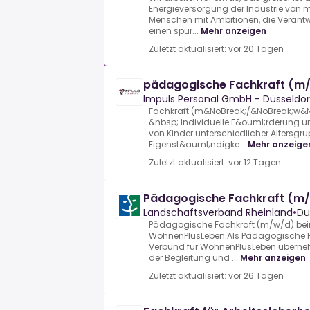
Energieversorgung der Industrie von 
Menschen mit Ambitionen, die Veran
einen spür...
Mehr anzeigen
Zuletzt aktualisiert: vor 20 Tagen
pädagogische Fachkraft (m
Impuls Personal GmbH - Düsseldor
Fachkraft (m&NoBreak;/&NoBreak;w&N
&nbsp;.Individuelle F&ouml;rderung u
von Kinder unterschiedlicher Alters
Eigenst&auml;ndigke...
Mehr anzeige
Zuletzt aktualisiert: vor 12 Tagen
Pädagogische Fachkraft (m
Landschaftsverband Rheinland
•
Du
Pädagogische Fachkraft (m/w/d) bei
WohnenPlusLeben.Als Pädagogische F
Verbund für WohnenPlusLeben übernehm
der Begleitung und ...
Mehr anzeigen
Zuletzt aktualisiert: vor 26 Tagen