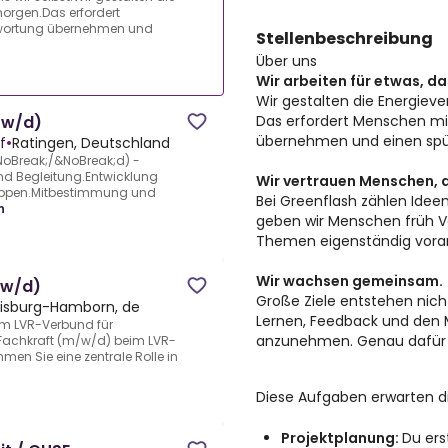
morgen.Das erfordert
twortung übernehmen und
Stellenbeschreibung
Über uns
Wir arbeiten für etwas, das
Wir gestalten die Energiev
Das erfordert Menschen mi
/w/d)
übernehmen und einen spürb
f
•
Ratingen, Deutschland
oBreak;/&NoBreak;d) -
nd Begleitung.Entwicklung
Wir vertrauen Menschen, 
gruppen.Mitbestimmung und
Bei Greenflash zählen Ideen,
n
geben wir Menschen früh V
Themen eigenständig voran
Wir wachsen gemeinsam.
/w/d)
Große Ziele entstehen nich
isburg-Hamborn, de
Lernen, Feedback und den 
m LVR-Verbund für
anzunehmen. Genau dafür 
achkraft (m/w/d) beim LVR-
en Sie eine zentrale Rolle in
Diese Aufgaben erwarten d
Projektplanung:
Du ers