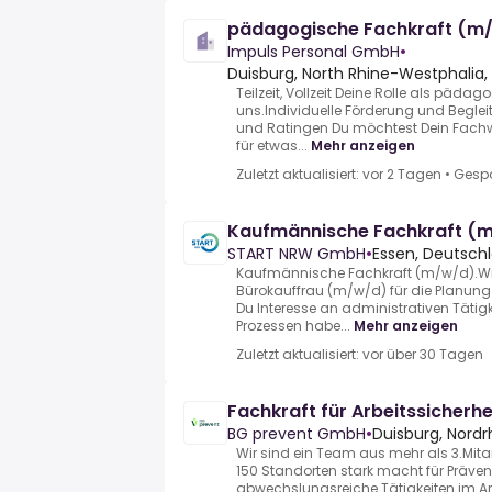
pädagogische Fachkraft (m
Impuls Personal GmbH
•
Duisburg, North Rhine-Westphalia
Teilzeit, Vollzeit Deine Rolle als päda
uns.Individuelle Förderung und Beglei
und Ratingen Du möchtest Dein Fach
für etwas...
Mehr anzeigen
Zuletzt aktualisiert: vor 2 Tagen
•
Gespo
Kaufmännische Fachkraft (
START NRW GmbH
•
Essen, Deutsch
Kaufmännische Fachkraft (m/w/d).Wir
Bürokauffrau (m/w/d) für die Planun
Du Interesse an administrativen Täti
Prozessen habe...
Mehr anzeigen
Zuletzt aktualisiert: vor über 30 Tagen
Fachkraft für Arbeitssicherh
BG prevent GmbH
•
Duisburg, Nordr
Wir sind ein Team aus mehr als 3.Mita
150 Standorten stark macht für Präven
abwechslungsreiche Tätigkeiten im Ar