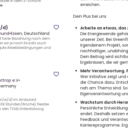
Vollzeit in dem 3-Schicht
erreichen.
en
Dein Plus bei uns
w/d)
Arbeite an etwas, das 
tmund
•
Essen, Deutschland
Die Energiewende gehö
mit fairer Bezahlung nach dem
unserer Zeit. Bei Greenf
n wir je nach Einsatz auch
irgendeinem Projekt, s
gute Arbeitsbedingungen und
nachhaltiger, unabhäng
Dein Beitrag wird sichtb
Ergebnissen, die wir ge
Mehr Verantwortung. F
Wer Initiative zeigt 
ttrop e.V
•
die Chance dazu. Entsc
 Germany
nah am Thema sind. So 
Eigenverantwortung un
 (m/w/d) im Ambulant
Wachstum durch Hera
 (39 Stunden/Woche), flexible
Persönliche Entwicklung
n den TVöD.Unterstützung
endet. Deshalb setzen 
Feedback und Verantwor
Karriereprogramme. Erg