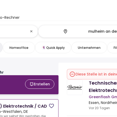
to-Rechner
Homeoffice
Quick Apply
Unternehmen
Fi
hr
Diese Stelle ist in de
Technische
Erstellen
Elektrotech
Greenflash G
Essen, Nordrhe
 Elektrotechnik / CAD
Vor 20 Tagen
n-Westfalen, DE
ls wir selbst.Wir gestalten die