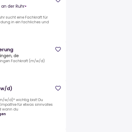
 an der Ruhr
•
r sucht eine Fachkraft für
dung in ein fachliches und
erung
ingen, de
ingen Fachkraft (m/w/d)
/w/d)
/w/d)* wichtig bist!.Du
mpathie für etwas sinnvolles
nd wann du
gen