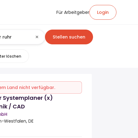
Für Arbeitgeber
Login
Stellen suchen
lter löschen
inem Land nicht verfügbar.
r Systemplaner (x)
nik / CAD
mbH
in-Westfalen, DE