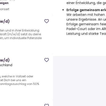
einer Entwicklung, die 
eigen
onsert
Erfolge gemeinsam er
Wir arbeiten mit hohen 
unsere Ergebnisse. An un
/w/d)
Erfolge gemeinsam fei
Padel-Court oder im All
en und in ihrer Entwicklung
Leistung und starke 
raft (m/w/d) setzt du deine
n, um individuelle Potenziale
/w/d)
tschland
, welche in Vollzeit oder
tet Dich bei uns ein
 Sonntagszuschlag von 50%