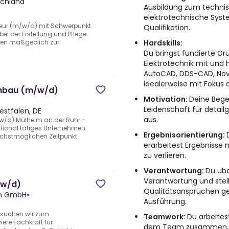
schland
Ausbildung zum techni
elektrotechnische Syst
kteur (m/w/d) mit Schwerpunkt
Qualifikation.
ei der Erstellung und Pflege
Hardskills:
gen maßgeblich zur
Du bringst fundierte Gr
Elektrotechnik mit und
AutoCAD, DDS-CAD, Nova
idealerweise mit Fokus
nbau (m/w/d)
Motivation:
Deine Bege
Leidenschaft für detai
estfalen, DE
aus.
/d).Mülheim an der Ruhr -
national tätiges Unternehmen
Ergebnisorientierung:
ächstmöglichen Zeitpunkt
erarbeitest Ergebnisse m
zu verlieren.
Verantwortung:
Du üb
Verantwortung und stell
/w/d)
Qualitätsansprüchen ger
en GmbH
•
Ausführung.
t suchen wir zum
Teamwork:
Du arbeites
ere Fachkraft für
dem Team zusammen, d