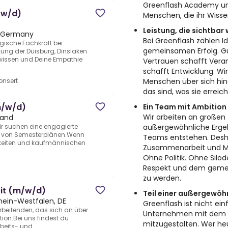
Greenflash Academy un
/w/d)
Menschen, die ihr Wisse
Leistung, die sichtbar 
, Germany
Bei Greenflash zählen I
gogische Fachkraft bei
gemeinsamen Erfolg. Gu
tung der.Duisburg, Dinslaken
wissen und Deine Empathie
Vertrauen schafft Vera
schafft Entwicklung. Wi
Menschen über sich hi
nsert
das sind, was sie erreic
m/w/d)
Ein Team mit Ambition
Wir arbeiten an großen 
land
außergewöhnliche Erge
 suchen eine engagierte
g von Semesterplänen.Wenn
Teams entstehen. Deshal
gkeiten und kaufmännischen
Zusammenarbeit und Me
Ohne Politik. Ohne Silod
Respekt und dem gemei
zu werden.
eit (m/w/d)
Teil einer außergewöh
hein-Westfalen, DE
Greenflash ist nicht ein
rbeitenden, das sich an über
Unternehmen mit dem A
tion.Bei uns findest du
mitzugestalten. Wer heut
beits- und