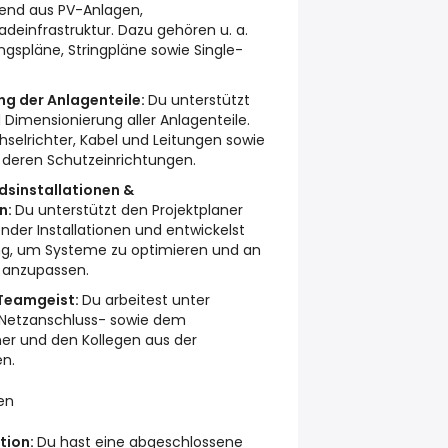
end aus PV-Anlagen,
adeinfrastruktur. Dazu gehören u. a.
gspläne, Stringpläne sowie Single-
g der Anlagenteile:
Du unterstützt
Dimensionierung aller Anlagenteile.
selrichter, Kabel und Leitungen sowie
 deren Schutzeinrichtungen.
sinstallationen &
n:
Du unterstützt den Projektplaner
nder Installationen und entwickelst
ng, um Systeme zu optimieren und an
 anzupassen.
Teamgeist:
Du arbeitest unter
Netzanschluss- sowie dem
ner und den Kollegen aus der
n.
en
tion:
Du hast eine abgeschlossene