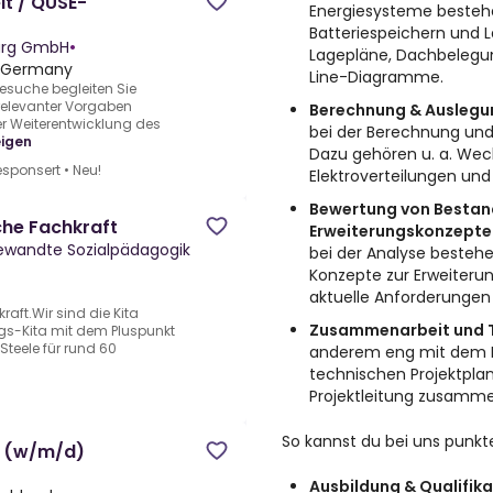
it / QUSE-
Energiesysteme besteh
Batteriespeichern und L
burg GmbH
•
Lagepläne, Dachbelegun
, Germany
Line-Diagramme.
suche begleiten Sie
 relevanter Vorgaben
Berechnung & Auslegun
er Weiterentwicklung des
bei der Berechnung und 
igen
Dazu gehören u. a. Wech
sponsert
•
Neu!
Elektroverteilungen und
Bewertung von Bestand
che Fachkraft
Erweiterungskonzepte
gewandte Sozialpädagogik
bei der Analyse bestehe
Konzepte zur Erweiteru
aktuelle Anforderungen
aft.Wir sind die Kita
Zusammenarbeit und 
ngs-Kita mit dem Pluspunkt
 Steele für rund 60
anderem eng mit dem 
technischen Projektpla
Projektleitung zusamme
So kannst du bei uns punkt
r (w/m/d)
Ausbildung & Qualifika