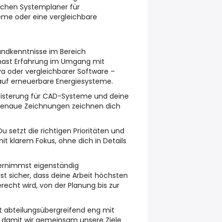
schen Systemplaner für
eme oder eine vergleichbare
undkenntnisse im Bereich
 hast Erfahrung im Umgang mit
 oder vergleichbarer Software –
 auf erneuerbare Energiesysteme.
isterung für CAD-Systeme und deine
lgenaue Zeichnungen zeichnen dich
Du setzt die richtigen Prioritäten und
it klarem Fokus, ohne dich in Details
ernimmst eigenständig
st sicher, dass deine Arbeit höchsten
echt wird, von der Planung bis zur
t abteilungsübergreifend eng mit
amit wir gemeinsam unsere Ziele