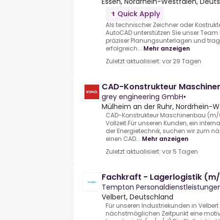
Essen, Nordrhein-Westfalen, Deut
Quick Apply
Als technischer Zeichner oder Kostru
AutoCAD unterstützen Sie unser Team b
präziser Planungsunterlagen und tra
erfolgreich...
Mehr anzeigen
Zuletzt aktualisiert: vor 29 Tagen
CAD-Konstrukteur Maschine
grey engineering GmbH
•
Mülheim an der Ruhr, Nordrhein-W
CAD-Konstrukteur Maschinenbau (m/w
Vollzeit.Für unseren Kunden, ein inter
der Energietechnik, suchen wir zum n
einen CAD...
Mehr anzeigen
Zuletzt aktualisiert: vor 5 Tagen
Fachkraft - Lagerlogistik (m
Tempton Personaldienstleistung
Velbert, Deutschland
Für unseren Industriekunden in Velber
nächstmöglichen Zeitpunkt eine motivi