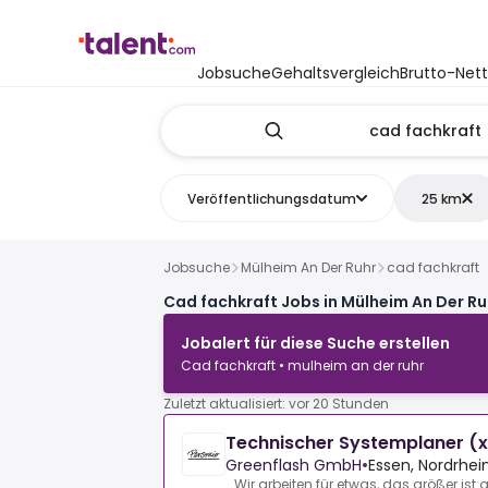
Jobsuche
Gehaltsvergleich
Brutto-Net
Veröffentlichungsdatum
25 km
Jobsuche
Mülheim An Der Ruhr
cad fachkraft
Cad fachkraft Jobs in Mülheim An Der Ru
Jobalert für diese Suche erstellen
Cad fachkraft • mulheim an der ruhr
Zuletzt aktualisiert: vor 20 Stunden
Technischer Systemplaner (x)
Greenflash GmbH
•
Essen, Nordrhei
Wir arbeiten für etwas, das größer ist a