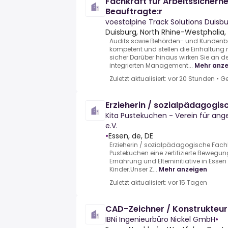
Fachkraft für Arbeitssicherhe
Beauftragte:r
voestalpine Track Solutions Duis
Duisburg, North Rhine-Westphalia
Audits sowie Behörden- und Kundenbe
kompetent und stellen die Einhaltung
sicher.Darüber hinaus wirken Sie an d
integrierten Management...
Mehr anze
Zuletzt aktualisiert: vor 20 Stunden
•
Ge
Erzieherin / sozialpädagogis
Kita Pustekuchen - Verein für an
e.V.
•
Essen, de, DE
Erzieherin / sozialpädagogische Fachkr
Pustekuchen eine zertifizierte Bewegu
Ernährung und Elterninitiative in Essen
Kinder.Unser Z...
Mehr anzeigen
Zuletzt aktualisiert: vor 15 Tagen
CAD-Zeichner / Konstrukteu
IBNi Ingenieurbüro Nickel GmbH
•