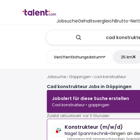
Jobsuche
Gehaltsvergleich
Brutto-Net
Veröffentlichungsdatum
25 km
Jobsuche
Göppingen
cad konstrukteur
Cad konstrukteur Jobs in Göppingen
Jobalert für diese Suche erstellen
Cad konstrukteur • goppingen
Zuletzt aktualisiert: vor 11 Stunden
Konstrukteur (m/w/d)
Nagel Spanntechnik
•
Gingen an der 
Umgang mit anspruchsvollen Spezial