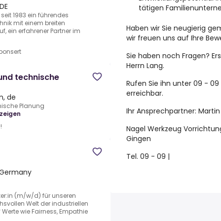
 DE
tätigen Familienunter
seit 1983 ein führendes
hnik mit einem breiten
Haben wir Sie neugierig ge
f, ein erfahrener Partner im
wir freuen uns auf Ihre Be
ponsert
Sie haben noch Fragen? Ers
Herrn Lang.
und technische
Rufen Sie ihn unter 09 - 09 
erreichbar.
n, de
nische Planung
Ihr Ansprechpartner: Martin
zeigen
!
Nagel Werkzeug Vorrichtun
Gingen
Tel. 09 - 09 |
 Germany
er:in (m/w/d) für unseren
svollen Welt der industriellen
 Werte wie Fairness, Empathie