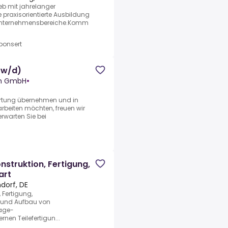
eb mit jahrelanger
 praxisorientierte Ausbildung
n Unternehmensbereiche.Komm
ponsert
/w/d)
en GmbH
•
wortung übernehmen und in
beiten möchten, freuen wir
erwarten Sie bei
n
struktion, Fertigung,
art
dorf, DE
 Fertigung,
 und Aufbau von
tage-
rnen Teilefertigun...