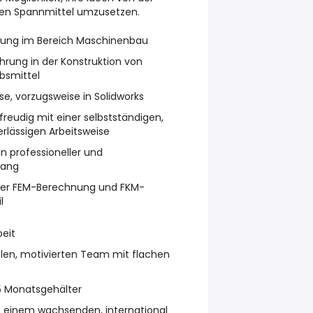
igen Spannmittel umzusetzen.
dung im Bereich Maschinenbau
hrung in der Konstruktion von
bsmittel
e, vorzugsweise in Solidworks
reudig mit einer selbstständigen,
erlässigen Arbeitsweise
n professioneller und
gang
 der FEM-Berechnung und FKM-
l
eit
iblen, motivierten Team mit flachen
5 Monatsgehälter
in einem wachsenden, international