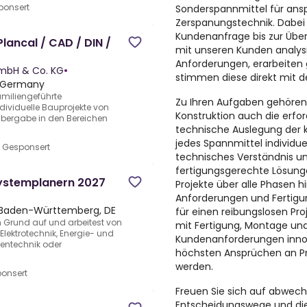
ponsert
Sonderspannmittel für ans
Zerspanungstechnik. Dabei 
Kundenanfrage bis zur Übe
lancal / CAD / DIN /
mit unseren Kunden analysi
Anforderungen, erarbeiten
mbH & Co. KG
•
stimmen diese direkt mit 
, Germany
amiliengeführte
Zu Ihren Aufgaben gehören
dividuelle Bauprojekte von
Konstruktion auch die erfo
 Übergabe in den Bereichen
technische Auslegung der 
jedes Spannmittel individuell
•
Gesponsert
technisches Verständnis un
fertigungsgerechte Lösungen
Systemplanern 2027
Projekte über alle Phasen 
Anforderungen und Fertigu
 Baden-Württemberg, DE
für einen reibungslosen Pr
n Grund auf und arbeitest von
mit Fertigung, Montage und 
Elektrotechnik, Energie- und
Kundenanforderungen innov
entechnik oder
höchsten Ansprüchen an Prä
werden.
onsert
Freuen Sie sich auf abwechs
Entscheidungswege und die 