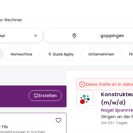
to-Rechner
Homeoffice
Quick Apply
Unternehmen
Fi
Diese Stelle ist in de
Konstrukte
Erstellen
(m/w/d)
Nagel Spannte
Gingen an der F
Vor 30+ Tagen
Fils
anfertigungen.In Sachen