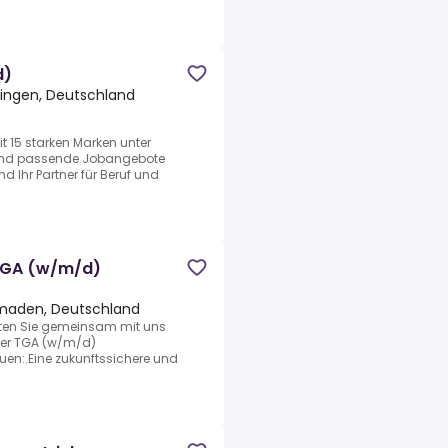
d)
ingen, Deutschland
t 15 starken Marken unter
 und passende Jobangebote
d Ihr Partner für Beruf und
TGA (w/m/d)
maden, Deutschland
lten Sie gemeinsam mit uns
ter TGA (w/m/d)
uen:.Eine zukunftssichere und