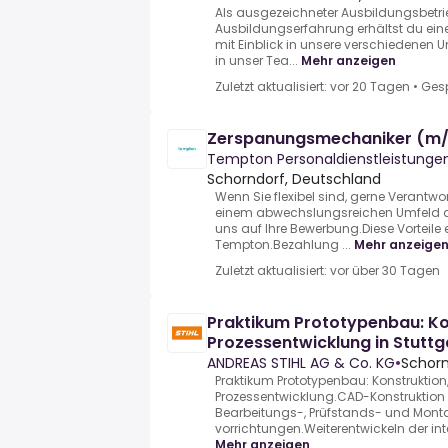
Als ausgezeichneter Ausbildungsbetri
Ausbildungserfahrung erhältst du eine
mit Einblick in unsere verschiedene
in unser Tea...
Mehr anzeigen
Zuletzt aktualisiert: vor 20 Tagen
•
Ges
Zerspanungsmechaniker (m
Tempton Personaldienstleistung
Schorndorf, Deutschland
Wenn Sie flexibel sind, gerne Verant
einem abwechslungsreichen Umfeld ar
uns auf Ihre Bewerbung.Diese Vorteile 
Tempton.Bezahlung ...
Mehr anzeige
Zuletzt aktualisiert: vor über 30 Tagen
Praktikum Prototypenbau: Kon
Prozessentwicklung in Stuttg
ANDREAS STIHL AG & Co. KG
•
Schorn
Praktikum Prototypenbau: Konstruktion,
Prozessentwicklung.CAD-Konstruktion
Bearbeitungs-, Prüfstands- und Mon
vorrichtungen.Weiterentwickeln der inte
Mehr anzeigen