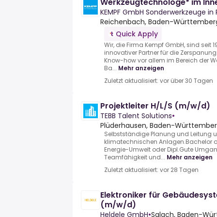
Werkzeugtechnologe* im Inn
KEMPF GmbH Sonderwerkzeuge in P
Reichenbach, Baden-Württember
Quick Apply
Wir, die Firma Kempf GmbH, sind seit 
innovativer Partner für die Zerspanun
Know-how vor allem im Bereich der We
Ba...
Mehr anzeigen
Zuletzt aktualisiert: vor über 30 Tagen
Projektleiter H/L/S (m/w/d)
TEBB Talent Solutions
•
Plüderhausen, Baden-Württembe
Selbstständige Planung und Leitung un
klimatechnischen Anlagen.Bachelor 
Energie-Umwelt oder Dipl.Gute Umgang
Teamfähigkeit und...
Mehr anzeigen
Zuletzt aktualisiert: vor 28 Tagen
Elek­tro­ni­ker für Ge­bäu­de­sys­t
(m/w/d)
Heldele GmbH
•
Salach, Baden-Wür