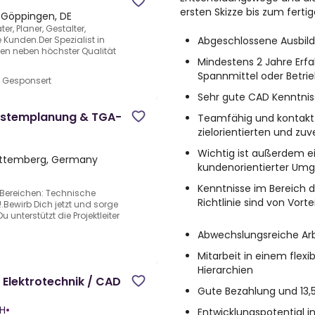
ersten Skizze bis zum fert
•
Göppingen, DE
r, Planer, Gestalter,
Abgeschlossene Ausbil
 Kunden.Der Spezialist in
en neben höchster Qualität
Mindestens 2 Jahre Erfa
Spannmittel oder Betrie
•
Gesponsert
Sehr gute CAD Kenntniss
ystemplanung & TGA-
Teamfähig und kontaktf
zielorientierten und zuv
Wichtig ist außerdem ei
rttemberg, Germany
kundenorientierter Um
Kenntnisse im Bereich
 Bereichen: Technische
Richtlinie sind von Vortei
ewirb Dich jetzt und sorge
 unterstützt die Projektleiter
Abwechslungsreiche Arb
Mitarbeit in einem flex
Hierarchien
 Elektrotechnik / CAD
Gute Bezahlung und 13,
bH
•
Entwicklungspotential 