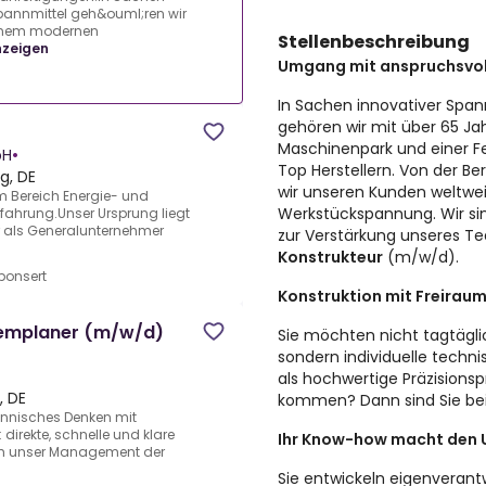
pannmittel geh&ouml;ren wir
einem modernen
Stellenbeschreibung
nzeigen
Umgang mit anspruchsvol
In Sachen innovativer Spa
gehören wir mit über 65 J
Maschinenpark und einer F
bH
•
Top Herstellern. Von der Be
g, DE
wir unseren Kunden weltwe
im Bereich Energie- und
Werkstückspannung. Wir s
fahrung.Unser Ursprung liegt
ir als Generalunternehmer
zur Verstärkung unseres Te
Konstrukteur
(m/w/d).
ponsert
Konstruktion mit Freirau
templaner (m/w/d)
Sie möchten nicht tagtäglic
sondern individuelle techni
als hochwertige Präzision
, DE
kommen? Dann sind Sie bei 
nnisches Denken mit
irekte, schnelle und klare
Ihr Know-how macht den 
ch unser Management der
Sie entwickeln eigenverant