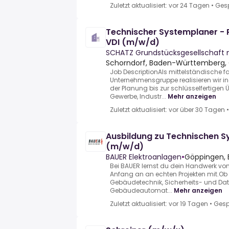
Zuletzt aktualisiert: vor 24 Tagen
•
Ges
Technischer Systemplaner - P
VDI (m/w/d)
SCHATZ Grundstücksgesellschaft 
Schorndorf, Baden-Württemberg
Job DescriptionAls mittelständische f
Unternehmensgruppe realisieren wir in
der Planung bis zur schlüsselfertigen
Gewerbe, Industr...
Mehr anzeigen
Zuletzt aktualisiert: vor über 30 Tagen
Ausbildung zu Technischen 
(m/w/d)
BAUER Elektroanlagen
•
Göppingen,
Bei BAUER lernst du dein Handwerk vo
Anfang an an echten Projekten mit.Ob 
Gebäudetechnik, Sicherheits- und Dat
Gebäudeautomat...
Mehr anzeigen
Zuletzt aktualisiert: vor 19 Tagen
•
Gesp