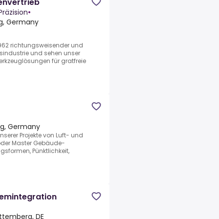
envertrieb
räzision
•
g, Germany
1962 richtungsweisender und
gsindustrie und sehen unser
rkzeuglösungen für gratfreie
rg, Germany
serer Projekte von Luft- und
oder Master Gebäude-
sformen, Pünktlichkeit,
em­in­te­gra­ti­on
ttemberg, DE