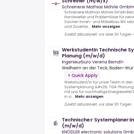
Schreiner (m/w/x)
Schreinerei Mathias Möhrle GmbH
Schreinerei Mathias Möhrle GmbH.Berate
Handwerker und Problemlöser für seine
Sachen Innen- und Möbelbau.Wir setz
und Zuverläs...
Mehr anzeigen
Zuletzt aktualisiert: vor über 30 Tagen
WerkstudentIn Technische S
Planung (m/w/d)
Ingenieurbüro Verena Berndt
•
Weilheim an der Teck, Baden-Wü
Quick Apply
Werkstudent/in für unser Team in den
Systemplanung &#x26; TGA-Planung!.B
mit uns für nachhaltige Energiewerte!.Du
in vi...
Mehr anzeigen
Zuletzt aktualisiert: vor über 30 Tagen
Technische:r Systemplaner:in
(m/w/d)
KNÖDLER electronic solutions Gm