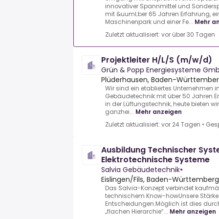
innovativer Spannmittel und Sonders
mit &uuml;ber 65 Jahren Erfahrung, 
Maschinenpark und einer Fe...
Mehr a
Zuletzt aktualisiert: vor über 30 Tagen
Projektleiter H/L/S (m/w/d)
Grün & Popp Energiesysteme Gm
Plüderhausen, Baden-Württember
Wir sind ein etabliertes Unternehmen 
Gebäudetechnik mit über 50 Jahren Er
in der Lüftungstechnik, heute bieten w
ganzhei...
Mehr anzeigen
Zuletzt aktualisiert: vor 24 Tagen
•
Ges
Ausbildung Technischer Sys
Elektrotechnische Systeme
Salvia Gebäudetechnik
•
Eislingen/Fils, Baden-Württemberg
Das Salvia-Konzept verbindet kaufmä
technischem Know-howUnsere Stärke: d
Entscheidungen.Möglich ist dies dur
„flachen Hierarchie“...
Mehr anzeigen