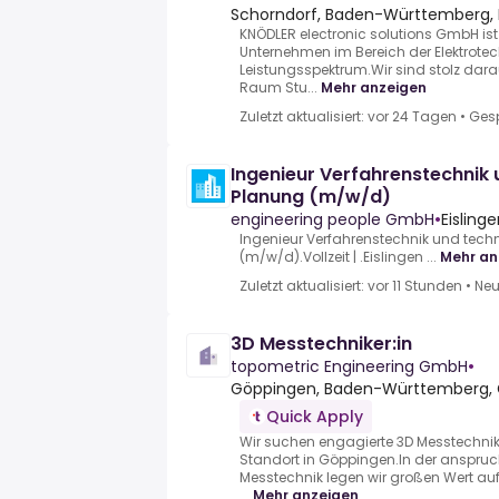
Schorndorf, Baden-Württemberg,
KNÖDLER electronic solutions GmbH ist 
Unternehmen im Bereich der Elektrotec
Leistungsspektrum.Wir sind stolz darau
Raum Stu...
Mehr anzeigen
Zuletzt aktualisiert: vor 24 Tagen
•
Ges
Ingenieur Verfahrenstechnik 
Planung (m/w/d)
engineering people GmbH
•
Eislinge
Ingenieur Verfahrenstechnik und tech
(m/w/d).Vollzeit | .Eislingen ...
Mehr an
Zuletzt aktualisiert: vor 11 Stunden
•
Neu
3D Messtechniker:in
topometric Engineering GmbH
•
Göppingen, Baden-Württemberg,
Quick Apply
Wir suchen engagierte 3D Messtechnik
Standort in Göppingen.In der anspruch
Messtechnik legen wir großen Wert auf
...
Mehr anzeigen