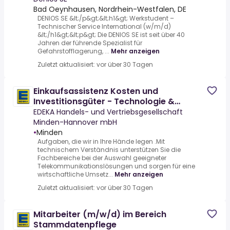
Bad Oeynhausen, Nordrhein-Westfalen, DE
DENIOS SE &lt;/p&gt;&lt;h1&gt; Werkstudent –
Technischer Service International (w/m/d)
&lt;/h1&gt;&lt;p&gt; Die DENIOS SE ist seit über 40
Jahren der führende Spezialist für
Gefahrstofflagerung, ...
Mehr anzeigen
Zuletzt aktualisiert: vor über 30 Tagen
Einkaufsassistenz Kosten und
Investitionsgüter - Technologie &
Service (m/w/d)
EDEKA Handels- und Vertriebsgesellschaft
Minden-Hannover mbH
•
Minden
Aufgaben, die wir in Ihre Hände legen .Mit
technischem Verständnis unterstützen Sie die
Fachbereiche bei der Auswahl geeigneter
Telekommunikationslösungen und sorgen für eine
wirtschaftliche Umsetz...
Mehr anzeigen
Zuletzt aktualisiert: vor über 30 Tagen
Mitarbeiter (m/w/d) im Bereich
Stammdatenpflege