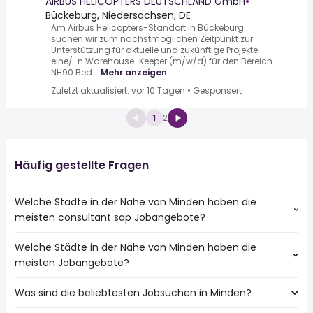
AIRBUS HELICOPTERS DEUTSCHLAND GmbH
•
Bückeburg, Niedersachsen, DE
Am Airbus Helicopters-Standort in Bückeburg
suchen wir zum nächstmöglichen Zeitpunkt zur
Unterstützung für aktuelle und zukünftige Projekte
eine/-n.Warehouse-Keeper (m/w/d) für den Bereich
NH90.Bed...
Mehr anzeigen
Zuletzt aktualisiert: vor 10 Tagen
•
Gesponsert
1
2
Häufig gestellte Fragen
Welche Städte in der Nähe von Minden haben die
meisten consultant sap Jobangebote?
Welche Städte in der Nähe von Minden haben die
Städte in der Nähe von Minden mit den meisten
meisten Jobangebote?
consultant sap Jobs:
Herford
Was sind die beliebtesten Jobsuchen in Minden?
10 Städte in der Nähe von Minden mit den meisten
Porta Westfalica
Jobangeboten:
Espelkamp