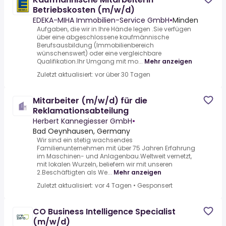
Betriebskosten (m/w/d)
EDEKA-MIHA Immobilien-Service GmbH
•
Minden
Aufgaben, die wir in Ihre Hände legen .Sie verfügen
über eine abgeschlossene kaufmännische
Berufsausbildung (Immobilienbereich
wünschenswert) oder eine vergleichbare
Qualifikation.Ihr Umgang mit mo...
Mehr anzeigen
Zuletzt aktualisiert: vor über 30 Tagen
Mitarbeiter (m/w/d) für die
Reklamationsabteilung
Herbert Kannegiesser GmbH
•
Bad Oeynhausen, Germany
Wir sind ein stetig wachsendes
Familienunternehmen mit über 75 Jahren Erfahrung
im Maschinen- und Anlagenbau.Weltweit vernetzt,
mit lokalen Wurzeln, beliefern wir mit unseren
2.Beschäftigten als We...
Mehr anzeigen
Zuletzt aktualisiert: vor 4 Tagen
•
Gesponsert
CO Business Intelligence Specialist
(m/w/d)