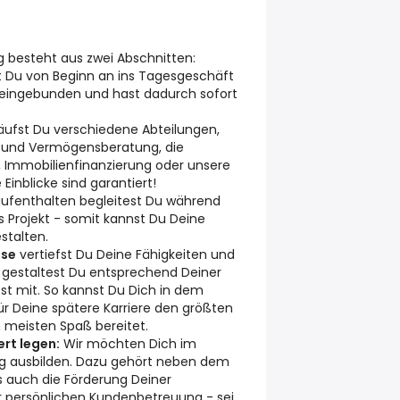
g besteht aus zwei Abschnitten:
t Du von Beginn an ins Tagesgeschäft
it eingebunden und hast dadurch sofort
äufst Du verschiedene Abteilungen,
t- und Vermögensberatung, die
Immobilienfinanzierung oder unsere
 Einblicke sind garantiert!
ufenthalten begleitest Du während
s Projekt - somit kannst Du Deine
stalten.
ase
vertiefst Du Deine Fähigkeiten und
gestaltest Du entsprechend Deiner
bst mit. So kannst Du Dich in dem
 für Deine spätere Karriere den größten
 meisten Spaß bereitet.
rt legen:
Wir möchten Dich im
ng ausbilden. Dazu gehört neben dem
s auch die Förderung Deiner
 persönlichen Kundenbetreuung - sei