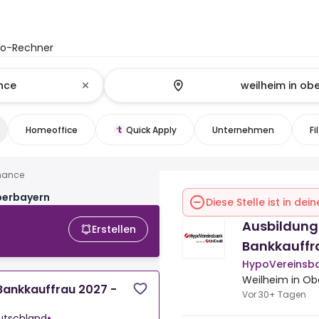
to-Rechner
Homeoffice
Quick Apply
Unternehmen
Fi
inance
Oberbayern
Diese Stelle ist in de
Ausbildung
Erstellen
Bankkauffr
HypoVereinsba
Weilheim in Ob
Bankkauffrau 2027 -
Vor 30+ Tagen
utschland
•