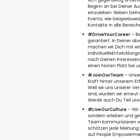
sich gegenseitig unterst
Beginn an bei Deiner Aus
einzuleben. Neben Dein
Events, wie beispielswei
Kontakte in alle Bereich
#DriveYourCareer
– Be
garantiert. In Deiner a
machen wir Dich mit ein
individuelleEntwicklung
nach Deinen Interessen s
einen festen Platz bei u
#JoinOurTeam
– Unser
Kraft hinter unserem Er
Weil wir uns unserer Ve
sind, wurden wir erneut
Werde auch Du Teil un
#LiveOurCulture
– Wir 
sondern erleben und ge
Team kommunizieren w
schätzen jede Meinung 
auf People Empowermen