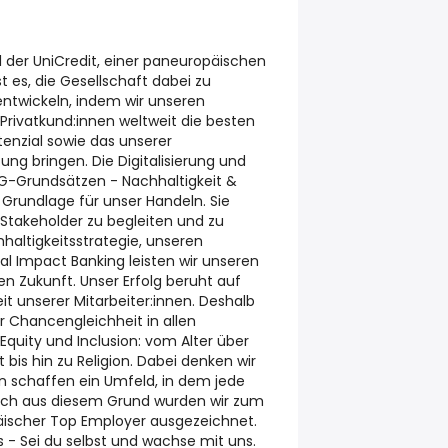
l der UniCredit, einer paneuropäischen
t es, die Gesellschaft dabei zu
entwickeln, indem wir unseren
ivatkund:innen weltweit die besten
tenzial sowie das unserer
tung bringen. Die Digitalisierung und
SG-Grundsätzen - Nachhaltigkeit &
d Grundlage für unser Handeln. Sie
 Stakeholder zu begleiten und zu
haltigkeitsstrategie, unseren
al Impact Banking leisten wir unseren
en Zukunft. Unser Erfolg beruht auf
keit unserer Mitarbeiter:innen. Deshalb
r Chancengleichheit in allen
Equity und Inclusion: vom Alter über
 bis hin zu Religion. Dabei denken wir
rn schaffen ein Umfeld, in dem jede
uch aus diesem Grund wurden wir zum
äischer Top Employer ausgezeichnet.
 - Sei du selbst und wachse mit uns.