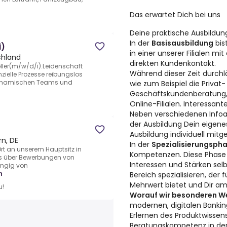
Das erwartet Dich bei uns
Deine praktische Ausbildun
In der
Basisausbildung
bis
i)
in einer unserer Filialen m
chland
direkten Kundenkontakt.
ller(m/w/d/i).Leidenschaft
Während dieser Zeit durchl
zielle Prozesse reibungslos
s dynamischen Teams und
wie zum Beispiel die Priva
Geschäftskundenberatung, 
Online-Filialen. Interessante
Neben verschiedenen Infoa
der Ausbildung Dein eigene
Ausbildung individuell mitge
rn, DE
In der
Spezialisierungsph
r Ort an unserem Hauptsitz in
Kompetenzen. Diese Phase 
ns über Bewerbungen von
Interessen und Stärken sel
ängig von
n
Bereich spezialisieren, der
Mehrwert bietet und Dir am
u!
Worauf wir besonderen We
modernen, digitalen Banki
Erlernen des Produktwissen
Beratungskompetenz in der