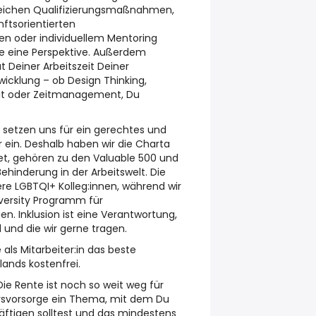
greichen Qualifizierungsmaßnahmen,
ftsorientierten
n oder individuellem Mentoring
re eine Perspektive. Außerdem
 Deiner Arbeitszeit Deiner
icklung – ob Design Thinking,
eit oder Zeitmanagement, Du
 setzen uns für ein gerechtes und
r ein. Deshalb haben wir die Charta
net, gehören zu den Valuable 500 und
hinderung in der Arbeitswelt. Die
re LGBTQI+ Kolleg:innen, während wir
versity Programm für
n. Inklusion ist eine Verantwortung,
 und die wir gerne tragen.
 als Mitarbeiter:in das beste
ands kostenfrei.
ie Rente ist noch so weit weg für
ersvorsorge ein Thema, mit dem Du
häftigen solltest und das mindestens