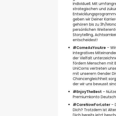
individuell. Mit umfan
strategischen und zukun
Entwicklungsprogramme
geben wir Deiner Karrie
gehören bis zu 3h/Monat
persönlichen Weiterentw
Storytelling, Achtsamk
entscheidest!
#ComeAsYouAre
– Wir
integratives Miteinande
der Vielfalt unterzeich
fördern Menschen mit Be
UniCorns vertreten unse
mit unserem Gender Di
Chancengleichheit sorge
der wir uns bewusst sind
#EnjoyTheBest
– Nutze
Premiumkonto Deutschl
#CareNowForLater
– D
Dich? Trotzdem ist Alt
Dich bereits jetzt besc