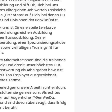
ützt. Ein:e Pat:in begleitet Dich von
bildung und hilft Dir, Dich bei uns
em alltäglichen Job warten zahlreiche
se „First Steps“ auf Dich, bei denen Du
e und Divisionen der Bank knüpfst.
i uns ist Dir eine steile Lernkurve
bwechslungsreichen Ausbildung
er Basisausbildung, Deiner
sberatung, einer Spezialisierungsphase
owie vielfältigen Trainings fit für
ns.
e Mitarbeiter:innen sind die treibende
folg und damit unser höchstes Gut.
rantwortung als Arbeitgeber bewusst
 als Top Employer ausgezeichnet.
seres Teams.
erledigen unsere Arbeit nicht einfach,
stalten sie gemeinsam. Als echtes
ir auf Augenhöhe #GernPerDu,
und sind davon überzeugt, dass Erfolg
t beruht.