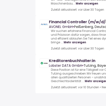
Maschinenbau...
Mehr anzeigen
Zuletzt aktualisiert: vor über 30 Tagen
Financial Controller (m/w/d/
AVONEL GmbH
•
Peißenberg, Deuts
Wir suchen erfahrene Financial Contro
und Präzision dafür sorgen, dass finan
und effizient ablaufen.Sei Teil eine
bringe ...
Mehr anzeigen
Zuletzt aktualisiert: vor über 30 Tagen
Kreditorenbuchhalter:in
Lobster DATA GmbH
•
Tutzing, Baye
Diese Position ist für eine Tätigkeit vo
Tutzing ausgeschrieben.Wir freuen u
allen qualifizierten Personen – unabh
Geschlechtsidentität ...
Mehr anzeige
Zuletzt aktualisiert: vor 10 Stunden
•
Ne