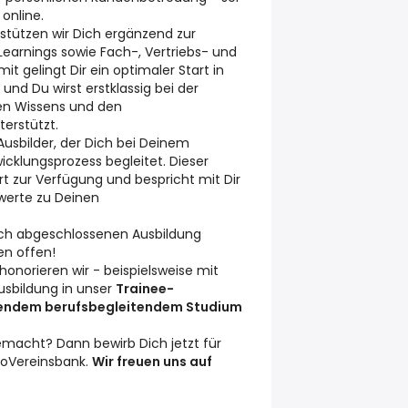
 online.
rstützen wir Dich ergänzend zur
Learnings sowie Fach-, Vertriebs- und
mit gelingt Dir ein optimaler Start in
 und Du wirst erstklassig bei der
hen Wissens und den
erstützt.
 Ausbilder, der Dich bei Deinem
wicklungsprozess begleitet. Dieser
Art zur Verfügung und bespricht mit Dir
werte zu Deinen
ich abgeschlossenen Ausbildung
en offen!
onorieren wir - beispielsweise mit
usbildung in unser
Trainee-
endem berufsbegleitendem Studium
emacht? Dann bewirb Dich jetzt für
poVereinsbank.
Wir freuen uns auf