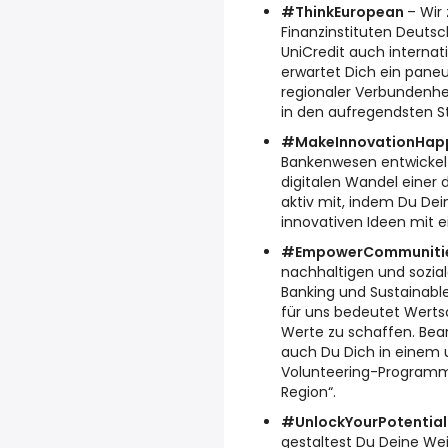
#ThinkEuropean
– Wir
Finanzinstituten Deutsch
UniCredit auch internati
erwartet Dich ein pan
regionaler Verbundenhe
in den aufregendsten S
#MakeInnovationHap
Bankenwesen entwickelt 
digitalen Wandel einer
aktiv mit, indem Du Dei
innovativen Ideen mit ei
#EmpowerCommunitie
nachhaltigen und sozial
Banking und Sustainable
für uns bedeutet Wertsc
Werte zu schaffen. Bea
auch Du Dich in einem 
Volunteering-Programm 
Region“.
#UnlockYourPotential
gestaltest Du Deine We