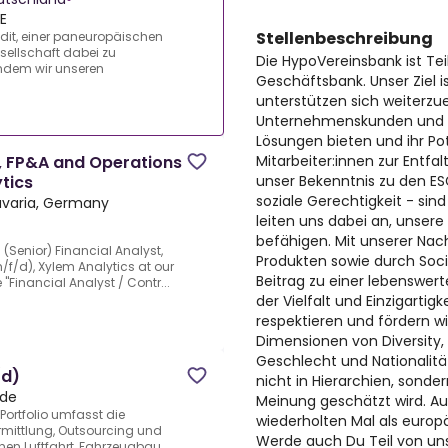
E
Stellenbeschreibung
edit, einer paneuropäischen
esellschaft dabei zu
Die HypoVereinsbank ist Tei
indem wir unseren
Geschäftsbank. Unser Ziel is
unterstützen sich weiterzu
Unternehmenskunden und Pr
Lösungen bieten und ihr Po
Mitarbeiter:innen zur Entfal
r, FP&A and Operations
unser Bekenntnis zu den E
tics
soziale Gerechtigkeit - sin
avaria, Germany
leiten uns dabei an, unsere
befähigen. Mit unserer Nach
(Senior) Financial Analyst,
Produkten sowie durch Soci
f/d), Xylem Analytics at our
Beitrag zu einer lebenswert
 "Financial Analyst / Contr...
der Vielfalt und Einzigartig
respektieren und fördern wi
Dimensionen von Diversity, 
Geschlecht und Nationalität
/d)
nicht in Hierarchien, sonde
 de
Meinung geschätzt wird. A
Portfolio umfasst die
wiederholten Mal als europ
rmittlung, Outsourcing und
Werde auch Du Teil von uns
en Luftfahrt, Fahrzeugbau,