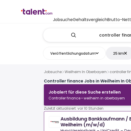
Jobsuche
Gehaltsvergleich
Brutto-Net
Veröffentlichungsdatum
25 km
Jobsuche
Weilheim In Oberbayern
controller f
Controller finance Jobs in Weilheim In 
Jobalert für diese Suche erstellen
Controller finance • weilheim in oberbayern
Zuletzt aktualisiert: vor 10 Stunden
Ausbildung Bankkaufmann / 
Weilheim (m/w/d)
HypoVereinsbank – UniCredit – De