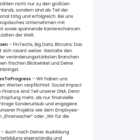
 zählen nicht nur zu den größten
lands, sondern sind als Teil der
onal tätig und erfolgreich. Bei uns
europäisches Unternehmen mit
it sowie spannende Karrierechancen
tädten der Welt.
pen
– FinTechs, Big Data, Bitcoins: Das
sich rasant weiter. Gestalte den
 der veränderungsstärksten Branchen
nen frischen Blickwinkel und Deine
nbringst.
sToProgress
– Wir haben uns
en Werten verpflichtet: Social Impact
 Finance sind Teil unserer DNA. Denn
höpfung mehr, als nur finanzielle
ntrage Sonderurlaub und engagiere
unserer Projekte wie dem Employee-
„Ehrensache!“ oder „Wir für die
– Auch nach Deiner Ausbildung
iterbildung eigenständig und