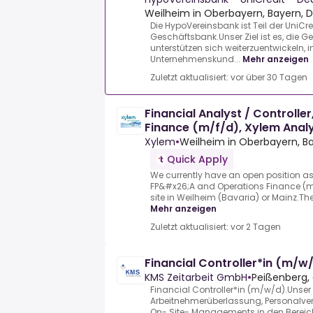
Weilheim in Oberbayern, Bayern, D
Die HypoVereinsbank ist Teil der UniCr
Geschäftsbank.Unser Ziel ist es, die G
unterstützen sich weiterzuentwickeln, 
Unternehmenskund...
Mehr anzeigen
Zuletzt aktualisiert: vor über 30 Tagen
Financial Analyst / Controlle
Finance (m/f/d), Xylem Analy
Xylem
•
Weilheim in Oberbayern, B
Quick Apply
We currently have an open position as 
FP&#x26;A and Operations Finance (m/
site in Weilheim (Bavaria) or Mainz.The
Mehr anzeigen
Zuletzt aktualisiert: vor 2 Tagen
Financial Controller*in (m/w
KMS Zeitarbeit GmbH
•
Peißenberg,
Financial Controller*in (m/w/d).Unser 
Arbeitnehmerüberlassung, Personalve
On-.Site- Managements in den Bereich