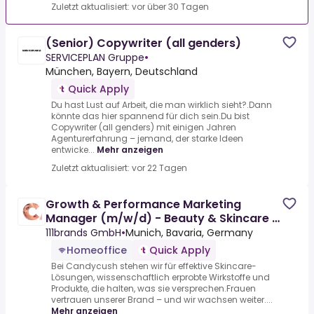
Zuletzt aktualisiert: vor über 30 Tagen
(Senior) Copywriter (all genders)
SERVICEPLAN Gruppe
•
München, Bayern, Deutschland
Quick Apply
Du hast Lust auf Arbeit, die man wirklich sieht?.Dann
könnte das hier spannend für dich sein.Du bist
Copywriter (all genders) mit einigen Jahren
Agenturerfahrung – jemand, der starke Ideen
entwicke...
Mehr anzeigen
Zuletzt aktualisiert: vor 22 Tagen
Growth & Performance Marketing
Manager (m/w/d) - Beauty & Skincare |
remote 15-20h/Woche
111brands GmbH
•
Munich, Bavaria, Germany
Homeoffice
Quick Apply
Bei Candycush stehen wir für effektive Skincare-
Lösungen, wissenschaftlich erprobte Wirkstoffe und
Produkte, die halten, was sie versprechen.Frauen
vertrauen unserer Brand – und wir wachsen weiter....
Mehr anzeigen