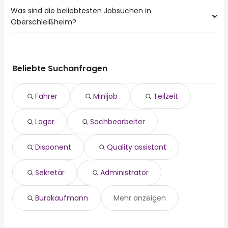
München
Was sind die beliebtesten Jobsuchen in
10 Städte in der Nähe von Oberschleißheim mit den
Dachau
Oberschleißheim?
meisten Jobangeboten:
Karlsfeld
München
Ismaning
Die 10 beliebtesten Jobsuchen in Oberschleißheim sind:
Dachau
Kirchheim B. München
fahrer
Germering
Unterföhring
minijob
Unterschleißheim
Beliebte Suchanfragen
Aschheim
teilzeit
Olching
lager
Karlsfeld
Fahrer
Minijob
Teilzeit
sachbearbeiter
Ismaning
disponent
Kirchheim B. München
Lager
Sachbearbeiter
quality assistant
Hallbergmoos
sekretär
Unterföhring
administrator
Disponent
Quality assistant
bürokaufmann
Sekretär
Administrator
Bürokaufmann
Mehr anzeigen