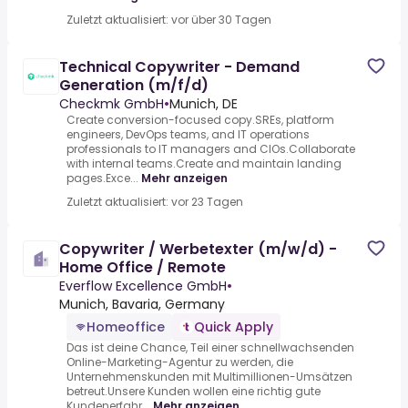
Zuletzt aktualisiert: vor über 30 Tagen
Technical Copywriter - Demand
Generation (m/f/d)
Checkmk GmbH
•
Munich, DE
Create conversion-focused copy.SREs, platform
engineers, DevOps teams, and IT operations
professionals to IT managers and CIOs.Collaborate
with internal teams.Create and maintain landing
pages.Exce...
Mehr anzeigen
Zuletzt aktualisiert: vor 23 Tagen
Copywriter / Werbetexter (m/w/d) -
Home Office / Remote
Everflow Excellence GmbH
•
Munich, Bavaria, Germany
Homeoffice
Quick Apply
Das ist deine Chance, Teil einer schnellwachsenden
Online-Marketing-Agentur zu werden, die
Unternehmenskunden mit Multimillionen-Umsätzen
betreut.Unsere Kunden wollen eine richtig gute
Kundenerfahr...
Mehr anzeigen