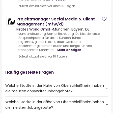
Zuletzt aktualisiert: vor über 30 Tagen
Projektmanager Social Media & Client
Management (m/w/d)
Pirates World GmbH
•
München, Bayern, DE
Kundensteuerung &amp; Betreuung:.Du bist der erste
Ansprechpartner für deine Kunden, führst
regelmäßig Jour Fixes, Status-Calls und
Abstimmungstermine durch und sorgst für eine
transparente Kommuni...
Mehr anzeigen
Zuletzt aktualisiert: vor 10 Tagen
Häufig gestellte Fragen
Welche Städte in der Nähe von Oberschleißheim haben
die meisten copywriter Jobangebote?
Welche Städte in der Nähe von Oberschleißheim haben
Städte in der Nähe von Oberschleißheim mit den meisten
die meisten Jobangebote?
copywriter Jobs: