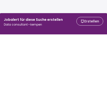
Jobalert für diese Suche erstellen
Erstellen
Data consultant • kempen
Für Arbeitssuchende
Für Arbeitgeber
Jobs suchen