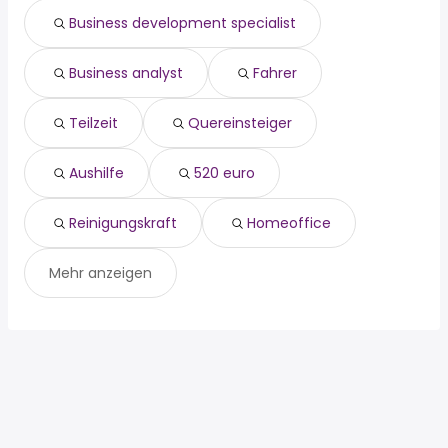
reinigungskraft
Ratingen
Business development specialist
homeoffice
Viersen
produktionshelfer
Meerbusch
berufskraftfahrer
Willich
Business analyst
Fahrer
lager
Teilzeit
Quereinsteiger
Aushilfe
520 euro
Reinigungskraft
Homeoffice
Mehr anzeigen