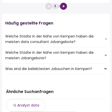
1
2
Häufig gestellte Fragen
Welche Städte in der Nähe von Kempen haben die
meisten data consultant Jobangebote?
Welche Städte in der Nähe von Kempen haben die
Städte in der Nähe von Kempen mit den meisten data
meisten Jobangebote?
consultant Jobs:
Düsseldorf
Was sind die beliebtesten Jobsuchen in Kempen?
10 Städte in der Nähe von Kempen mit den meisten
Krefeld
Jobangeboten:
Die 10 beliebtesten Jobsuchen in Kempen sind:
Düsseldorf
fahrer
Duisburg
teilzeit
Mönchengladbach
Ähnliche Suchanfragen
quereinsteiger
Krefeld
aushilfe
Neuss
Analyst data
520 euro
Moers