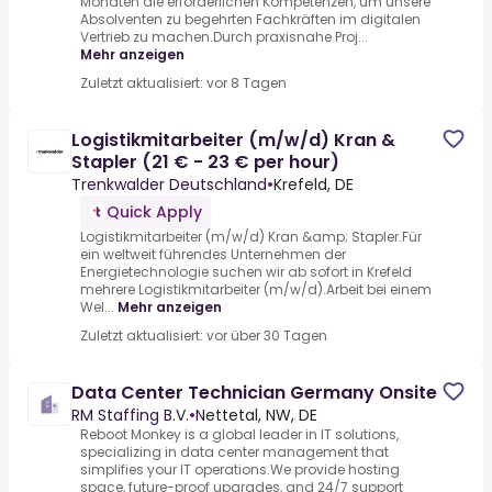
Monaten die erforderlichen Kompetenzen, um unsere
Absolventen zu begehrten Fachkräften im digitalen
Vertrieb zu machen.Durch praxisnahe Proj...
Mehr anzeigen
Zuletzt aktualisiert: vor 8 Tagen
Logistikmitarbeiter (m/w/d) Kran &
Stapler (21 € - 23 € per hour)
Trenkwalder Deutschland
•
Krefeld, DE
Quick Apply
Logistikmitarbeiter (m/w/d) Kran &amp; Stapler.Für
ein weltweit führendes Unternehmen der
Energietechnologie suchen wir ab sofort in Krefeld
mehrere Logistikmitarbeiter (m/w/d).Arbeit bei einem
Wel...
Mehr anzeigen
Zuletzt aktualisiert: vor über 30 Tagen
Data Center Technician Germany Onsite
RM Staffing B.V.
•
Nettetal, NW, DE
Reboot Monkey is a global leader in IT solutions,
specializing in data center management that
simplifies your IT operations.We provide hosting
space, future-proof upgrades, and 24/7 support