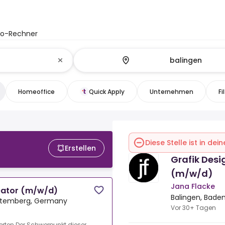
to-Rechner
Homeoffice
Quick Apply
Unternehmen
Fi
Diese Stelle ist in de
Erstellen
Grafik Desi
(m/w/d)
Jana Flacke
eator (m/w/d)
Balingen, Bad
ttemberg, Germany
Vor 30+ Tagen
erten.Der Schwerpunkt dieser