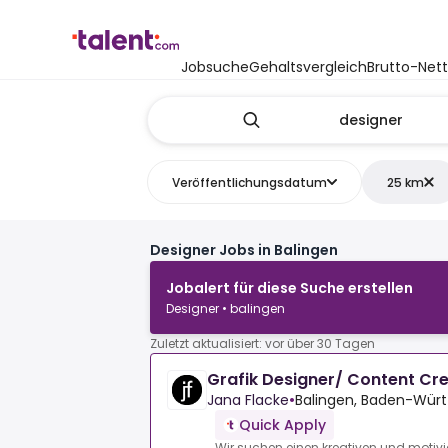
Jobsuche
Gehaltsvergleich
Brutto-Net
Veröffentlichungsdatum
25 km
Designer Jobs in Balingen
Jobalert für diese Suche erstellen
Designer • balingen
Zuletzt aktualisiert: vor über 30 Tagen
Grafik Designer/ Content Cr
Jana Flacke
•
Balingen, Baden-Wür
Quick Apply
Wir suchen einen kreativen und motivi