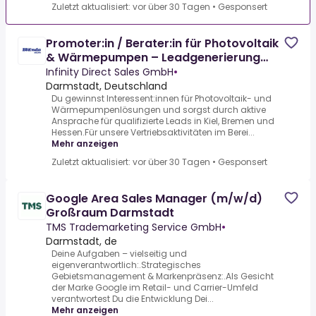
Zuletzt aktualisiert: vor über 30 Tagen
•
Gesponsert
Promoter:in / Berater:in für Photovoltaik
& Wärmepumpen – Leadgenerierung
und Interessentenansprache
Infinity Direct Sales GmbH
•
Darmstadt, Deutschland
Du gewinnst Interessent:innen für Photovoltaik- und
Wärmepumpenlösungen und sorgst durch aktive
Ansprache für qualifizierte Leads in Kiel, Bremen und
Hessen.Für unsere Vertriebsaktivitäten im Berei...
Mehr anzeigen
Zuletzt aktualisiert: vor über 30 Tagen
•
Gesponsert
Google Area Sales Manager (m/w/d)
Großraum Darmstadt
TMS Trademarketing Service GmbH
•
Darmstadt, de
Deine Aufgaben – vielseitig und
eigenverantwortlich:.Strategisches
Gebietsmanagement & Markenpräsenz:.Als Gesicht
der Marke Google im Retail- und Carrier-Umfeld
verantwortest Du die Entwicklung Dei...
Mehr anzeigen