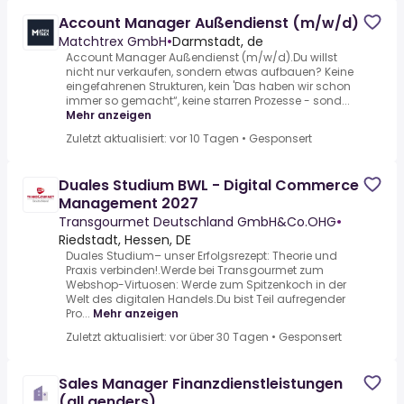
Account Manager Außendienst (m/w/d)
Matchtrex GmbH
•
Darmstadt, de
Account Manager Außendienst (m/w/d).Du willst
nicht nur verkaufen, sondern etwas aufbauen? Keine
eingefahrenen Strukturen, kein 'Das haben wir schon
immer so gemacht“, keine starren Prozesse - sond...
Mehr anzeigen
Zuletzt aktualisiert: vor 10 Tagen
•
Gesponsert
Duales Studium BWL - Digital Commerce
Management 2027
Transgourmet Deutschland GmbH&Co.OHG
•
Riedstadt, Hessen, DE
Duales Studium– unser Erfolgsrezept: Theorie und
Praxis verbinden!.Werde bei Transgourmet zum
Webshop-Virtuosen: Werde zum Spitzenkoch in der
Welt des digitalen Handels.Du bist Teil aufregender
Pro...
Mehr anzeigen
Zuletzt aktualisiert: vor über 30 Tagen
•
Gesponsert
Sales Manager Finanzdienstleistungen
(all genders)