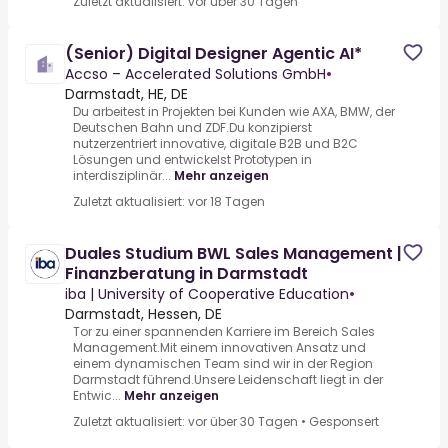
Zuletzt aktualisiert: vor über 30 Tagen
(Senior) Digital Designer Agentic AI*
Accso – Accelerated Solutions GmbH
•
Darmstadt, HE, DE
Du arbeitest in Projekten bei Kunden wie AXA, BMW, der
Deutschen Bahn und ZDF.Du konzipierst
nutzerzentriert innovative, digitale B2B und B2C
Lösungen und entwickelst Prototypen in
interdisziplinär...
Mehr anzeigen
Zuletzt aktualisiert: vor 18 Tagen
Duales Studium BWL Sales Management |
Finanzberatung in Darmstadt
iba | University of Cooperative Education
•
Darmstadt, Hessen, DE
Tor zu einer spannenden Karriere im Bereich Sales
Management.Mit einem innovativen Ansatz und
einem dynamischen Team sind wir in der Region
Darmstadt führend.Unsere Leidenschaft liegt in der
Entwic...
Mehr anzeigen
Zuletzt aktualisiert: vor über 30 Tagen
•
Gesponsert