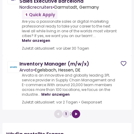
Sales Executive Barcelona
Nordicrecruiters
•
Darmstadt, Germany
Quick Apply
Are you a passionate sales or digital marketing
professional ready to take your career to the next
level all while living in one of the worlds most vibrant
cities? If yes, we want you on our team!....
Mehr anzeigen
Zuletzt aktualisiert: vor über 30 Tagen
Inventory Manager (m/w/x)
Arvato
•
Egelsbach, Hessen, DE
Arvato is an innovative and globally leading 3PL
service provider in Supply Chain Management and
E-commerce.With around 20,000 team members
across more than 100 locations, we focus on the
industrie...
Mehr anzeigen
Zuletzt aktualisiert: vor 2 Tagen
•
Gesponsert
1
2