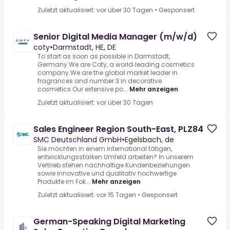
Zuletzt aktualisiert: vor über 30 Tagen
•
Gesponsert
Senior Digital Media Manager (m/w/d)
coty
•
Darmstadt, HE, DE
To start as soon as possible in Darmstadt,
Germany.We are Coty, a world‑leading cosmetics
company.We are the global market leader in
fragrances and number 3 in decorative
cosmetics.Our extensive po...
Mehr anzeigen
Zuletzt aktualisiert: vor über 30 Tagen
Sales Engineer Region South-East, PLZ84
SMC Deutschland GmbH
•
Egelsbach, de
Sie möchten in einem international tätigen,
entwicklungsstarken Umfeld arbeiten? In unserem
Vertrieb stehen nachhaltige Kundenbeziehungen
sowie innovative und qualitativ hochwertige
Produkte im Fok...
Mehr anzeigen
Zuletzt aktualisiert: vor 15 Tagen
•
Gesponsert
German-Speaking Digital Marketing