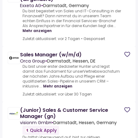
Exxeta AG
•
Darmstadt, Germany
Du bist begeistert von Sales und IT-Consulting in der
Finanzwelt? Dann nimmst du in unserem Team
echten Einfluss in der Financial Services-Branche!
Als Ansprechpartner:in für deine Kunden liegt die...
Mehr anzeigen
Zuletzt aktualisiert: vor 2 Tagen
•
Gesponsert
Sales Manager (w/m/d)
Orca Group
•
Darmstadt, Hessen, DE
Du bist unser erster dedizierter Hunter und legst
damit das Fundament für unserVertriebswachstum
der nächsten Jahre.Aufbau und Pflege einer
qualifizierten Sales-Pipeline in unserem CRM –
inklusive ...
Mehr anzeigen
Zuletzt aktualisiert: vor über 30 Tagen
(Junior) Sales & Customer Service
Manager (gn)
visionm GmbH
•
Darmstadt, Hessen, Germany
Quick Apply
Du trittst überzeugend auf, bist zur aktiven