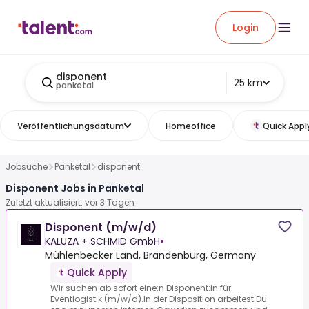
Login
disponent
25 km
panketal
Veröffentlichungsdatum
Homeoffice
Quick Appl
Jobsuche
Panketal
disponent
Disponent Jobs in Panketal
Zuletzt aktualisiert: vor 3 Tagen
Disponent (m/w/d)
KALUZA + SCHMID GmbH
•
Mühlenbecker Land, Brandenburg, Germany
Quick Apply
Wir suchen ab sofort eine:n Disponent:in für
Eventlogistik (m/w/d).In der Disposition arbeitest Du