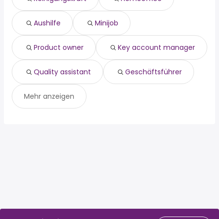
Wedemark
key account manager
Ronnenberg
quality assistant
Sehnde
Aushilfe
Minijob
geschäftsführer
Product owner
Key account manager
Quality assistant
Geschäftsführer
Mehr anzeigen