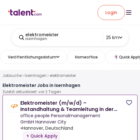
Login
elektromeister
25 km
isernhagen
Veröffentlichungsdatum
Homeoffice
Quick Appl
Jobsuche
Isernhagen
elektromeister
Elektromeister Jobs in Isernhagen
Zuletzt aktualisiert: vor 2 Tagen
Elektromeister (m/w/d) –
Instandhaltung & Teamleitung in der
Umweltindustrie
office people Personalmanagement
GmbH Hannover City
•
Hannover, Deutschland
Quick Apply