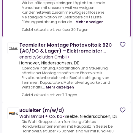
Wir bei office people bringen täglich tausende
Menschen mit unserem weit verzweigten
Kundennetzwerk zusammen.Abgeschlossene
Meisterqualifikation im Elektrobereich (z.Erste
Führungserfahrung oder de...
Mehr anzeigen
Zuletzt aktualisiert: vor über 30 Tagen
Teamleiter Montage Photovoltaik B2C
(AC/DC & Lager) – Elektromeister
(m/w/d)
enercitySolution GmbH
•
Hannover, Niedersachsen, DE
Operative Planung, Koordination und Steuerung
sämtlicher Montageeinsätze im Photovoltaik-
Privatkundenbereich unter Berücksichtigung von
Terminen, Kapazitäten, Materialverfügbarkeit und
Wirtschaftli...
Mehr anzeigen
Zuletzt aktualisiert: vor 7 Tagen
Bauleiter (m/w/d)
Wahl GmbH + Co. KG
•
Seelze, Niedersachsen, DE
Die Wahl Gruppe ist ein familiengeführtes
Handwerksunternehmen mit Hauptsitz in Seelze bei
Hannover.Seit über 75 Jahren sind wir mit rund 400