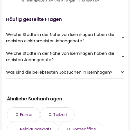
Zuletzt aktualisiert: vor 2 Tagen
•
Gesponsert
Häufig gestellte Fragen
Welche Städte in der Nähe von Isernhagen haben die
meisten elektromeister Jobangebote?
Welche Städte in der Nähe von Isernhagen haben die
Städte in der Nähe von Isernhagen mit den meisten
meisten Jobangebote?
elektromeister Jobs:
Hannover
Was sind die beliebtesten Jobsuchen in Isernhagen?
10 Städte in der Nähe von Isernhagen mit den meisten
Garbsen
Jobangeboten:
Langenhagen
Die 10 beliebtesten Jobsuchen in Isernhagen sind:
Hannover
fahrer
Celle
teilzeit
Garbsen
Ähnliche Suchanfragen
reinigungskraft
Langenhagen
homeoffice
Peine
Fahrer
Teilzeit
aushilfe
Lehrte
minijob
Seelze
Reinigungskraft
Homeoffice
product owner