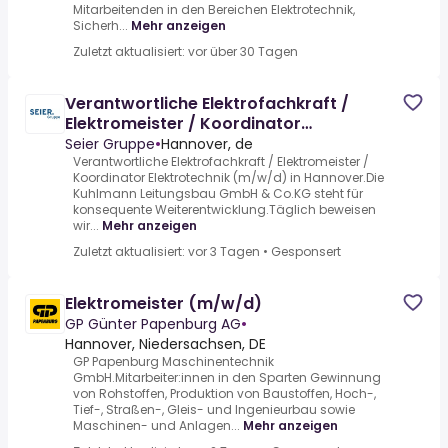
Mitarbeitenden in den Bereichen Elektrotechnik,
Sicherh...
Mehr anzeigen
Zuletzt aktualisiert: vor über 30 Tagen
Verantwortliche Elektrofachkraft /
Elektromeister / Koordinator
Elektrotechnik (m/w/d)
Seier Gruppe
•
Hannover, de
Verantwortliche Elektrofachkraft / Elektromeister /
Koordinator Elektrotechnik (m/w/d) in Hannover.Die
Kuhlmann Leitungsbau GmbH & Co.KG steht für
konsequente Weiterentwicklung.Täglich beweisen
wir...
Mehr anzeigen
Zuletzt aktualisiert: vor 3 Tagen
•
Gesponsert
Elektromeister (m/w/d)
GP Günter Papenburg AG
•
Hannover, Niedersachsen, DE
GP Papenburg Maschinentechnik
GmbH.Mitarbeiter:innen in den Sparten Gewinnung
von Rohstoffen, Produktion von Baustoffen, Hoch-,
Tief-, Straßen-, Gleis- und Ingenieurbau sowie
Maschinen- und Anlagen...
Mehr anzeigen