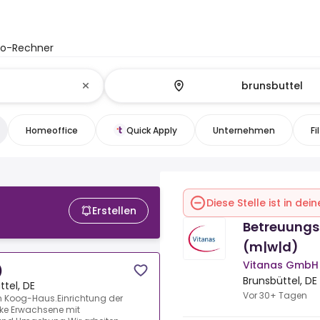
to-Rechner
Homeoffice
Quick Apply
Unternehmen
Fi
Diese Stelle ist in de
Erstellen
Betreuungs
(m|w|d)
Vitanas GmbH
)
Brunsbüttel, DE
ttel, DE
Vor 30+ Tagen
m Koog-Haus.Einrichtung der
nke Erwachsene mit