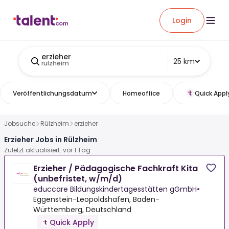
Login
erzieher
25 km
rulzheim
Veröffentlichungsdatum
Homeoffice
Quick Appl
Jobsuche
Rülzheim
erzieher
Erzieher Jobs in Rülzheim
Zuletzt aktualisiert: vor 1 Tag
Erzieher / Pädagogische Fachkraft Kita
(unbefristet, w/m/d)
educcare Bildungskindertagesstätten gGmbH
•
Eggenstein-Leopoldshafen, Baden-
Württemberg, Deutschland
Quick Apply