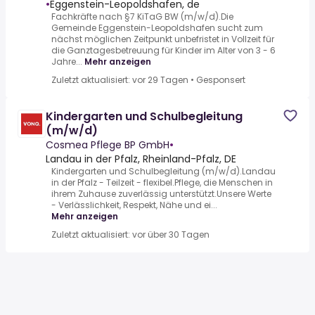
•
Eggenstein-Leopoldshafen, de
Fachkräfte nach §7 KiTaG BW (m/w/d).Die
Gemeinde Eggenstein-Leopoldshafen sucht zum
nächst möglichen Zeitpunkt unbefristet in Vollzeit für
die Ganztagesbetreuung für Kinder im Alter von 3 - 6
Jahre...
Mehr anzeigen
Zuletzt aktualisiert: vor 29 Tagen
•
Gesponsert
Kindergarten und Schulbegleitung
(m/w/d)
Cosmea Pflege BP GmbH
•
Landau in der Pfalz, Rheinland-Pfalz, DE
Kindergarten und Schulbegleitung (m/w/d).Landau
in der Pfalz - Teilzeit - flexibel.Pflege, die Menschen in
ihrem Zuhause zuverlässig unterstützt.Unsere Werte
- Verlässlichkeit, Respekt, Nähe und ei...
Mehr anzeigen
Zuletzt aktualisiert: vor über 30 Tagen