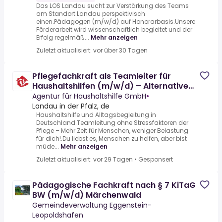
Das LOS Landau sucht zur Verstärkung des Teams
am Standort Landau perspektivisch
einen.Pädagogen (m/w/d) auf Honorarbasis.Unsere
Förderarbeit wird wissenschaftlich begleitet und der
Erfolg regelmäß...
Mehr anzeigen
Zuletzt aktualisiert: vor über 30 Tagen
Pflegefachkraft als Teamleiter für
Haushaltshilfen (m/w/d) – Alternative
zur Pflege
Agentur für Haushaltshilfe GmbH
•
Landau in der Pfalz, de
Haushaltshilfe und Alltagsbegleitung in
Deutschland.Teamleitung ohne Stressfaktoren der
Pflege – Mehr Zeit für Menschen, weniger Belastung
für dich!.Du liebst es, Menschen zu helfen, aber bist
müde...
Mehr anzeigen
Zuletzt aktualisiert: vor 29 Tagen
•
Gesponsert
Pädagogische Fachkraft nach § 7 KiTaG
BW (m/w/d) Märchenwald
Gemeindeverwaltung Eggenstein-
Leopoldshafen