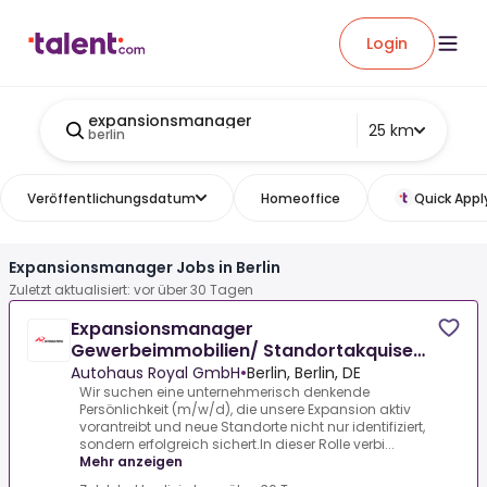
Login
expansionsmanager
25 km
berlin
Veröffentlichungsdatum
Homeoffice
Quick Appl
Expansionsmanager Jobs in Berlin
Zuletzt aktualisiert: vor über 30 Tagen
Expansionsmanager
Gewerbeimmobilien/ Standortakquise
(m/w/d)
Autohaus Royal GmbH
•
Berlin, Berlin, DE
Wir suchen eine unternehmerisch denkende
Persönlichkeit (m/w/d), die unsere Expansion aktiv
vorantreibt und neue Standorte nicht nur identifiziert,
sondern erfolgreich sichert.In dieser Rolle verbi...
Mehr anzeigen