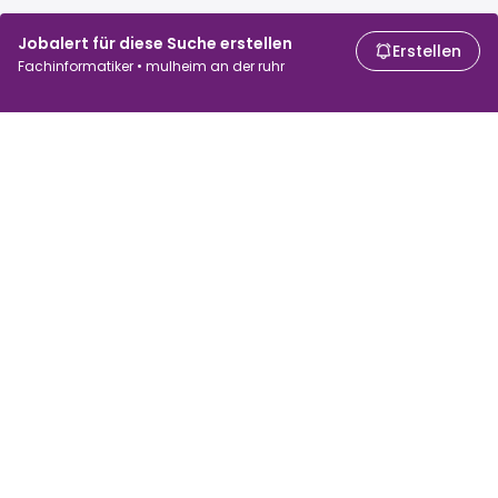
Jobalert für diese Suche erstellen
Erstellen
Fachinformatiker • mulheim an der ruhr
Für Arbeitssuchende
Für Arbeitgeber
Jobs suchen
Gehaltsvergleich
Jobs durchsuchen
Unternehmen