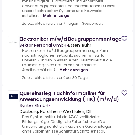
mit uns digital.Du optimierst und entwickelst
anwendungsgerechter Bedienoberflächen.Du wirst
unsere technischen Systeme und Netzwerke
installiere...
Mehr anzeigen
Zuletzt aktualisiert: vor 7 Tagen
•
Gesponsert
Elektroniker m/w/d Baugruppenmontage
Sektor Personal GmbH
•
Essen, Ruhr
Elektroniker m/w/d Baugruppenmontage .Zum
nächstmöglichen Zeitpunkt suchen wir zur für
unseren Kunden in essen einen Elektroniker für die
Endmontage von Bauteilen.Unbefristetes
Arbeitsverhältnis.A...
Mehr anzeigen
Zuletzt aktualisiert: vor über 30 Tagen
Quereinstieg: Fachinformatiker für
Anwendungsentwicklung (IHK) (m/w/d)
Syntex GmbH
•
Duisburg, Nordrhein-Westfalen, DE
Das Syntax Institut ist ein AZAV-zertifizierter
Bildungsträger für digitale Zukunftsberufe.Die
Umschulung richtet sich auch an Quereinsteiger
ohne Vorkenntnisse.Schritt für Schritt lernst du,