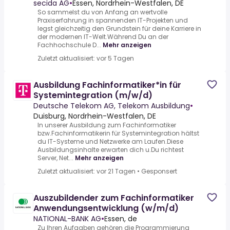
2027
secida AG
•
Essen, Nordrhein-Westfalen, DE
So sammelst du von Anfang an wertvolle
Praxiserfahrung in spannenden IT-Projekten und
legst gleichzeitig den Grundstein für deine Karriere in
der modernen IT-Welt.Während Du an der
Fachhochschule D...
Mehr anzeigen
Zuletzt aktualisiert: vor 5 Tagen
Ausbildung Fachinformatiker*in für
Systemintegration (m/w/d)
Deutsche Telekom AG, Telekom Ausbildung
•
Duisburg, Nordrhein-Westfalen, DE
In unserer Ausbildung zum Fachinformatiker
bzw.Fachinformatikerin für Systemintegration hältst
du IT-Systeme und Netzwerke am Laufen.Diese
Ausbildungsinhalte erwarten dich u.Du richtest
Server, Net...
Mehr anzeigen
Zuletzt aktualisiert: vor 21 Tagen
•
Gesponsert
Auszubildender zum Fachinformatiker
Anwendungsentwicklung (w/m/d)
NATIONAL-BANK AG
•
Essen, de
Zu Ihren Aufgaben gehören die Programmierung