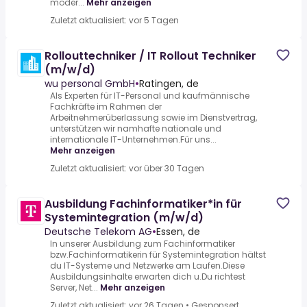
moder...
Mehr anzeigen
Zuletzt aktualisiert: vor 5 Tagen
Rollouttechniker / IT Rollout Techniker
(m/w/d)
wu personal GmbH
•
Ratingen, de
Als Experten für IT-Personal und kaufmännische
Fachkräfte im Rahmen der
Arbeitnehmerüberlassung sowie im Dienstvertrag,
unterstützen wir namhafte nationale und
internationale IT-Unternehmen.Für uns...
Mehr anzeigen
Zuletzt aktualisiert: vor über 30 Tagen
Ausbildung Fachinformatiker*in für
Systemintegration (m/w/d)
Deutsche Telekom AG
•
Essen, de
In unserer Ausbildung zum Fachinformatiker
bzw.Fachinformatikerin für Systemintegration hältst
du IT-Systeme und Netzwerke am Laufen.Diese
Ausbildungsinhalte erwarten dich u.Du richtest
Server, Net...
Mehr anzeigen
Zuletzt aktualisiert: vor 26 Tagen
•
Gesponsert