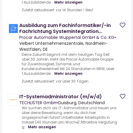
1.Auszubildende...
Mehr anzeigen
Zuletzt aktualisiert: vor 14 Stunden
•
Neu!
Ausbildung zum Fachinformatiker/-in
Fachrichtung Systemintegration
(m/w/d) 2026
Procar Automobile Wuppertal GmbH & Co. KG
•
Velbert Unternehmenszentrale, Nordrhein-
Westfalen, DE
Deine Zukunft beginnt mit dem heutigen Tag.Seit
über 30 Jahren steht die Procar Automobile Gruppe
für Zuverlässigkeit, Dynamik und
Kundenzufriedenheit.Mit 24 Standorten in NRW, über
1.Auszubildende...
Mehr anzeigen
Zuletzt aktualisiert: vor über 30 Tagen
IT-Systemadministrator (m/w/d)
TECHLISTER GmbH
•
Duisburg, Deutschland
Wir suchen dich als IT-Administrator und freuen uns
über deine Bewerbung, wenn du dich hier
angesprochen fühlst!.Unbefristeter Arbeitsplatz in
Vollzeit (40 Stunden pro Woche).Attraktive Vergütung
g...
Mehr anzeigen