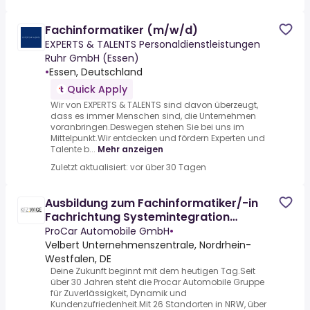
Fachinformatiker (m/w/d)
EXPERTS & TALENTS Personaldienstleistungen
Ruhr GmbH (Essen)
•
Essen, Deutschland
Quick Apply
Wir von EXPERTS & TALENTS sind davon überzeugt,
dass es immer Menschen sind, die Unternehmen
voranbringen.Deswegen stehen Sie bei uns im
Mittelpunkt.Wir entdecken und fördern Experten und
Talente b...
Mehr anzeigen
Zuletzt aktualisiert: vor über 30 Tagen
Ausbildung zum Fachinformatiker/-in
Fachrichtung Systemintegration
(m/w/d) 2027
ProCar Automobile GmbH
•
Velbert Unternehmenszentrale, Nordrhein-
Westfalen, DE
Deine Zukunft beginnt mit dem heutigen Tag.Seit
über 30 Jahren steht die Procar Automobile Gruppe
für Zuverlässigkeit, Dynamik und
Kundenzufriedenheit.Mit 26 Standorten in NRW, über