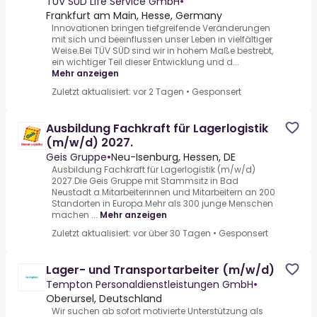
Arbeitssicherheit)
TÜV SÜD Life Service GmbH
•
Frankfurt am Main, Hesse, Germany
Innovationen bringen tiefgreifende Veränderungen
mit sich und beeinflussen unser Leben in vielfältiger
Weise.Bei TÜV SÜD sind wir in hohem Maße bestrebt,
ein wichtiger Teil dieser Entwicklung und d...
Mehr anzeigen
Zuletzt aktualisiert: vor 2 Tagen
•
Gesponsert
Ausbildung Fachkraft für Lagerlogistik
(m/w/d) 2027.
Geis Gruppe
•
Neu-Isenburg, Hessen, DE
Ausbildung Fachkraft für Lagerlogistik (m/w/d)
2027.Die Geis Gruppe mit Stammsitz in Bad
Neustadt a.Mitarbeiterinnen und Mitarbeitern an 200
Standorten in Europa.Mehr als 300 junge Menschen
machen ...
Mehr anzeigen
Zuletzt aktualisiert: vor über 30 Tagen
•
Gesponsert
Lager- und Transportarbeiter (m/w/d)
Tempton Personaldienstleistungen GmbH
•
Oberursel, Deutschland
Wir suchen ab sofort motivierte Unterstützung als