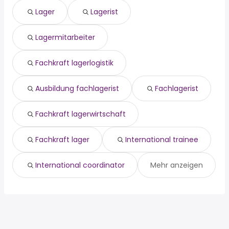
reinigungskraft
Rodgau
Lager
Lagerist
aushilfe
Dreieich
minijob
Hofheim Am Taunus
Lagermitarbeiter
minijobber
Maintal
wochenende
Neu Isenburg
verkäufer
Langen
Fachkraft lagerlogistik
homeoffice
Ausbildung fachlagerist
Fachlagerist
Fachkraft lagerwirtschaft
Fachkraft lager
International trainee
International coordinator
Mehr anzeigen