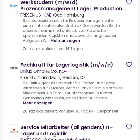
Werkstudent (m/w/d)
Prozessmanagement Lager, Produktion
& Instandhaltung
FRESENIUS_KABI
•
Bad Homburg
Sie interessieren sich für Prozessmanagement in
einem internationalen Umfeld? Dann werden Sie Teil
unseres Teams und unterstützen Sie uns bei
spannenden Projekten und abwechslungsreichen
Aufgaben.W...
Mehr anzeigen
Zuletzt aktualisiert: vor 14 Tagen
Fachkraft für Lagerlogistik (m/w/d)
Brillux GmbH&Co. KG
•
Frankfurt am Main, Hessen, DE
Bei Brillux geht es um mehr als Farben und Lacke–
wir stehen für Qualität, Verlässlichkeit und ein starkes
Miteinander.Als Familienunternehmen in fünfter
Generation wissen wir, dass Erfolg nur geme...
Mehr anzeigen
Zuletzt aktualisiert: vor über 30 Tagen
•
Gesponsert
Service Mitarbeiter (all genders) IT-
Lager und Logistik