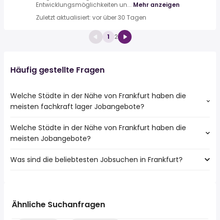
Entwicklungsmöglichkeiten un...
Mehr anzeigen
Zuletzt aktualisiert: vor über 30 Tagen
1
2
Häufig gestellte Fragen
Welche Städte in der Nähe von Frankfurt haben die
meisten fachkraft lager Jobangebote?
Welche Städte in der Nähe von Frankfurt haben die
Städte in der Nähe von Frankfurt mit den meisten
meisten Jobangebote?
fachkraft lager Jobs:
Offenbach
Was sind die beliebtesten Jobsuchen in Frankfurt?
10 Städte in der Nähe von Frankfurt mit den meisten
Jobangeboten:
Die 10 beliebtesten Jobsuchen in Frankfurt sind:
Offenbach
fahrer
Hanau
teilzeit
Bad Homburg V.d. Höhe
Ähnliche Suchanfragen
quereinsteiger
Oberursel (Taunus)