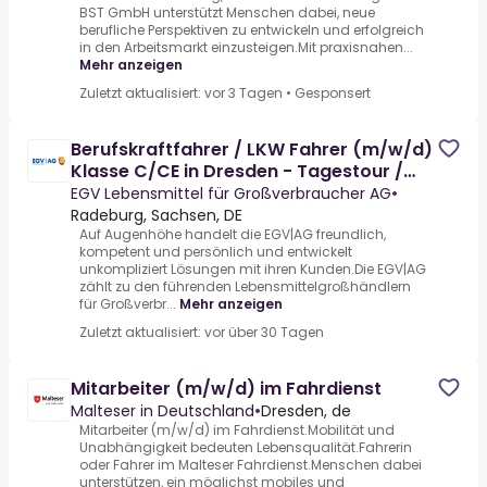
BST GmbH unterstützt Menschen dabei, neue
berufliche Perspektiven zu entwickeln und erfolgreich
in den Arbeitsmarkt einzusteigen.Mit praxisnahen...
Mehr anzeigen
Zuletzt aktualisiert: vor 3 Tagen
•
Gesponsert
Berufskraftfahrer / LKW Fahrer (m/w/d)
Klasse C/CE in Dresden - Tagestour /
Nahverkehr
EGV Lebensmittel für Großverbraucher AG
•
Radeburg, Sachsen, DE
Auf Augenhöhe handelt die EGV|AG freundlich,
kompetent und persönlich und entwickelt
unkompliziert Lösungen mit ihren Kunden.Die EGV|AG
zählt zu den führenden Lebensmittelgroßhändlern
für Großverbr...
Mehr anzeigen
Zuletzt aktualisiert: vor über 30 Tagen
Mitarbeiter (m/w/d) im Fahrdienst
Malteser in Deutschland
•
Dresden, de
Mitarbeiter (m/w/d) im Fahrdienst.Mobilität und
Unabhängigkeit bedeuten Lebensqualität.Fahrerin
oder Fahrer im Malteser Fahrdienst.Menschen dabei
unterstützen, ein möglichst mobiles und