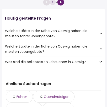
1
2
Häufig gestellte Fragen
Welche Städte in der Nähe von Coswig haben die
meisten fahrer Jobangebote?
Welche Städte in der Nähe von Coswig haben die
Städte in der Nähe von Coswig mit den meisten fahrer
meisten Jobangebote?
Jobs:
Dresden
Was sind die beliebtesten Jobsuchen in Coswig?
10 Städte in der Nähe von Coswig mit den meisten
Freiberg
Jobangeboten:
Pirna
Die 10 beliebtesten Jobsuchen in Coswig sind:
Dresden
Radebeul
fahrer
Freiberg
Riesa
quereinsteiger
Pirna
Ähnliche Suchanfragen
Meißen
homeoffice
Radebeul
Radeberg
520 euro
Riesa
Großenhain
Fahrer
Quereinsteiger
Öffentlicher dienst
Meißen
Wilsdruff
lager
Radeberg
Dippoldiswalde