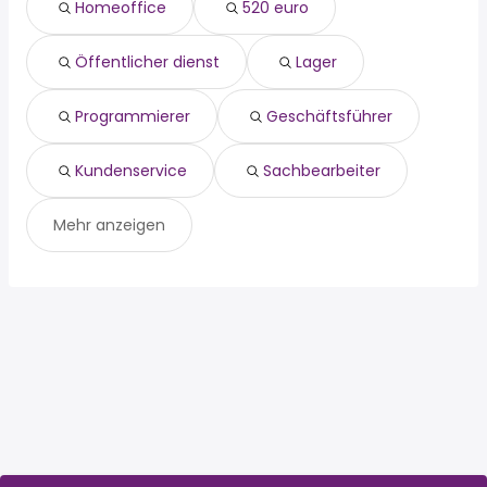
Homeoffice
520 euro
programmierer
Großenhain
geschäftsführer
Wilsdruff
kundenservice
Dippoldiswalde
Öffentlicher dienst
Lager
sachbearbeiter
Programmierer
Geschäftsführer
Kundenservice
Sachbearbeiter
Mehr anzeigen