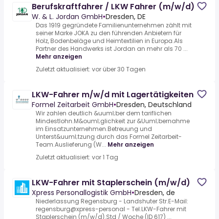
Berufskraftfahrer / LKW Fahrer (m/w/d)
W. & L. Jordan GmbH
•
Dresden, DE
Das 1919 gegründete Familienunternehmen zählt mit
seiner Marke JOKA zu den führenden Anbietern für
Holz, Bodenbeläge und Heimtextilien in Europa.Als
Partner des Handwerks ist Jordan an mehr als 70 ...
Mehr anzeigen
Zuletzt aktualisiert: vor über 30 Tagen
LKW-Fahrer m/w/d mit Lagertätigkeiten
Formel Zeitarbeit GmbH
•
Dresden, Deutschland
Wir zahlen deutlich &uuml;ber dem tariflichen
Mindestlohn.M&ouml;glichkeit zur &Uuml;bernahme
im Einsatzunternehmen.Betreuung und
Unterst&uuml;tzung durch das Formel Zeitarbeit-
Team.Auslieferung (W...
Mehr anzeigen
Zuletzt aktualisiert: vor 1 Tag
LKW-Fahrer mit Staplerschein (m/w/d)
Xpress Personallogistik GmbH
•
Dresden, de
Niederlassung Regensburg - Landshuter Str.E-Mail:
regensburg@xpress-personal - Tel.LKW-Fahrer mit
Staplerschein (m/w/d).Std / Woche (ID 617) ...