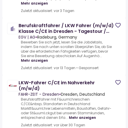
Mehr anzeigen
Zuletzt aktualisiert: vor 3 Tagen
Berufskraftfahrer / LKW Fahrer (m/w/d)
Klasse C/CE in Dresden - Tagestour /
Nahverkehr
EGV | AG
•
Radeburg, Germany
Bewerben Sie sich jetzt, lesen Sie die Jobdetails,
indem Sie nach unten scrollen Überprüfen Sie, ob Sie
über die erforderlichen Fähigkeiten verfügen, bevor
Sie eine Bewerbung abschicken.Auf Augenhö...
Mehr anzeigen
Zuletzt aktualisiert: vor 13 Tagen
•
Gesponsert
LKW-Fahrer C/CE im Nahverkehr
(m/w/d)
FAHR-ZEIT - Dresden
•
Dresden, Deutschland
Berufskraftfahrer mit F&uuml;hrerschein
C/CE&nbsp;.Standorten in Deutschland
Marktf&uuml;hrer.Lebensmitteln, Baustoffen, Gefahr-
oder St&uuml;ckgut bei unseren Stammkunden,
entsprechend deinen Erfa...
Mehr anzeigen
Zuletzt aktualisiert: vor über 30 Tagen