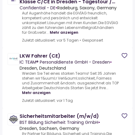
Klasse C/CE in Dresden - Tagestour /
Nahverkehr
Confidential - DE
•
Radeburg, Saxony, Germany
Auf Augenhöhe handelt die EGV|AG freundlich,
kompetent und persönlich und entwickelt
unkompliziert Lösungen mit ihren Kunden.Die EGV|AG
zählt zu den führenden Lebensmittelgroßhändlern
für Großverbr...
Mehr anzeigen
Zuletzt aktualisiert: vor 5 Tagen
•
Gesponsert
LKW Fahrer (CE)
IC TEAM® Personaldienste GmbH - Dresden
•
Dresden, Deutschland
Werden Sie Teil eines starken Teams! Seit 35 Jahren
stehen wir f&uuml;r Verl&auml;sslichkeit, Fairness
und Zusammenhalt &ndash; ausgezeichnet als TOP
Arbeitgeber Deutschlands.Starten Sie jetzt Ihre...
Mehr anzeigen
Zuletzt aktualisiert: vor 1 Tag
Sicherheitsmitarbeiter (m/w/d)
BST Bildung Sicherheit Training GmbH
•
Dresden, Sachsen, Germany
Ihr Partner für Bildung, Sicherheit und Training.Die