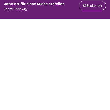
Jobalert für diese Suche erstellen
Erstellen
Fahrer • coswig
Für Arbeitssuchende
Für Arbeitgeber
Jobs suchen
Gehaltsvergleich
Jobs durchsuchen
Unternehmen
Brutto-Netto-Rechner