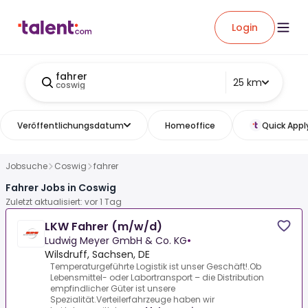
Login
fahrer
25 km
coswig
Veröffentlichungsdatum
Homeoffice
Quick Appl
Jobsuche
Coswig
fahrer
Fahrer Jobs in Coswig
Zuletzt aktualisiert: vor 1 Tag
LKW Fahrer (m/w/d)
Ludwig Meyer GmbH & Co. KG
•
Wilsdruff, Sachsen, DE
Temperaturgeführte Logistik ist unser Geschäft!.Ob
Lebensmittel- oder Labortransport – die Distribution
empfindlicher Güter ist unsere
Spezialität.Verteilerfahrzeuge haben wir