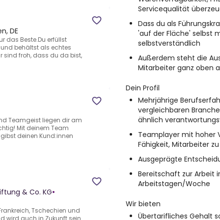
Servicequalität überzeu
Dass du als Führungskr
en, DE
'auf der Fläche' selbst m
r das Beste.Du erfüllst
selbstverständlich
nd behältst als echtes
 sind froh, dass du da bist,
Außerdem steht die Aus
Mitarbeiter ganz oben 
Dein Profil
Mehrjährige Berufserfah
vergleichbaren Branche
ähnlich verantwortungsv
nd Teamgeist liegen dir am
ichtig! Mit deinem Team
Teamplayer mit hoher 
 gibst deinen Kund:innen
Fähigkeit, Mitarbeiter z
Ausgeprägte Entscheidu
Bereitschaft zur Arbeit 
Arbeitstagen/Woche
iftung & Co. KG
•
Wir bieten
Frankreich, Tschechien und
Übertarifliches Gehalt
und wird auch in Zukunft sein