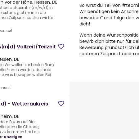
h vor der Höhe, Hessen, DE
So wirst du Teil von #teamli
üchenfachberater (m/w/d) in
Wir benötigen kein Anschrei
restarts gibt man in die
bewerben“ und folge den we
en Zeitpunkt suchen wir für
dich!
onsert
Wenn deine Wunschposition
bewirb dich bitte nur für d
|d) Vollzeit/Teilzeit
Bewerbung grundsätzlich ü
späteren Zeitpunkt über mög
essen, DE
in.Wir wollen zur besten Bank
eiter*innen werden, deshalb
 etwas bewegen wollen.Bei
nsert
w/d) - Wetteraukreis
heim, DE
dem Fokus auf Bio-
beitenden die Chance,
n zu kommen.Und als
r anzeigen