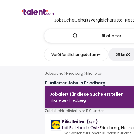
Jobsuche
Gehaltsvergleich
Brutto-Net
Veröffentlichungsdatum
25 km
Jobsuche
Friedberg
filialleiter
Filialleiter Jobs in Friedberg
Jobalert für diese Suche erstellen
Filialleiter • friedberg
Zuletzt aktualisiert: vor 11 Stunden
Filialleiter (gn)
Lidl Butzbach Ost
•
Friedberg, Hesse
Wir wollen für unsere Kunden nur das