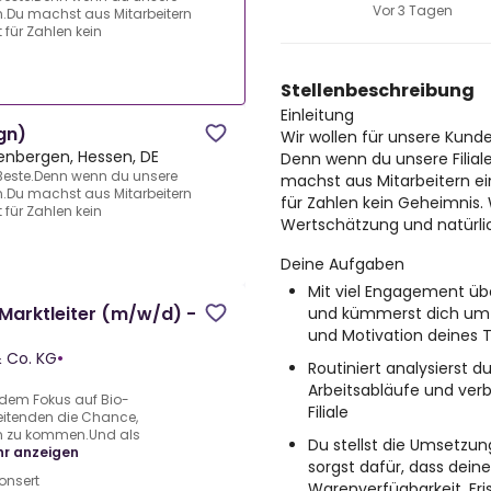
Vor 3 Tagen
hen.Du machst aus Mitarbeitern
für Zahlen kein
Stellenbeschreibung
Einleitung
(gn)
Wir wollen für unsere Kunde
enbergen, Hessen, DE
Denn wenn du unsere Filiale
 Beste.Denn wenn du unsere
machst aus Mitarbeitern e
hen.Du machst aus Mitarbeitern
für Zahlen kein Geheimnis. 
für Zahlen kein
Wertschätzung und natürli
Deine Aufgaben
Mit viel Engagement übe
 / Marktleiter (m/w/d) -
und kümmerst dich um d
und Motivation deines 
& Co. KG
•
Routiniert analysierst d
Arbeitsabläufe und verbe
dem Fokus auf Bio-
Filiale
beitenden die Chance,
n zu kommen.Und als
Du stellst die Umsetzun
r anzeigen
sorgst dafür, dass deine 
onsert
Warenverfügbarkeit, Fri