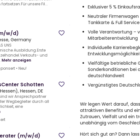
ortsetzen.Für unsere Fil...
Exklusiver 5 % Einkaufsra
Neutraler Firmenwagen a
Tankkarte & Full Service
Volle Verantwortung – 
 (m/w/d)
Mitarbeiterentwicklung
esse, Germany
WAS UNS
Individuelle Karrierebeg
ische Ausbildung.Erste
Entwicklungsmöglichkei
nzelhandel.Verkaufs- und
.
Mehr anzeigen
Vielfältige betrieblich
ponsert
•
Neu!
Sonderkonditionen bei 
deutschlandweit
gsCenter Schotten
Vergünstigtes Deutschl
(Hessen), Hessen, DE
sind wir Ansprechpartner
ler Wegbegleiter durch all
Wir legen Wert darauf, dass 
ichkeit, eine
attraktiven Benefits und ei
n
Zutrauen, Vielfalt und ein
ert
unabhängig vom Geschlech
Hört sich gut an? Dann lass
erater (m/w/d)