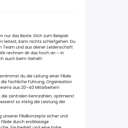
n nur das Beste. Dich zum Beispiel.
n leitest, kann nichts schiefgehen. Du
in Team und aus deiner Leidenschaft
Wir rechnen dir das hoch an ─ in
ch auch beim Gehalt!
rnimmst du die Leitung einer Filiale
ie fachliche Führung, Organisation
Teams aus 20–40 Mitarbeitern
u die zentralen Kennzahlen, optimierst
sserst so stetig die Leistung der
g unserer Filialkonzepte sicher und
Filiale durch erstklassige
sche, Sauberkeit und eine hohe