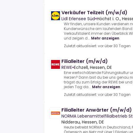
Verkäufer Teilzeit (m/w/d)
Lidl Erlensee Süd
•
Höchst i. O., Hess
Wir finden, unsere Kunden verdienen nu
Kundenwünsche am laufenden Band u
Verkaufstalent immer den Überblick.Wir
und zeigen d...
Mehr anzeigen
Zuletzt aktualisiert: vor über 30 Tagen
Filialleiter (m/w/d)
REWE
•
Echzell, Hessen, DE
Eine wertschätzende Führungskultur u
Herzen? Dann bist du bei uns genau r
trägst du zum Erfolg der REWE bei und
jeden Tag da...
Mehr anzeigen
Zuletzt aktualisiert: vor über 30 Tagen
Filialleiter Anwärter (m/w/d)
NORMA Lebensmittelfilialbetrieb St
Nidderau, Hessen, DE
Heute betreibt NORMA in Deutschland, 
Österreich ein Netz mit über 1.Filialen 