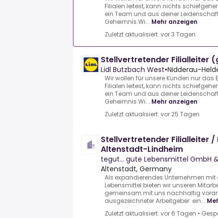
Filialen leitest, kann nichts schiefge
ein Team und aus deiner Leidenschaft 
Geheimnis.Wi...
Mehr anzeigen
Zuletzt aktualisiert: vor 3 Tagen
Stellvertretender Filialleiter 
Lidl Butzbach West
•
Nidderau-Held
Wir wollen für unsere Kunden nur das
Filialen leitest, kann nichts schiefge
ein Team und aus deiner Leidenschaft 
Geheimnis.Wi...
Mehr anzeigen
Zuletzt aktualisiert: vor 25 Tagen
Stellvertretender Filialleiter
Altenstadt-Lindheim
tegut... gute Lebensmittel GmbH 
Altenstadt, Germany
Als expandierendes Unternehmen mit 
Lebensmittel bieten wir unseren Mitar
gemeinsam mit uns nachhaltig vora
ausgezeichneter Arbeitgeber: ein...
Meh
Zuletzt aktualisiert: vor 6 Tagen
•
Gesp