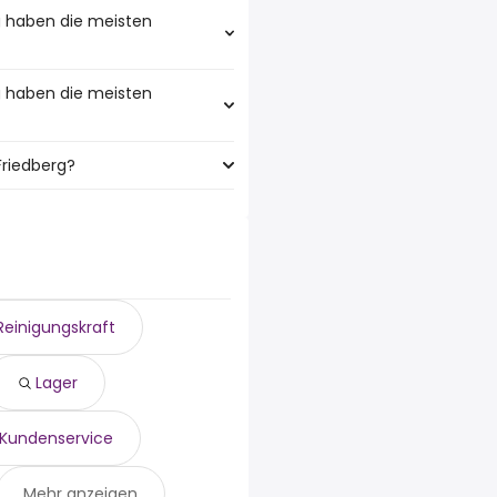
g haben die meisten
g haben die meisten
meisten filialleiter Jobs:
Friedberg?
t den meisten Jobangeboten:
g sind:
Reinigungskraft
Lager
Kundenservice
Mehr anzeigen