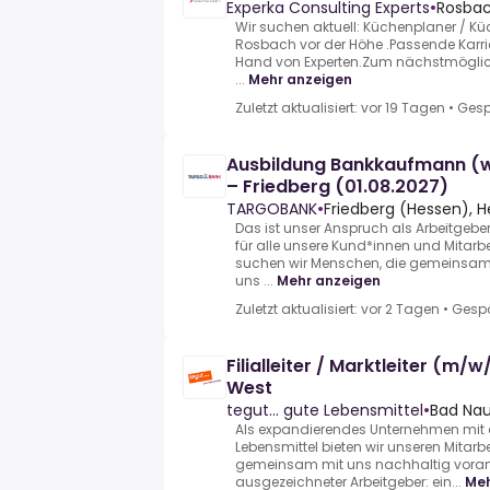
Experka Consulting Experts
•
Rosbac
Wir suchen aktuell: Küchenplaner / K
Rosbach vor der Höhe .Passende Karrie
Hand von Experten.Zum nächstmöglich
...
Mehr anzeigen
Zuletzt aktualisiert: vor 19 Tagen
•
Gesp
Ausbildung Bankkaufmann (w|m
– Friedberg (01.08.2027)
TARGOBANK
•
Friedberg (Hessen), H
Das ist unser Anspruch als Arbeitgeber
für alle unsere Kund*innen und Mitarb
suchen wir Menschen, die gemeinsam
uns ...
Mehr anzeigen
Zuletzt aktualisiert: vor 2 Tagen
•
Gespo
Filialleiter / Marktleiter (m/
West
tegut... gute Lebensmittel
•
Bad Nau
Als expandierendes Unternehmen mit 
Lebensmittel bieten wir unseren Mitar
gemeinsam mit uns nachhaltig vora
ausgezeichneter Arbeitgeber: ein...
Meh