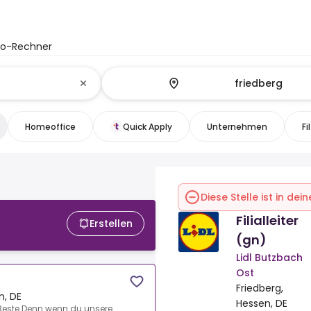
to-Rechner
Homeoffice
Quick Apply
Unternehmen
Fi
Diese Stelle ist in de
Filialleiter
Erstellen
(gn)
Lidl Butzbach
Ost
Friedberg,
n, DE
Hessen, DE
 Beste.Denn wenn du unsere