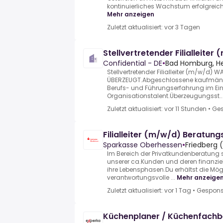
kontinuierliches Wachstum erfolgreich f
Mehr anzeigen
Zuletzt aktualisiert: vor 3 Tagen
Stellvertretender Filialleiter
Confidential - DE
•
Bad Homburg, H
Stellvertretender Filialleiter (m/w/d) 
ÜBERZEUGT.Abgeschlossene kaufmänn
Berufs- und Führungserfahrung im Ei
Organisationstalent.Überzeugungsst..
Zuletzt aktualisiert: vor 11 Stunden
•
Ges
Filialleiter (m/w/d) Beratun
Sparkasse Oberhessen
•
Friedberg 
Im Bereich der Privatkundenberatung 
unserer ca.Kunden und deren finanziel
ihre Lebensphasen.Du erhältst die Mögl
verantwortungsvolle ...
Mehr anzeige
Zuletzt aktualisiert: vor 1 Tag
•
Gespons
Küchenplaner / Küchenfachb