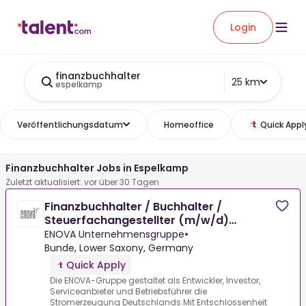
Login
finanzbuchhalter
25 km
espelkamp
Veröffentlichungsdatum
Homeoffice
Quick Appl
Finanzbuchhalter Jobs in Espelkamp
Zuletzt aktualisiert: vor über 30 Tagen
Finanzbuchhalter / Buchhalter /
Steuerfachangestellter (m/w/d)
Erneuerbare Energien / Windenergie
ENOVA Unternehmensgruppe
•
Bunde, Lower Saxony, Germany
Quick Apply
Die ENOVA-Gruppe gestaltet als Entwickler, Investor,
Serviceanbieter und Betriebsführer die
Stromerzeugung Deutschlands.Mit Entschlossenheit