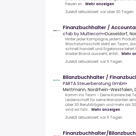
freuen wi...
Mehr anzeigen
Zuletzt aktualisiert: vor über 30 Tagen
Finanzbuchhalter / Account
cfab by Multiecom
•
Düsseldorf, No
Hinter jeder Kampagne, jedem Produk
Wachstumsschritt steht ein Team, da
schnell handelt und Ergebnisse liefe
starker Brand aussieht, entst...
Mehr a
Zuletzt aktualisiert: vor 5 Tagen
Bilanzbuchhalter / Finanzbu
PARTA Steuerberatung GmbH
•
Mettmann, Nordrhein-Westfalen, 
Komm ins Team – Deine Karriere bei.T
Leidenschaft für seine Mandanten eins
über 30 Berufsträgern und mehr als 3
sind wir führ...
Mehr anzeigen
Zuletzt aktualisiert: vor 5 Tagen
Finanzbuchhalter/Bilanzbuc