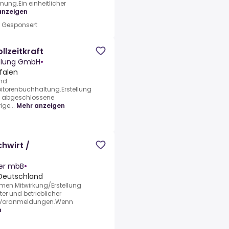
ung.Ein einheitlicher
anzeigen
•
Gesponsert
lzeitkraft
ttlung GmbH
•
falen
und
itorenbuchhaltung.Erstellung
ch abgeschlossene
ge...
Mehr anzeigen
hwirt /
ner mbB
•
Deutschland
men.Mitwirkung/Erstellung
er und betrieblicher
ST-Voranmeldungen.Wenn
n