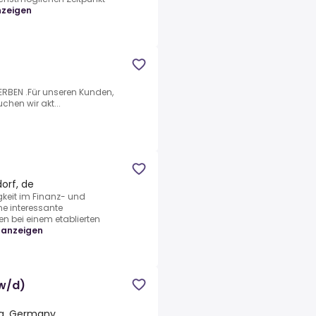
nzeigen
RBEN .Für unseren Kunden,
chen wir akt...
orf, de
keit im Finanz- und
e interessante
en bei einem etablierten
 anzeigen
/w/d)
ia, Germany