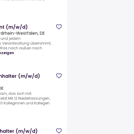
ant (m/w/d)
rdrhein-Westfalen, DE
t und jedem
s Verantwortung übernimmt,
rt.Was nach außen nach
nzeigen
chhalter (m/w/d)
DE
eam, das sich mit
etzt.Mit 12 Niederlassungen,
00 Kolleginnen und Kollegen
hhalter (m/w/d)