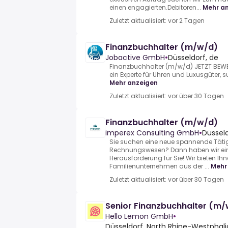
einen engagierten.Debitoren...
Mehr a
Zuletzt aktualisiert: vor 2 Tagen
Finanzbuchhalter (m/w/d)
Jobactive GmbH
•
Düsseldorf, de
Finanzbuchhalter (m/w/d) JETZT BEWE
ein Experte für Uhren und Luxusgüter, su
Mehr anzeigen
Zuletzt aktualisiert: vor über 30 Tagen
Finanzbuchhalter (m/w/d)
imperex Consulting GmbH
•
Düsseld
Sie suchen eine neue spannende Tätig
Rechnungswesen? Dann haben wir ein
Herausforderung für Sie!.Wir bieten Ihn
Familienunternehmen aus der ...
Mehr
Zuletzt aktualisiert: vor über 30 Tagen
Senior Finanzbuchhalter (m
Hello Lemon GmbH
•
Düsseldorf, North Rhine-Westphal