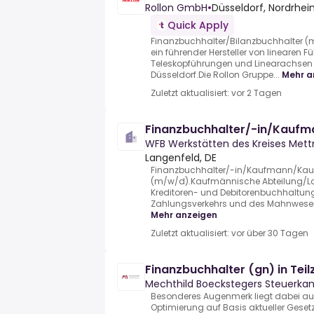
Rollon GmbH
•
Düsseldorf, Nordrhe
Quick Apply
Finanzbuchhalter/Bilanzbuchhalter (
ein führender Hersteller von linearen
Teleskopführungen und Linearachsen 
Düsseldorf.Die Rollon Gruppe...
Mehr a
Zuletzt aktualisiert: vor 2 Tagen
Finanzbuchhalter/-in/Kauf
WFB Werkstätten des Kreises Me
Langenfeld, DE
Finanzbuchhalter/-in/Kaufmann/Kau
(m/w/d).Kaufmännische Abteilung/La
Kreditoren- und Debitorenbuchhaltu
Zahlungsverkehrs und des Mahnwesen.M
Mehr anzeigen
Zuletzt aktualisiert: vor über 30 Tagen
Finanzbuchhalter (gn) in Teilz
Mechthild Boeckstegers Steuerkan
Besonderes Augenmerk liegt dabei auf 
Optimierung auf Basis aktueller Geset