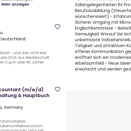
Zollangelegenheiten Ihr Pr
.
Mehr anzeigen
Berufsausbildung (Steuerf
wünschenswert) - Erfahrun
Sicherer Umgang mit Micro
Englischkenntnisse - Belas
H
•
Genauigkeit Worauf Sie sich
 Deutschland
unbefristete Vollzeitanstel
Tätigkeit und attraktiven K
offener Kommunikation gep
ußball – und das nicht erst
eröffnet sich ein modern
uble 2024 aus Meisterschaft
er Cup.In über 45 Jahren
Arbeitsumfeld - Neue Ideen 
erwünscht und werden gezi
ccountant (m/w/d)
haltung & Hauptbuch
ia, Germany
chstumsstarkes
 Lebensmittelbranche.Im
ächstmöglichen Zeitpunkt