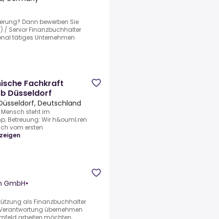
derung? Dann bewerben Sie
d) / Senior Finanzbuchhalter
ional tätiges Unternehmen
ische Fachkraft
 Düsseldorf
Düsseldorf, Deutschland
 Mensch steht im
p; Betreuung: Wir h&ouml;ren
dich vom ersten
zeigen
en GmbH
•
stützung als Finanzbuchhalter
ne Verantwortung übernehmen
mfeld arbeiten möchten,