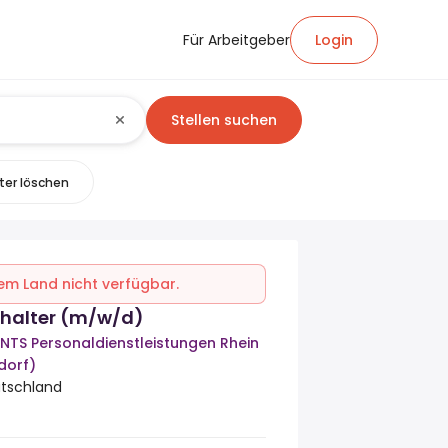
Für Arbeitgeber
Login
Stellen suchen
lter löschen
inem Land nicht verfügbar.
halter (m/w/d)
NTS Personaldienstleistungen Rhein
dorf)
utschland