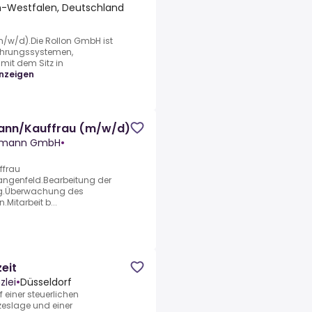
in-Westfalen, Deutschland
m/w/d).Die Rollon GmbH ist
 Führungssystemen,
mit dem Sitz in
nzeigen
mann/Kauffrau (m/w/d)
ttmann GmbH
•
ffrau
ngenfeld.Bearbeitung der
ng.Überwachung des
itarbeit b...
eit
zlei
•
Düsseldorf
einer steuerlichen
zeslage und einer