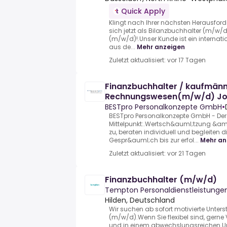
Quick Apply
Klingt nach Ihrer nächsten Herausfor
sich jetzt als Bilanzbuchhalter (m/w/
(m/w/d)!.Unser Kunde ist ein internat
aus de...
Mehr anzeigen
Zuletzt aktualisiert: vor 17 Tagen
Finanzbuchhalter / kaufmänn
Rechnungswesen(m/w/d) Job
BESTpro Personalkonzepte GmbH
•
BESTpro Personalkonzepte GmbH - Der
Mittelpunkt:.Wertsch&auml;tzung &am
zu, beraten individuell und begleiten 
Gespr&auml;ch bis zur erfol...
Mehr an
Zuletzt aktualisiert: vor 21 Tagen
Finanzbuchhalter (m/w/d)
Tempton Personaldienstleistung
Hilden, Deutschland
Wir suchen ab sofort motivierte Unter
(m/w/d).Wenn Sie flexibel sind, ger
und in einem abwechslungsreichen U