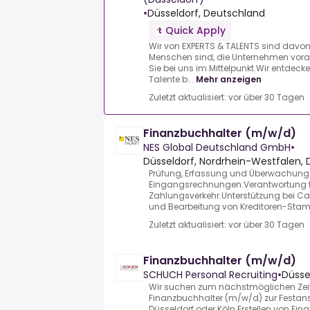
•
Düsseldorf, Deutschland
Quick Apply
Wir von EXPERTS & TALENTS sind davo
Menschen sind, die Unternehmen vor
Sie bei uns im Mittelpunkt.Wir entdeck
Talente b...
Mehr anzeigen
Zuletzt aktualisiert: vor über 30 Tagen
Finanzbuchhalter (m/w/d)
NES Global Deutschland GmbH
•
Düsseldorf, Nordrhein-Westfalen, 
Prüfung, Erfassung und Überwachung
Eingangsrechnungen.Verantwortung fü
Zahlungsverkehr.Unterstützung bei C
und Bearbeitung von Kreditoren-Stam
Zuletzt aktualisiert: vor über 30 Tagen
Finanzbuchhalter (m/w/d)
SCHUCH Personal Recruiting
•
Düsse
Wir suchen zum nächstmöglichen Zeit
Finanzbuchhalter (m/w/d) zur Festan
Düsseldorf oder Köln.Erstellen von Fi