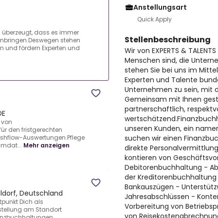
Anstellungsart
Quick Apply
n überzeugt, dass es immer
Stellenbeschreibung
anbringen.Deswegen stehen
en und fördern Experten und
Wir von EXPERTS & TALENTS
Menschen sind, die Unter
stehen Sie bei uns im Mitt
Experten und Talente bunde
Unternehmen zu sein, mit
Gemeinsam mit Ihnen gestal
partnerschaftlich, respektv
DE
wertschätzend.Finanzbuchh
 von
unseren Kunden, ein name
r den fristgerechten
suchen wir einen Finanzbu
ashflow-Auswertungen.Pflege
mdat...
Mehr anzeigen
direkte Personalvermittlun
kontieren von Geschäftsvo
Debitorenbuchhaltung - Ab
der Kreditorenbuchhaltung
Bankauszügen - Unterstütz
ldorf, Deutschland
Jahresabschlüssen - Kont
punkt Dich als
Vorbereitung von Betriebs
stellung am Standort
von Reisekostenabrechnun
nanzbuchhaltungen,