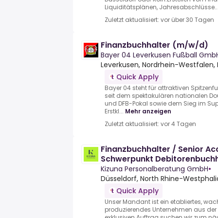
Liquiditätsplänen, Jahresabschlüsse..
Zuletzt aktualisiert: vor über 30 Tagen
Finanzbuchhalter (m/w/d)
Bayer 04 Leverkusen Fußball Gmb
Leverkusen, Nordrhein-Westfalen,
Quick Apply
Bayer 04 steht für attraktiven Spitzenf
seit dem spektakulären nationalen Do
und DFB-Pokal sowie dem Sieg im Sup
Erstkl...
Mehr anzeigen
Zuletzt aktualisiert: vor 4 Tagen
Finanzbuchhalter / Senior A
Schwerpunkt Debitorenbuch
Kizuna Personalberatung GmbH
•
Düsseldorf, North Rhine-Westphal
Quick Apply
Unser Mandant ist ein etabliertes, wa
produzierendes Unternehmen aus der
exklusiven Auftrag suchen wir zum n