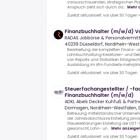
vorausschauenden, strategischen Plan
Anspruch zieht sich durch da...
Mehr 
Zuletzt aktualisiert: vor über 30 Tagen
Finanzbuchhalter (m/w/d) Vol
RADAS Jobbörse & Personalvermi
40239 Düsseldorf, Nordrhein-West
Bearbeitung der kompletten Finanz- 
Lohnbuchhaltung.Kreditoren- und Deb
von Reports und Statistiken.Erfolgrei
Ausbildung im kfm.Fundierte mehrjähri
Zuletzt aktualisiert: vor über 30 Tagen
Steuerfachangestellter / -fac
Finanzbuchhalter (m/w/d)
ADKL Abels Decker Kuhfuß & Part
Dormagen, Nordrhein-Westfalen, 
Betreuung mittelständischer Unterneh
der Jahresabschlüsse.Erstellung privat
Steuererklärungen.Erstellung der U
gewünscht, Lohn- un...
Mehr anzeige
Zuletzt aktualisiert: vor über 30 Tagen