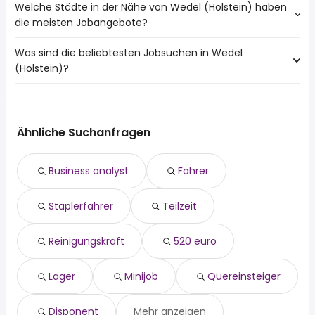
Welche Städte in der Nähe von Wedel (Holstein) haben
Städte in der Nähe von Wedel (Holstein) mit den meisten
die meisten Jobangebote?
finanzbuchhalter Jobs:
Hamburg
Was sind die beliebtesten Jobsuchen in Wedel
10 Städte in der Nähe von Wedel (Holstein) mit den
Norderstedt
(Holstein)?
meisten Jobangeboten:
Elmshorn
Hamburg
Pinneberg
Die 10 beliebtesten Jobsuchen in Wedel (Holstein) sind:
Norderstedt
Buxtehude
fahrer
Elmshorn
Winsen (Luhe)
staplerfahrer
Stade
Ähnliche Suchanfragen
Wedel
teilzeit
Pinneberg
Ahrensburg
reinigungskraft
Seevetal
Geesthacht
Business analyst
Fahrer
520 euro
Buxtehude
Reinbek
lager
Buchholz In Der Nordheide
Staplerfahrer
Teilzeit
minijob
Winsen (Luhe)
quereinsteiger
Wedel
disponent
Reinigungskraft
520 euro
koordinator
Lager
Minijob
Quereinsteiger
Disponent
Mehr anzeigen