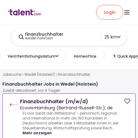
Login
finanzbuchhalter
25 km
wedel holstein
Veröffentlichungsdatum
Homeoffice
Quick Appl
Jobsuche
Wedel (Holstein)
finanzbuchhalter
Finanzbuchhalter Jobs in Wedel (Holstein)
Zuletzt aktualisiert: vor 4 Tagen
Finanzbuchhalter (m/w/d)
Ecovis
•
Hamburg (Bertrand-Russell-Str.), de
Ecovis berät den Mittelstand – persönlich, regional
und international.In mehr als 150 Kanzleien in
Deutschland arbeiten über 3.Mitarbeiter:innen in der
Steuerberatung, Wirtschaftsprüfung sowie Rech...
Mehr anzeigen