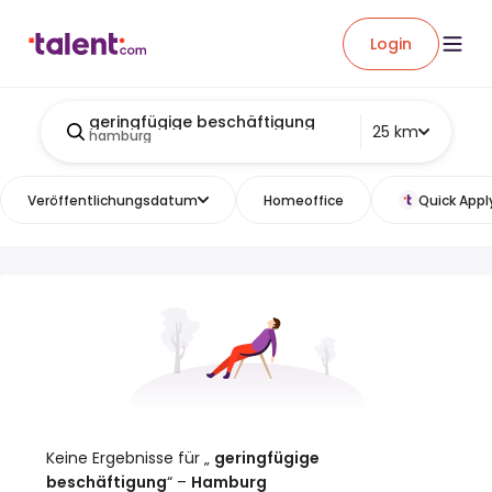
Login
geringfügige beschäftigung
25 km
hamburg
Veröffentlichungsdatum
Homeoffice
Quick Appl
Keine Ergebnisse für „
geringfügige
beschäftigung
“ –
Hamburg