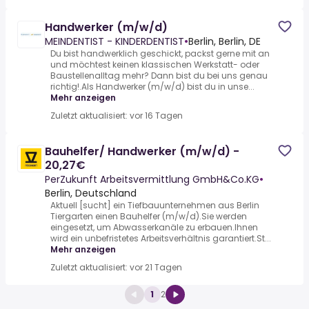
Handwerker (m/w/d)
MEINDENTIST - KINDERDENTIST
•
Berlin, Berlin, DE
Du bist handwerklich geschickt, packst gerne mit an
und möchtest keinen klassischen Werkstatt- oder
Baustellenalltag mehr? Dann bist du bei uns genau
richtig!.Als Handwerker (m/w/d) bist du in unse...
Mehr anzeigen
Zuletzt aktualisiert: vor 16 Tagen
Bauhelfer/ Handwerker (m/w/d) -
20,27€
PerZukunft Arbeitsvermittlung GmbH&Co.KG
•
Berlin, Deutschland
Aktuell [sucht] ein Tiefbauunternehmen aus Berlin
Tiergarten einen Bauhelfer (m/w/d).Sie werden
eingesetzt, um Abwasserkanäle zu erbauen.Ihnen
wird ein unbefristetes Arbeitsverhältnis garantiert.St...
Mehr anzeigen
Zuletzt aktualisiert: vor 21 Tagen
1
2