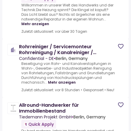
Willkommen in unserer Welt des Handwerks und der
Technik.Die Heizung spinnt? Die Klingel ist kaputt?
Das Licht bleibt aus? Nichts ist ärgerlicher als eine
notwendige Reparatur in der eigenen Wohnun...
Mehr anzeigen
Zuletzt aktualisiert: vor über 30 Tagen
Rohrreiniger / Servicemonteur
Rohrreinigung / Kanalreiniger /
Anlagenmechaniker SHK / Handwerker
Confidential - DE
•
Berlin, Germany
(m/
Beseitigung von Rohr- und Kanalverstopfungen in
Wohn-, Gewerbe- und Industrieobjekten Reinigung
von Rohrleitungen, Fallsträngen und Grundleitungen
Durchführung von Hochdruckspülungen und
mechanisch...
Mehr anzeigen
Zuletzt aktualisiert: vor 8 Stunden
•
Gesponsert
•
Neu!
Allround-Handwerker für
Immobilienbestand
Tiedemann Projekt GmbH
•
Berlin, Germany
Quick Apply
Du hast mehrere Jahre im Handwerk gearbeitet, und