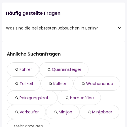
Häufig gestellte Fragen
Was sind die beliebtesten Jobsuchen in Berlin?
Die 10 beliebtesten Jobsuchen in Berlin sind:
fahrer
quereinsteiger
Ähnliche Suchanfragen
teilzeit
kellner
Fahrer
Quereinsteiger
wochenende
reinigungskraft
Teilzeit
Kellner
Wochenende
homeoffice
verkäufer
minijob
Reinigungskraft
Homeoffice
minijobber
Verkäufer
Minijob
Minijobber
Mehr anzeigen