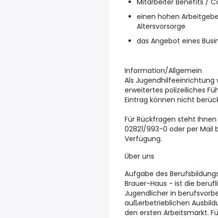
Mitarbeiter Benefits / C
einen hohen Arbeitgeber
Altersvorsorge
das Angebot eines Busi
Information/Allgemein
Als Jugendhilfeeinrichtung
erweitertes polizeiliches F
Eintrag können nicht berüc
Für Rückfragen steht Ihnen
02821/993-0 oder per Mail
Verfügung.
Über uns
Aufgabe des Berufsbildungs
Brauer-Haus - ist die beruf
Jugendlicher in berufsvo
außerbetrieblichen Ausbildu
den ersten Arbeitsmarkt. F