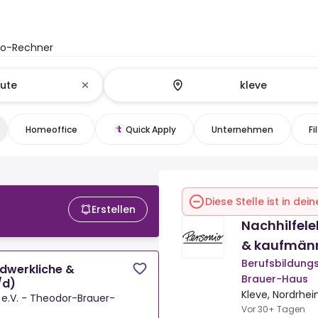
to-Rechner
Homeoffice
Quick Apply
Unternehmen
Fi
Diese Stelle ist in de
Erstellen
Nachhilfele
& kaufmänn
Berufsbildungs
ndwerkliche &
Brauer-Haus
/d)
Kleve, Nordrhei
 e.V. - Theodor-Brauer-
Vor 30+ Tagen