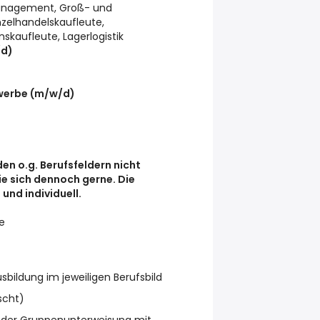
anagement, Groß- und
zelhandelskaufleute,
nskaufleute, Lagerlogistik
/d)
)
werbe (m/w/d)
den o.g. Berufsfeldern nicht
e sich dennoch gerne. Die
 und individuell.
ve
bildung im jeweiligen Berufsbild
scht)