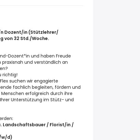
/n Dozent/in (Stützlehrer/
ng von 32 Std./Woche.
round-Dozent*in und haben Freude
n praxisnah und verständlich an
ben?
 richtig!
lex suchen wir engagierte
dende fachlich begleiten, fördern und
ge Menschen erfolgreich durch ihre
 Ihrer Unterstützung im Stütz- und
erden:
. Landschaftsbauer / Florist/in /
/w/d)