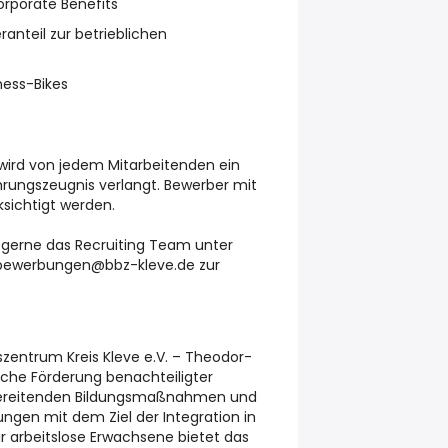
orporate Benefits
anteil zur betrieblichen
ness-Bikes
 wird von jedem Mitarbeitenden ein
ührungszeugnis verlangt. Bewerber mit
ksichtigt werden.
 gerne das Recruiting Team unter
 bewerbungen@bbz-kleve.de zur
zentrum Kreis Kleve e.V. – Theodor-
liche Förderung benachteiligter
rbereitenden Bildungsmaßnahmen und
ngen mit dem Ziel der Integration in
ür arbeitslose Erwachsene bietet das