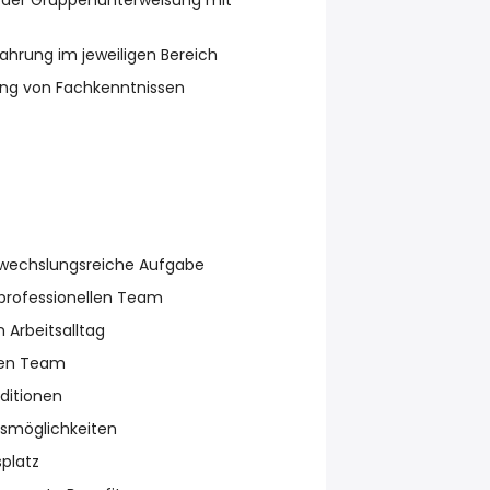
 der Gruppenunterweisung mit
fahrung im jeweiligen Bereich
ung von Fachkenntnissen
bwechslungsreiche Aufgabe
iprofessionellen Team
 Arbeitsalltag
ken Team
ditionen
gsmöglichkeiten
platz