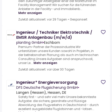
dein zukünftiger Arbeitgeber einer der Marktführer im
Facility Management!.Wir suchen für die führenden
Anbieter in der Facility- und Immobilienb...
Mehr anzeigen
Zuletzt aktualisiert: vor 29 Tagen
•
Gesponsert
Ingenieur / Techniker Elektrotechnik /
EMSR Anlagenbau (m/w/d)
plantIng GmbH
•
Eschborn
Premium-Partner der Prozessindustrie.Wir
unterstützen unsere Kunden sowohl in Projekten, in
der betriebsnahen Planung als auch im technischen
Consulting.Unsere Aufgaben sind anspruchsvoll,
unser Le...
Mehr anzeigen
Zuletzt aktualisiert: vor über 30 Tagen
Ingenieur* Energieversorgung
DFS Deutsche Flugsicherung GmbH
•
Langen (Hessen), Hessen, DE
Safety first - und sehr viel mehr.Unsere bekannteste
Aufgabe: die sichere, geordnete und flüssige
Abwicklung des Flugverkehrs in Deutschland - durch
exzellent ausgebildete Fluglotsinnen und -lotsen...