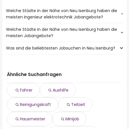
Welche Städte in der Nähe von Neu Isenburg haben die
meisten ingenieur elektrotechnik Jobangebote?
Welche Städte in der Nähe von Neu Isenburg haben die
Städte in der Nähe von Neu Isenburg mit den meisten
meisten Jobangebote?
ingenieur elektrotechnik Jobs:
Frankfurt
Was sind die beliebtesten Jobsuchen in Neu Isenburg?
10 Städte in der Nähe von Neu Isenburg mit den meisten
Offenbach
Jobangeboten:
Hanau
Die 10 beliebtesten Jobsuchen in Neu Isenburg sind:
Frankfurt
Rodgau
fahrer
Offenbach
Dreieich
aushilfe
Hanau
Ähnliche Suchanfragen
Hofheim Am Taunus
reinigungskraft
Rodgau
Bad Vilbel
teilzeit
Dreieich
Heusenstamm
Fahrer
Aushilfe
hausmeister
Hofheim Am Taunus
Kelsterbach
minijob
Maintal
Raunheim
Reinigungskraft
Teilzeit
minijobber
Langen
quereinsteiger
Bad Vilbel
sachbearbeiter
Dietzenbach
Hausmeister
Minijob
homeoffice