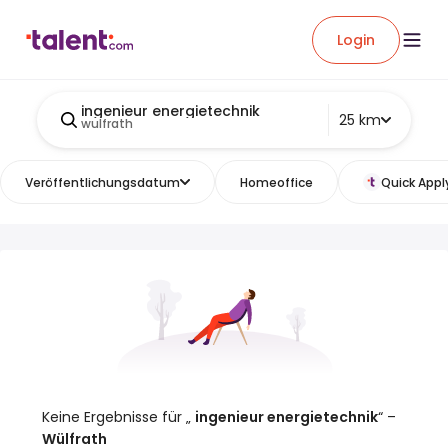
Login
ingenieur energietechnik
25 km
wulfrath
Veröffentlichungsdatum
Homeoffice
Quick Appl
Keine Ergebnisse für „
ingenieur energietechnik
“ –
Wülfrath