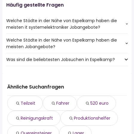
Häufig gestellte Fragen
Welche Städte in der Nähe von Espelkamp haben die
meisten it systemelektroniker Jobangebote?
Welche Städte in der Nähe von Espelkamp haben die
Städte in der Nähe von Espelkamp mit den meisten it
meisten Jobangebote?
systemelektroniker Jobs:
Minden
Was sind die beliebtesten Jobsuchen in Espelkamp?
10 Städte in der Nähe von Espelkamp mit den meisten
Herford
Jobangeboten:
Bad Salzuflen
Die 10 beliebtesten Jobsuchen in Espelkamp sind:
Minden
Melle
teilzeit
Herford
Löhne
fahrer
Bad Salzuflen
Ähnliche Suchanfragen
Hiddenhausen
520 euro
Melle
Vlotho
reinigungskraft
Löhne
Hüllhorst
Teilzeit
Fahrer
520 euro
produktionshelfer
Porta Westfalica
quereinsteiger
Petershagen
Reinigungskraft
Produktionshelfer
lager
Hiddenhausen
kraftfahrer
Vlotho
sachbearbeiter
Stemwede
Quereinsteiger
Lager