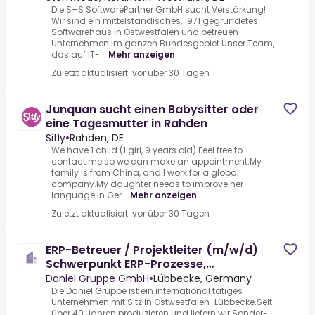
Die S+S SoftwarePartner GmbH sucht Verstärkung!
Wir sind ein mittelständisches, 1971 gegründetes
Softwarehaus in Ostwestfalen und betreuen
Unternehmen im ganzen Bundesgebiet.Unser Team,
das auf IT-...
Mehr anzeigen
Zuletzt aktualisiert: vor über 30 Tagen
Junquan sucht einen Babysitter oder
eine Tagesmutter in Rahden
Sitly
•
Rahden, DE
We have 1 child (1 girl, 9 years old).Feel free to
contact me so we can make an appointment.My
family is from China, and I work for a global
company.My daughter needs to improve her
language in Ger...
Mehr anzeigen
Zuletzt aktualisiert: vor über 30 Tagen
ERP-Betreuer / Projektleiter (m/w/d)
Schwerpunkt ERP-Prozesse,
Digitalisierung & SQL
Daniel Gruppe GmbH
•
Lübbecke, Germany
Die Daniel Gruppe ist ein international tätiges
Unternehmen mit Sitz in Ostwestfalen-Lübbecke.Seit
über 40 Jahren produzieren und liefern wir Sonder-