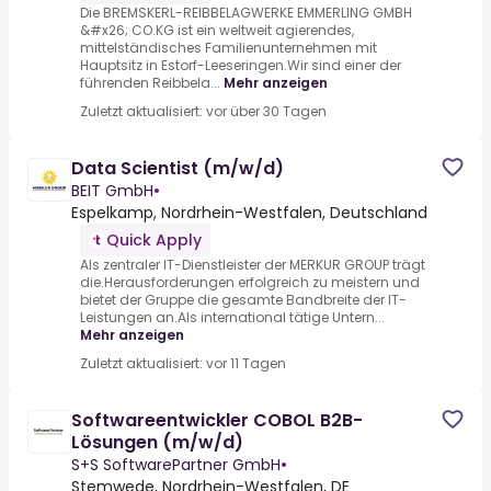
Die BREMSKERL-REIBBELAGWERKE EMMERLING GMBH
&#x26; CO.KG ist ein weltweit agierendes,
mittelständisches Familienunternehmen mit
Hauptsitz in Estorf-Leeseringen.Wir sind einer der
führenden Reibbela...
Mehr anzeigen
Zuletzt aktualisiert: vor über 30 Tagen
Data Scientist (m/w/d)
BEIT GmbH
•
Espelkamp, Nordrhein-Westfalen, Deutschland
Quick Apply
Als zentraler IT-Dienstleister der MERKUR GROUP trägt
die.Herausforderungen erfolgreich zu meistern und
bietet der Gruppe die gesamte Bandbreite der IT-
Leistungen an.Als international tätige Untern...
Mehr anzeigen
Zuletzt aktualisiert: vor 11 Tagen
Softwareentwickler COBOL B2B-
Lösungen (m/w/d)
S+S SoftwarePartner GmbH
•
Stemwede, Nordrhein-Westfalen, DE