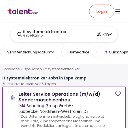
Login
it systemelektroniker
25 km
espelkamp
Veröffentlichungsdatum
Homeoffice
Quick Appl
Jobsuche
Espelkamp
it systemelektroniker
It systemelektroniker Jobs in Espelkamp
Zuletzt aktualisiert: vor 6 Tagen
Leiter Service Operations (m/w/d) -
Sondermaschinenbau
IMA Schelling Group GmbH
•
Lübbecke, Nordrhein-Westfalen, DE
Das Unternehmen entwickelt, fertigt und vertreibt
modulare, kundenspezifische Maschinen und
vernetzte Produktionsanlagen für automatisierte