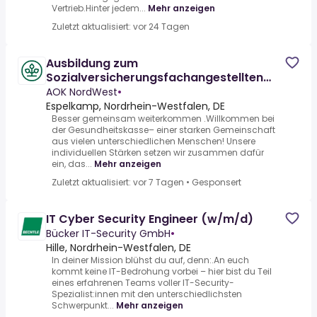
Vertrieb.Hinter jedem...
Mehr anzeigen
Zuletzt aktualisiert: vor 24 Tagen
Ausbildung zum
Sozialversicherungsfachangestellten
(m/w/d)
AOK NordWest
•
Espelkamp, Nordrhein-Westfalen, DE
Besser gemeinsam weiterkommen .Willkommen bei
der Gesundheitskasse– einer starken Gemeinschaft
aus vielen unterschiedlichen Menschen! Unsere
individuellen Stärken setzen wir zusammen dafür
ein, das...
Mehr anzeigen
Zuletzt aktualisiert: vor 7 Tagen
•
Gesponsert
IT Cyber Security Engineer (w/m/d)
Bücker IT-Security GmbH
•
Hille, Nordrhein-Westfalen, DE
In deiner Mission blühst du auf, denn:.An euch
kommt keine IT-Bedrohung vorbei – hier bist du Teil
eines erfahrenen Teams voller IT-Security-
Spezialist:innen mit den unterschiedlichsten
Schwerpunkt...
Mehr anzeigen