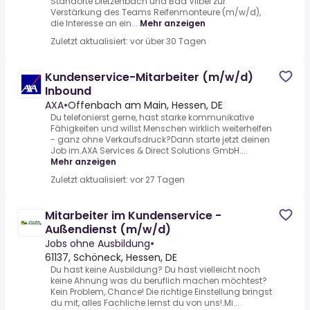
Standorte Dietzenbach und Bad Vilbel zur
Verstärkung des Teams Reifenmonteure (m/w/d),
die Interesse an ein...
Mehr anzeigen
Zuletzt aktualisiert: vor über 30 Tagen
Kundenservice-Mitarbeiter (m/w/d)
Inbound
AXA
•
Offenbach am Main, Hessen, DE
Du telefonierst gerne, hast starke kommunikative
Fähigkeiten und willst Menschen wirklich weiterhelfen
- ganz ohne Verkaufsdruck?Dann starte jetzt deinen
Job im.AXA Services & Direct Solutions GmbH...
Mehr anzeigen
Zuletzt aktualisiert: vor 27 Tagen
Mitarbeiter im Kundenservice -
Außendienst (m/w/d)
Jobs ohne Ausbildung
•
61137, Schöneck, Hessen, DE
Du hast keine Ausbildung? Du hast vielleicht noch
keine Ahnung was du beruflich machen möchtest?
Kein Problem,.Chance! Die richtige Einstellung bringst
du mit, alles Fachliche lernst du von uns!.Mi...