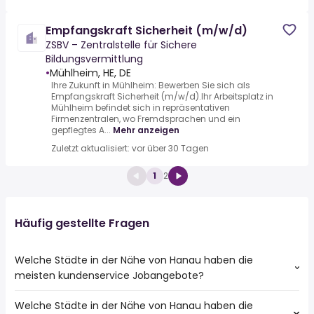
Empfangskraft Sicherheit (m/w/d)
ZSBV – Zentralstelle für Sichere
Bildungsvermittlung
•
Mühlheim, HE, DE
Ihre Zukunft in Mühlheim: Bewerben Sie sich als
Empfangskraft Sicherheit (m/w/d).Ihr Arbeitsplatz in
Mühlheim befindet sich in repräsentativen
Firmenzentralen, wo Fremdsprachen und ein
gepflegtes A...
Mehr anzeigen
Zuletzt aktualisiert: vor über 30 Tagen
1
2
Häufig gestellte Fragen
Welche Städte in der Nähe von Hanau haben die
meisten kundenservice Jobangebote?
Welche Städte in der Nähe von Hanau haben die
Städte in der Nähe von Hanau mit den meisten