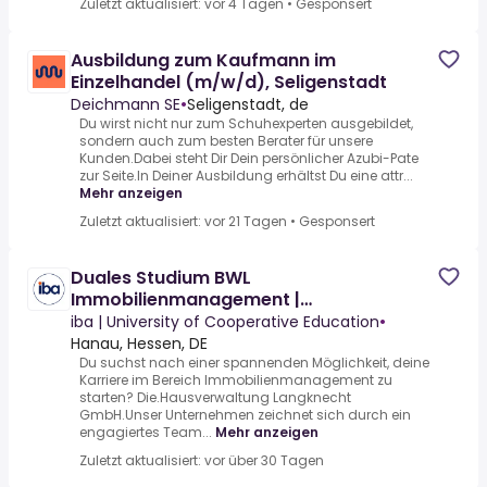
Zuletzt aktualisiert: vor 4 Tagen
•
Gesponsert
Ausbildung zum Kaufmann im
Einzelhandel (m/w/d), Seligenstadt
Deichmann SE
•
Seligenstadt, de
Du wirst nicht nur zum Schuhexperten ausgebildet,
sondern auch zum besten Berater für unsere
Kunden.Dabei steht Dir Dein persönlicher Azubi-Pate
zur Seite.In Deiner Ausbildung erhältst Du eine attr...
Mehr anzeigen
Zuletzt aktualisiert: vor 21 Tagen
•
Gesponsert
Duales Studium BWL
Immobilienmanagement |
Hausverwaltung in Hanau
iba | University of Cooperative Education
•
Hanau, Hessen, DE
Du suchst nach einer spannenden Möglichkeit, deine
Karriere im Bereich Immobilienmanagement zu
starten? Die.Hausverwaltung Langknecht
GmbH.Unser Unternehmen zeichnet sich durch ein
engagiertes Team...
Mehr anzeigen
Zuletzt aktualisiert: vor über 30 Tagen