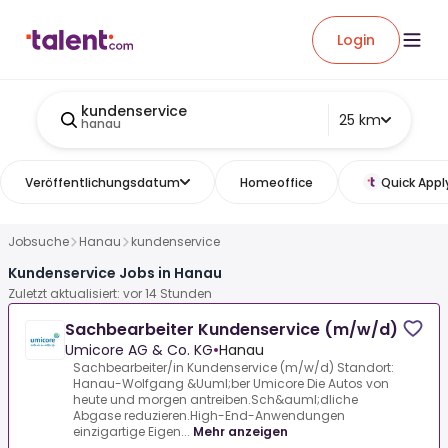
Login
kundenservice
25 km
hanau
Veröffentlichungsdatum
Homeoffice
Quick Appl
Jobsuche
Hanau
kundenservice
Kundenservice Jobs in Hanau
Zuletzt aktualisiert: vor 14 Stunden
Sachbearbeiter Kundenservice (m/w/d)
Umicore AG & Co. KG
•
Hanau
Sachbearbeiter/in Kundenservice (m/w/d) Standort:
Hanau-Wolfgang &Uuml;ber Umicore Die Autos von
heute und morgen antreiben.Sch&auml;dliche
Abgase reduzieren.High-End-Anwendungen
einzigartige Eigen...
Mehr anzeigen