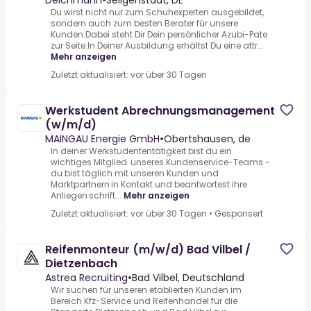
Deichmann
•
Seligenstadt, DE
Du wirst nicht nur zum Schuhexperten ausgebildet,
sondern auch zum besten Berater für unsere
Kunden.Dabei steht Dir Dein persönlicher Azubi-Pate
zur Seite.In Deiner Ausbildung erhältst Du eine attr...
Mehr anzeigen
Zuletzt aktualisiert: vor über 30 Tagen
Werkstudent Abrechnungsmanagement
(w/m/d)
MAINGAU Energie GmbH
•
Obertshausen, de
In deiner Werkstudententätigkeit bist du ein
wichtiges Mitglied unseres Kundenservice-Teams -
du bist täglich mit unseren Kunden und
Marktpartnern in Kontakt und beantwortest ihre
Anliegen schrift...
Mehr anzeigen
Zuletzt aktualisiert: vor über 30 Tagen
•
Gesponsert
Reifenmonteur (m/w/d) Bad Vilbel /
Dietzenbach
Astrea Recruiting
•
Bad Vilbel, Deutschland
Wir suchen für unseren etablierten Kunden im
Bereich Kfz-Service und Reifenhandel für die