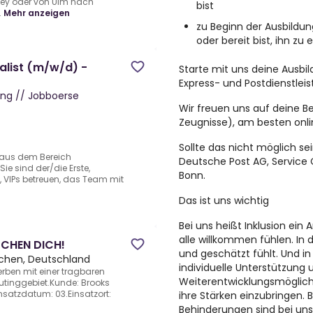
ney oder von Ulm nach
bist
.
Mehr anzeigen
zu Beginn der Ausbildu
oder bereit bist, ihn zu 
alist (m/w/d) -
Starte mit uns deine Ausbild
Express- und Postdienstlei
ng // Jobboerse
Wir freuen uns auf deine B
Zeugnisse), am besten onli
Sollte das nicht möglich se
n aus dem Bereich
Deutsche Post AG, Servic
ie sind der/die Erste,
Bonn.
, VIPs betreuen, das Team mit
Das ist uns wichtig
Bei uns heißt Inklusion ein
alle willkommen fühlen. In 
CHEN DICH!
und geschätzt fühlt. Und in
hen, Deutschland
individuelle Unterstützung 
rben mit einer tragbaren
Weiterentwicklungsmöglichk
utinggebiet.Kunde: Brooks
satzdatum: 03.Einsatzort:
ihre Stärken einzubringen
Behinderungen sind bei un