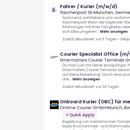
Fahrer / Kurier (m/w/d)
flaschenpost SE
•
München, Germa
Spannend, aufstrebend und verdammt 
flaschenpost!.Wenn die folgenden St
Erfahrungen mit Ihren Fähigkeiten üb
sich bitte umgehen...
Mehr anzeigen
Zuletzt aktualisiert: vor 6 Tagen
•
Gesp
Courier Specialist Office (m
time:matters Courier Terminals 
Du hast Lust, mit Deiner einzigartigen 
time:matters Courier Terminals beizut
auf Deine Bewerbung! .Durch eine unu
Übe...
Mehr anzeigen
Zuletzt aktualisiert: vor 29 Tagen
Onboard Kurier (OBC) für me
Ontime Courier GmbH
•
Munich, Ba
Quick Apply
Begleitung von medizinischen Transp
bspw.Knochenmark- und Stammzellsp