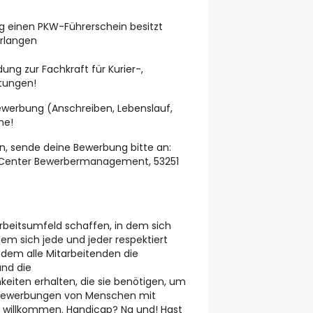
ng einen PKW-Führerschein besitzt
erlangen
ung zur Fachkraft für Kurier-,
stungen!
ewerbung (Anschreiben, Lebenslauf,
ne!
in, sende deine Bewerbung bitte an:
e Center Bewerbermanagement, 53251
 Arbeitsumfeld schaffen, in dem sich
dem sich jede und jeder respektiert
 dem alle Mitarbeitenden die
und die
eiten erhalten, die sie benötigen, um
. Bewerbungen von Menschen mit
s willkommen. Handicap? Na und! Hast