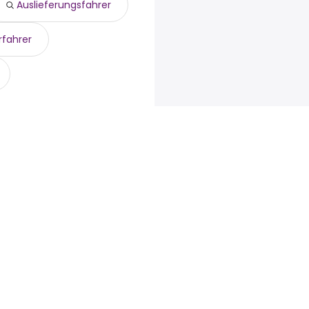
Auslieferungsfahrer
rfahrer
tgeber
Jobs durchsuchen
Talent.com