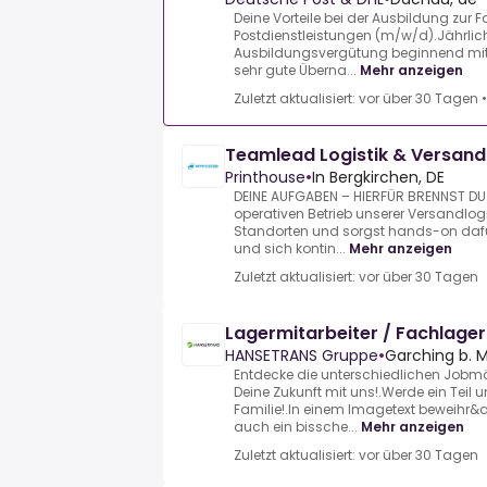
Deine Vorteile bei der Ausbildung zur F
Postdienstleistungen (m/w/d).Jährlic
Ausbildungsvergütung beginnend mit 1
sehr gute Überna...
Mehr anzeigen
Zuletzt aktualisiert: vor über 30 Tagen
Teamlead Logistik & Versan
Printhouse
•
In Bergkirchen, DE
DEINE AUFGABEN – HIERFÜR BRENNST DU
operativen Betrieb unserer Versandlog
Standorten und sorgst hands-on dafü
und sich kontin...
Mehr anzeigen
Zuletzt aktualisiert: vor über 30 Tagen
Lagermitarbeiter / Fachlage
HANSETRANS Gruppe
•
Garching b. 
Entdecke die unterschiedlichen Jobmö
Deine Zukunft mit uns!.Werde ein Teil
Familie!.In einem Imagetext beweihr
auch ein bissche...
Mehr anzeigen
Zuletzt aktualisiert: vor über 30 Tagen