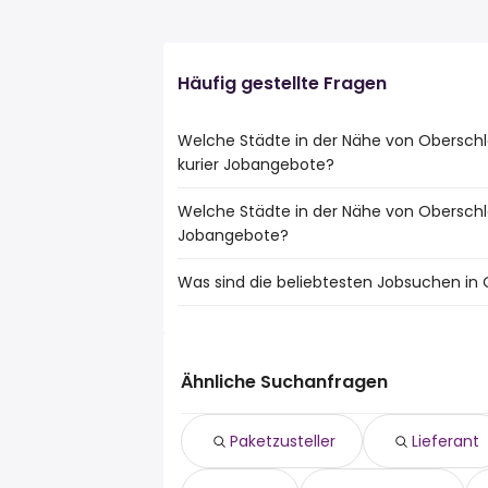
Häufig gestellte Fragen
Welche Städte in der Nähe von Obersch
kurier Jobangebote?
Welche Städte in der Nähe von Obersch
Städte in der Nähe von Oberschleißheim 
Jobangebote?
München
Dachau
Was sind die beliebtesten Jobsuchen in
10 Städte in der Nähe von Oberschleißh
Germering
Jobangeboten:
Olching
Die 10 beliebtesten Jobsuchen in Obersc
München
Karlsfeld
fahrer
Dachau
Ismaning
minijob
Germering
Ähnliche Suchanfragen
Hallbergmoos
teilzeit
Unterschleißheim
lager
Olching
Paketzusteller
Lieferant
sachbearbeiter
Karlsfeld
disponent
Ismaning