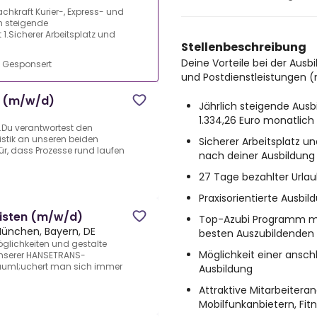
achkraft Kurier-, Express- und
h steigende
.Sicherer Arbeitsplatz und
Stellenbeschreibung
Deine Vorteile bei der Ausbi
•
Gesponsert
und Postdienstleistungen 
d (m/w/d)
Jährlich steigende Aus
1.334,26 Euro monatlich
.Du verantwortest den
istik an unseren beiden
Sicherer Arbeitsplatz
r, dass Prozesse rund laufen
nach deiner Ausbildung
27 Tage bezahlter Urlau
Praxisorientierte Ausbi
risten (m/w/d)
Top-Azubi Programm mit
München, Bayern, DE
besten Auszubildenden
glichkeiten und gestalte
Möglichkeit einer ans
 unserer HANSETRANS-
&auml;uchert man sich immer
Ausbildung
Attraktive Mitarbeiteran
Mobilfunkanbietern, Fit