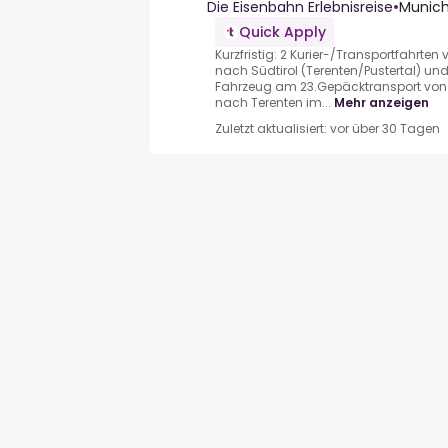
Die Eisenbahn Erlebnisreise
•
Munich
Quick Apply
Kurzfristig: 2 Kurier-/Transportfahr
nach Südtirol (Terenten/Pustertal) und
Fahrzeug am 23.Gepäcktransport vo
nach Terenten im...
Mehr anzeigen
Zuletzt aktualisiert: vor über 30 Tagen