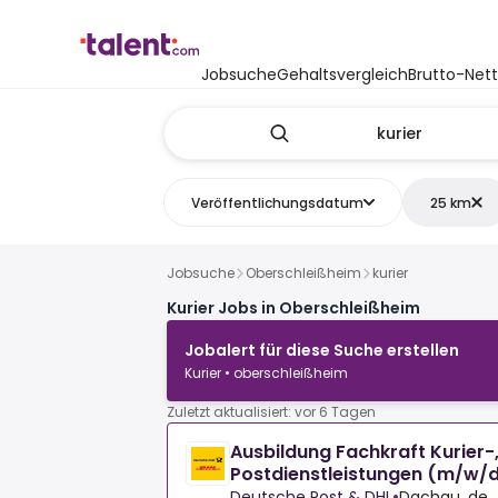
Jobsuche
Gehaltsvergleich
Brutto-Net
Veröffentlichungsdatum
25 km
Jobsuche
Oberschleißheim
kurier
Kurier Jobs in Oberschleißheim
Jobalert für diese Suche erstellen
Kurier • oberschleißheim
Zuletzt aktualisiert: vor 6 Tagen
Ausbildung Fachkraft Kurier-,
Postdienstleistungen (m/w/d
Deutsche Post & DHL
•
Dachau, de