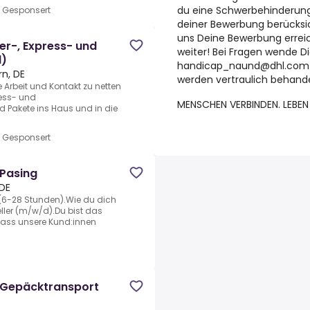
du eine Schwerbehinderung o
•
Gesponsert
deiner Bewerbung berücksic
uns Deine Bewerbung erreic
er-, Express- und
weiter! Bei Fragen wende Di
d)
handicap_naund@dhl.com. D
n, DE
werden vertraulich behande
ge Arbeit und Kontakt zu netten
ress- und
MENSCHEN VERBINDEN. LEBEN
d Pakete ins Haus und in die
•
Gesponsert
 Pasing
 DE
t! (6-28 Stunden).Wie du dich
eller (m/w/d).Du bist das
 dass unsere Kund:innen
r Gepäcktransport