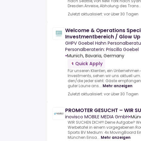
nach Seattle, von New York nach Syd
Dresden.Anreise, Abholung des Trans..
Zuletzt aktualisiert: vor über 30 Tagen
Welcome & Operations Speci
Investmentbereich / Glow Up
GHPV Goebel Hahn Personalberatu
Personalberaterin: Priscilla Goebel
•
Munich, Bavaria, Germany
Quick Apply
Für unseren Klienten, ein Unternehme
Investments, sehen wir uns aktuell um.S
den/die jeder sieht: Gäste empfangen
guter Laune ans...
Mehr anzeigen
Zuletzt aktualisiert: vor über 30 Tagen
PROMOTER GESUCHT – WIR SU
inovisco MOBILE MEDIA GmbH
•
Münc
WIR SUCHEN DICH!!! Deine Aufgabe? We
Werbetafel in einem vorgegebenen Ro
Sports BV Medium: 4x MovingBoard Ein
München Einsa...
Mehr anzeigen