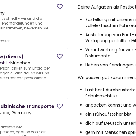
Deine Aufgaben als Postbot
ny
schnell - wir sind die
Zustellung mit unsere
ellenanforderungen und
vollelektrischen Fahrze
ereinstimmen, bewerben Sie
Auslieferung von Brief
Verfügung gestellten Hi
onsert
Verantwortung für wert
Dokumente
/w/divers)
GmbH
•
München
Heben von Sendungen im
Persönlichkeit zum Erfolg der
ragen? Dann freuen wir uns
Wir passen gut zusammen, 
nterbrochene persönliche
Lust hast durchzustarte
Schulabschluss
anpacken kannst und we
dizinische Transporte
varia, Germany
ein Frühaufsteher bist
dich auf Deutsch unterh
lantaten wie
gern mit Menschen spric
enden, egal ob von Köln