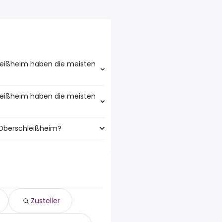
leißheim haben die meisten
leißheim haben die meisten
mit den meisten kurier Jobs:
 Oberschleißheim?
eim mit den meisten
hleißheim sind:
Zusteller