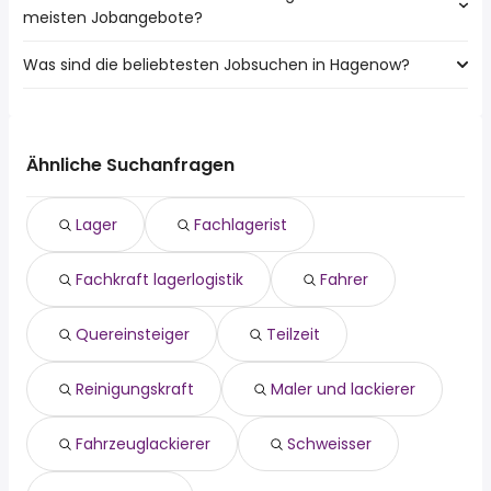
meisten Jobangebote?
lagermitarbeiter Jobs:
Schwerin
Was sind die beliebtesten Jobsuchen in Hagenow?
10 Städte in der Nähe von Hagenow mit den meisten
Jobangeboten:
Die 10 beliebtesten Jobsuchen in Hagenow sind:
Schwerin
fahrer
Bleckede
quereinsteiger
Dannenberg (Elbe)
Ähnliche Suchanfragen
teilzeit
lager
Lager
Fachlagerist
reinigungskraft
maler und lackierer
Fachkraft lagerlogistik
Fahrer
fahrzeuglackierer
schweisser
medical consultant
Quereinsteiger
Teilzeit
customer care manager
Reinigungskraft
Maler und lackierer
Fahrzeuglackierer
Schweisser