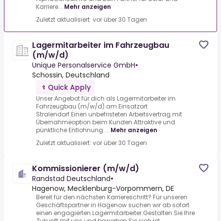
Karriere...
Mehr anzeigen
Zuletzt aktualisiert: vor über 30 Tagen
Lagermitarbeiter im Fahrzeugbau
(m/w/d)
Unique Personalservice GmbH
•
Schossin, Deutschland
Quick Apply
Unser Angebot für dich als Lagermitarbeiter im
Fahrzeugbau (m/w/d) am Einsatzort
Stralendorf.Einen unbefristeten Arbeitsvertrag mit
Übernahmeoption beim Kunden.Attraktive und
pünktliche Entlohnung....
Mehr anzeigen
Zuletzt aktualisiert: vor über 30 Tagen
Kommissionierer (m/w/d)
Randstad Deutschland
•
Hagenow, Mecklenburg-Vorpommern, DE
Bereit für den nächsten Karriereschritt? Für unseren
Geschäftspartner in Hagenow suchen wir ab sofort
einen engagierten Lagermitarbeiter.Gestalten Sie Ihre
Zukunft mit uns und bewerben Sie sich jet...