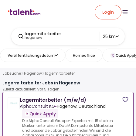
Login
lagermitarbeiter
25 km
hagenow
Veröffentlichungsdatum
Homeoffice
Quick Appl
Jobsuche
Hagenow
lagermitarbeiter
Lagermitarbeiter Jobs in Hagenow
Zuletzt aktualisiert: vor 5 Tagen
Lagermitarbeiter (m/w/d)
AlphaConsult KG
•
Hagenow, Deutschland
Quick Apply
Die AlphaConsult Gruppe- Experten mit 15 starken
Marken unter einem Dach!.Kompetente Mitarbeiter
und passende Jobangebote finden.Wir sind die
AlphaConsult KG und Dein Partner für Beruf und