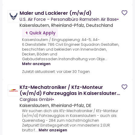
Maler und Lackierer (m/w/d)
U.S. Air Force – Personalbüro Ramstein Air Base
•
Kaiserslautern, Rheinland-Pfalz, Deutschland
Quick Apply
Kaiserslautern / Eingruppierung: A4-5; A4-
6.Dienststelle: 786 Civil Engineer Squadron.Gestalten,
beschichten und bekleiden von Innenwänden,
Decken, Böden und
Gebäudefassaden.Instandhaltung von Obje...
Mehr anzeigen
Zuletzt aktualisiert: vor über 30 Tagen
Kfz-Mechatroniker / Kfz-Monteur
(w/m/d) Fahrzeugglas in Kaiserslautern
- auch als Quereinstieg - 284
Carglass GmbH
•
Kaiserslautern, Rheinland-Pfalz, DE
Wir suchen dich als Kfz-Mechatroniker / Kfz-Monteur
(w/m/d) Fahrzeugglas in Kaiserslautern - auch als
Quereinstieg - 284 zum nächstmöglichen
Zeitpunkt!.Einstiegsgehalt von mindestens 2.EUR
brutto f...
Mehr anzeigen