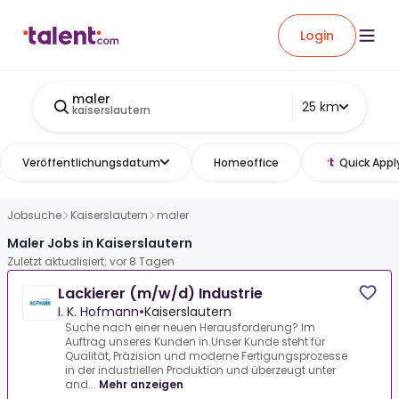
Login
maler
25 km
kaiserslautern
Veröffentlichungsdatum
Homeoffice
Quick Appl
Jobsuche
Kaiserslautern
maler
Maler Jobs in Kaiserslautern
Zuletzt aktualisiert: vor 8 Tagen
Lackierer (m/w/d) Industrie
I. K. Hofmann
•
Kaiserslautern
Suche nach einer neuen Herausforderung? Im
Auftrag unseres Kunden in.Unser Kunde steht für
Qualität, Präzision und moderne Fertigungsprozesse
in der industriellen Produktion und überzeugt unter
and...
Mehr anzeigen