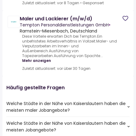
Zuletzt aktualisiert: vor 8 Tagen
•
Gesponsert
Maler und Lackierer (m/w/d)
Tempton Personaldienstleistungen GmbH
•
Ramstein-Miesenbach, Deutschland
Diese Vorteile erwarten Dich bei Tempton.Ein
unbefristetes Arbeitsverhältnis in Vollzeit.Maler- und
Verputzarbeiten im Innen- und
Außenbereich.Ausführung von
Tapezierarbeiten.Ausführung von Spachte...
Mehr anzeigen
Zuletzt aktualisiert: vor über 30 Tagen
Häufig gestellte Fragen
Welche Städte in der Nähe von Kaiserslautern haben die
meisten maler Jobangebote?
Welche Städte in der Nähe von Kaiserslautern haben die
Städte in der Nähe von Kaiserslautern mit den meisten
meisten Jobangebote?
maler Jobs: