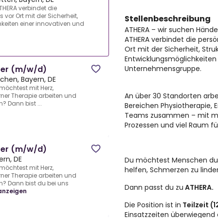
THERA verbindet die
vor Ort mit der Sicherheit,
Stellenbeschreibung
keiten einer innovativen und
ATHERA – wir suchen Hände
ATHERA verbindet die pers
Ort mit der Sicherheit, Str
Entwicklungsmöglichkeiten
Unternehmensgruppe.
ter (m/w/d)
chen, Bayern, DE
öchtest mit Herz,
An über
30 Standorten
arb
er Therapie arbeiten und
 Dann bist ...
Bereichen
Physiotherapie, 
Teams zusammen – mit mo
Prozessen und viel Raum fü
ter (m/w/d)
rn, DE
Du möchtest Menschen dur
öchtest mit Herz,
helfen, Schmerzen zu linde
er Therapie arbeiten und
? Dann bist du bei uns
Dann passt du zu
ATHERA.
anzeigen
Die Position ist in
Teilzeit (
Einsatzzeiten überwiegend