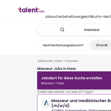
Jobsuche
Gehaltsvergleich
Brutto-Net
Veröffentlichungsdatum
25 km
Jobsuche
Haar
masseur
Masseur Jobs in Haar
Jobalert für diese Suche erstellen
Masseur • haar
Zuletzt aktualisiert: vor über 30 Tagen
Masseur und medizinischer Ba
(m/w/d)
ATHERA Vaterstetten GbR
•
Vaterste