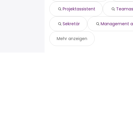
fotograf
Unterföhring
sekretär
Projektassistent
Teamas
management assistant
Sekretär
Management as
Mehr anzeigen