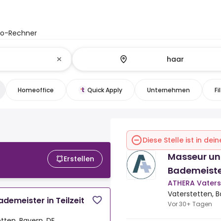
to-Rechner
Homeoffice
Quick Apply
Unternehmen
Fi
Diese Stelle ist in de
Masseur un
Erstellen
Bademeister
ATHERA Vaters
Vaterstetten, B
demeister in Teilzeit
Vor 30+ Tagen
tten, Bayern, DE