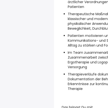
ärztlicher Verordnungen
Patienten
Therapeutische Maßn
klassischer und moder
physikalischer Anwendu
Beweglichkeit, Durchbl
Patienten motivieren u
Kommunikations- und S
Alltag zu stärken und For
Im Team zusammenarb
Zusammenarbeit zwische
Ergotherapie und Logop
Versorgung
Therapieverläufe dokum
Dokumentation der Beh
Erkenntnisse zur kontin
Therapie
Das bringst Du mit