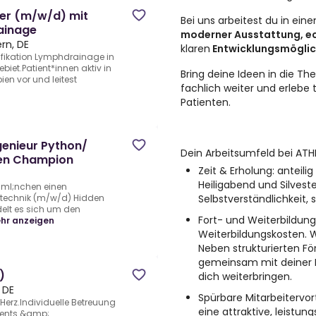
er (m/w/d) mit
Bei uns arbeitest du in ei
ainage
moderner Ausstattung, ec
rn, DE
klaren
Entwicklungsmöglic
fikation Lymphdrainage in
iet.Patient*innen aktiv in
Bring deine Ideen in die Th
ien vor und leitest
fachlich weiter und erlebe t
Patienten.
genieur Python/
Dein Arbeitsumfeld bei ATH
den Champion
Zeit & Erholung:
anteilig
Heiligabend und Silvester
uml;nchen einen
Selbstverständlichkeit,
rotechnik (m/w/d) Hidden
lt es sich um den
Fort- und Weiterbildung
hr anzeigen
Weiterbildungskosten. Wi
Neben strukturierten Fö
gemeinsam mit deiner F
)
dich weiterbringen.
 DE
Spürbare Mitarbeitervort
Herz.Individuelle Betreuung
eine attraktive, leistu
vents &amp;