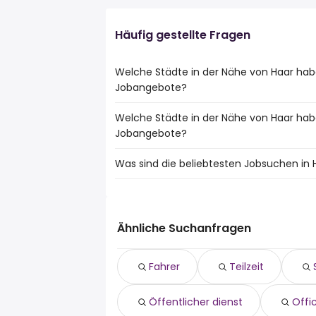
Häufig gestellte Fragen
Welche Städte in der Nähe von Haar ha
Jobangebote?
Welche Städte in der Nähe von Haar hab
Städte in der Nähe von Haar mit den me
Jobangebote?
München
Ismaning
Was sind die beliebtesten Jobsuchen in 
10 Städte in der Nähe von Haar mit den
Oberhaching
München
Kirchheim B. München
Die 10 beliebtesten Jobsuchen in Haar si
Vaterstetten
Oberschleißheim
fahrer
Ottobrunn
teilzeit
Ismaning
Ähnliche Suchanfragen
sachbearbeiter
Poing
Öffentlicher dienst
Grafing Bei München
Fahrer
Teilzeit
office administrator
Oberhaching
projektassistent
Kirchheim B. München
Öffentlicher dienst
Offi
teamassistenz
Oberschleißheim