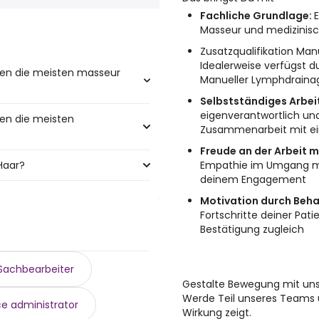
Fachliche Grundlage:
Masseur und medizinis
Zusatzqualifikation Ma
Idealerweise verfügst du
ben die meisten masseur
Manueller Lymphdraina
Selbstständiges Arbei
eigenverantwortlich und
en die meisten
isten masseur Jobs:
Zusammenarbeit mit e
Freude an der Arbeit 
Haar?
Empathie im Umgang mit
 meisten Jobangeboten:
deinem Engagement
nd:
Motivation durch Beh
Fortschritte deiner Pat
Bestätigung zugleich
Sachbearbeiter
Gestalte Bewegung mit un
Werde Teil unseres Teams u
ce administrator
Wirkung zeigt.