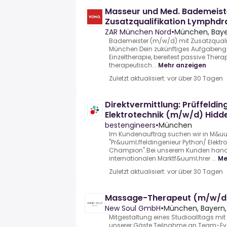
Masseur und Med. Bademeist
Zusatzqualifikation Lymphdr
ZAR München Nord
•
München, Baye
Bademeister (m/w/d) mit Zusatzquali
München.Dein zukünftiges Aufgabengeb
Einzeltherapie, bereitest passive Therap
therapeutisch...
Mehr anzeigen
Zuletzt aktualisiert: vor über 30 Tagen
Direktvermittlung: Prüffeldin
Elektrotechnik (m/w/d) Hid
bestengineers
•
München
Im Kundenauftrag suchen wir in M&u
"Pr&uuml;ffeldingenieur Python/ Elekt
Champion".Bei unserem Kunden hande
internationalen Marktf&uuml;hrer ...
Me
Zuletzt aktualisiert: vor über 30 Tagen
Massage-Therapeut (m/w/d
New Soul GmbH
•
München, Bayern,
Mitgestaltung eines Studioalltags mit 
unserer Gäste.Teilnahme an Team-E