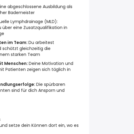
Eine abgeschlossene Ausbildung als
cher Bademeister
nuelle Lymphdrainage (MLD):
 über eine Zusatzqualifikation in
ge
ten im Team:
Du arbeitest
 schätzt gleichzeitig die
inem starken Team
mit Menschen:
Deine Motivation und
 Patienten zeigen sich täglich in
andlungserfolge:
Die spürbaren
ienten sind für dich Ansporn und
s
nd setze dein Können dort ein, wo es