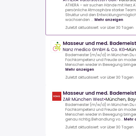
ATHERA – wir suchen Hände mit Herz.A
persönliche Atmosphäre starker Teams 
Struktur und den Entwicklungsmöglich
wachsenden ...
Mehr anzeigen
Zuletzt aktualisiert: vor über 30 Tagen
Masseur und med. Bademeis
Nanz medico GmbH & Co. KG
•
Mün
Bademeister (m/w/d) in München.Du m
Fachkompetenz und Freude an modern
Menschen wieder in Bewegung bringen?
Mehr anzeigen
Zuletzt aktualisiert: vor über 30 Tagen
Masseur und med. Bademeis
ZAR München West
•
München, Baye
Bademeister (m/w/d) in München.Du m
Fachkompetenz und Freude an modern
Menschen wieder in Bewegung bringen
genau richtig.Behandlung vo...
Mehr 
Zuletzt aktualisiert: vor über 30 Tagen