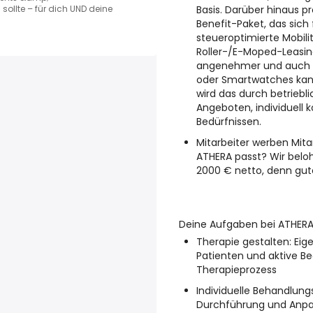
Basis. Darüber hinaus p
sollte – für dich UND deine
Benefit-Paket, das sich 
steueroptimierte Mobili
Roller-/E-Moped-Leasi
angenehmer und auch H
oder Smartwatches kann
wird das durch betriebl
Angeboten, individuell 
Bedürfnissen.
Mitarbeiter werben Mita
ATHERA passt? Wir belo
2000 € netto, denn gu
Deine Aufgaben bei ATHER
Therapie gestalten:
Eig
Patienten und aktive B
Therapieprozess
Individuelle Behandl
Durchführung und Anpa