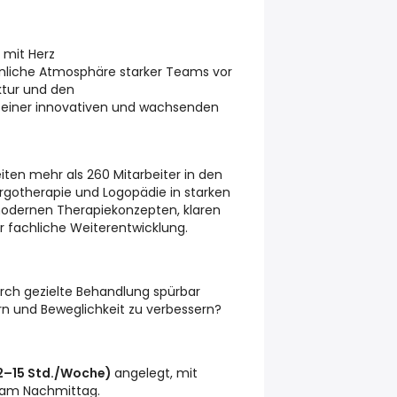
 mit Herz
önliche Atmosphäre starker Teams vor
uktur und den
 einer innovativen und wachsenden
eiten mehr als
260 Mitarbeiter
in den
Ergotherapie und Logopädie
in starken
dernen Therapiekonzepten, klaren
r fachliche Weiterentwicklung.
ch gezielte Behandlung spürbar
rn und Beweglichkeit zu verbessern?
12–15 Std./Woche)
angelegt, mit
 am Nachmittag.