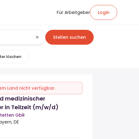
Für Arbeitgeber
Login
Stellen suchen
lter löschen
inem Land nicht verfügbar.
d medizinischer
 in Teilzeit (m/w/d)
tetten GbR
ayern, DE