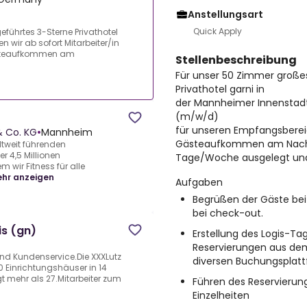
Anstellungsart
Quick Apply
eführtes 3-Sterne Privathotel
 wir ab sofort Mitarbeiter/in
Gästeaufkommen am
Stellenbeschreibung
Für unser 50 Zimmer großes
Privathotel garni in
der Mannheimer Innenstadt 
(m/w/d)
)
für unseren Empfangsbereich
 Co. KG
•
Mannheim
Gästeaufkommen am Nachmi
tweit führenden
r 4,5 Millionen
Tage/Woche ausgelegt und 
m wir Fitness für alle
hr anzeigen
Aufgaben
Begrüßen der Gäste be
bei check-out.
is (gn)
Erstellung des Logis-Ta
Reservierungen aus de
und Kundenservice.Die XXXLutz
diversen Buchungsplat
 Einrichtungshäuser in 14
 mehr als 27.Mitarbeiter zum
Führen des Reservierun
Einzelheiten