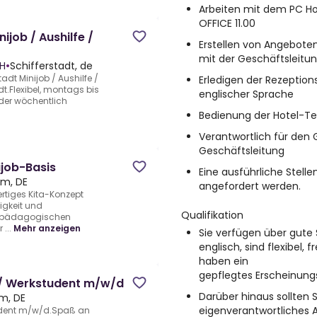
Arbeiten mit dem PC H
OFFICE 11.00
job / Aushilfe /
Erstellen von Angebot
mit der Geschäftsleitu
H
•
Schifferstadt, de
adt Minijob / Aushilfe /
Erledigen der Rezeptio
dt.Flexibel, montags bis
englischer Sprache
 der wöchentlich
Bedienung der Hotel-T
Verantwortlich für den 
Geschäftsleitung
ijob-Basis
Eine ausführliche Stel
m, DE
angefordert werden.
ertiges Kita-Konzept
igkeit und
Qualifikation
er pädagogischen
...
Mehr anzeigen
Sie verfügen über gute
englisch, sind flexibel
haben ein
gepflegtes Erscheinung
fe/ Werkstudent m/w/d
Darüber hinaus sollten 
m, DE
eigenverantwortliches 
tudent m/w/d.Spaß an