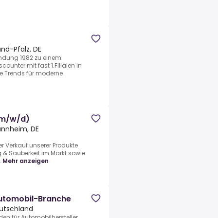
and-Pfalz, DE
ründung 1982 zu einem
ounter mit fast 1.Filialen in
lle Trends für moderne
 (m/w/d)
nnheim, DE
 Verkauf unserer Produkte
g & Sauberkeit im Markt sowie
.
Mehr anzeigen
Automobil-Branche
utschland
den für Automobilhersteller,