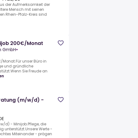
okus der Aufmerksamkeit der
tere Mensch mit seinen
ten Rhein-Pfalz-Kreis sind
nijob 200€/Monat
en GmbH
•
/Monat.Für unser Büro in
ge und gründliche
stützt.Wenn Sie Freude an
en
eratung (m/w/d) -
DE
w/d) - Minijob.Pflege, die
 unterstützt.Unsere Werte -
 echtes Miteinander - prägen