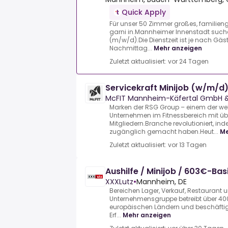
Quick Apply
Für unser 50 Zimmer großes, familieng
garni in.Mannheimer Innenstadt suchen
(m/w/d).Die Dienstzeit ist je nach 
Nachmittag...
Mehr anzeigen
Zuletzt aktualisiert: vor 24 Tagen
Servicekraft Minijob (w/m/d
McFIT Mannheim-Käfertal GmbH &
Marken der RSG Group – einem der wel
Unternehmen im Fitnessbereich mit übe
Mitgliedern.Branche revolutioniert, inde
zugänglich gemacht haben.Heut...
Me
Zuletzt aktualisiert: vor 13 Tagen
Aushilfe / Minijob / 603€-Bas
XXXLutz
•
Mannheim, DE
Bereichen Lager, Verkauf, Restaurant 
Unternehmensgruppe betreibt über 400
europäischen Ländern und beschäftigt
Erf...
Mehr anzeigen