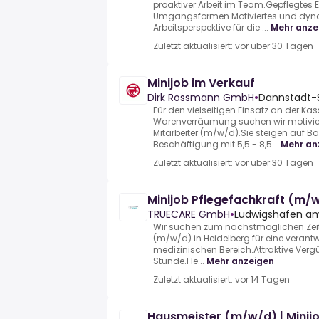
proaktiver Arbeit im Team.Gepflegtes
Umgangsformen.Motiviertes und dyn
Arbeitsperspektive für die ...
Mehr anze
Zuletzt aktualisiert: vor über 30 Tagen
Minijob im Verkauf
Dirk Rossmann GmbH
•
Dannstadt-
Für den vielseitigen Einsatz an der Kas
Warenverräumung suchen wir motivier
Mitarbeiter (m/w/d).Sie steigen auf Ba
Beschäftigung mit 5,5 - 8,5...
Mehr an
Zuletzt aktualisiert: vor über 30 Tagen
Minijob Pflegefachkraft (m/
TRUECARE GmbH
•
Ludwigshafen am
Wir suchen zum nächstmöglichen Zeitp
(m/w/d) in Heidelberg für eine verantw
medizinischen Bereich.Attraktive Verg
Stunde.Fle...
Mehr anzeigen
Zuletzt aktualisiert: vor 14 Tagen
Hausmeister (m/w/d) | Minij