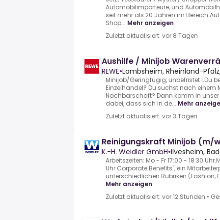
Automobilimporteure, und Automobilhä
seit mehr als 20 Jahren im Bereich Aut
Shop...
Mehr anzeigen
Zuletzt aktualisiert: vor 8 Tagen
Aushilfe / Minijob Warenve
REWE
•
Lambsheim, Rheinland-Pfalz
Minijob/Geringfügig, unbefristet |.Du b
Einzelhandel? Du suchst nach einem Mi
Nachbarschaft? Dann komm in unser 
dabei, dass sich in de...
Mehr anzeig
Zuletzt aktualisiert: vor 3 Tagen
Reinigungskraft Minijob (m/
K.-H. Weidler GmbH
•
Ilvesheim, Ba
Arbeitszeiten: Mo - Fr 17:00 - 18:30 Uhr.M
Uhr.Corporate Benefits", ein Mitarbeite
unterschiedlichen Rubriken (Fashion, Ele
Mehr anzeigen
Zuletzt aktualisiert: vor 12 Stunden
•
Ge