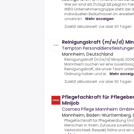
Wer wir sind:&lt;/h2&gt;&lt;p&gt;Im F
WBG Unternehmensgruppe steht der äl
individuellen Bedürfnissen.Im erweiter
unsere kn...
Mehr anzeigen
Zuletzt aktualisiert: vor über 30 Tagen
Reinigungskraft (m/w/d) Mi
Tempton Personaldienstleistung
Mannheim, Deutschland
Reinigungskraft (m/w/d) Minijob 200€
Mannheim suchen wir eine zuverlässi
Reinigungskraft, die unser Team unter
Ordnung haben und ei...
Mehr anzeig
Zuletzt aktualisiert: vor über 30 Tagen
Pflegefachkraft für Pflegeb
Minijob
Cosmea Pflege Mannheim GmbH
•
Mannheim, Baden-Württemberg, 
Pflegefachkraft für Pflegeberatung (m/
Menschen in ihrem Zuhause zuverlässig
Verlässlichkeit, Respekt, Nähe und ein