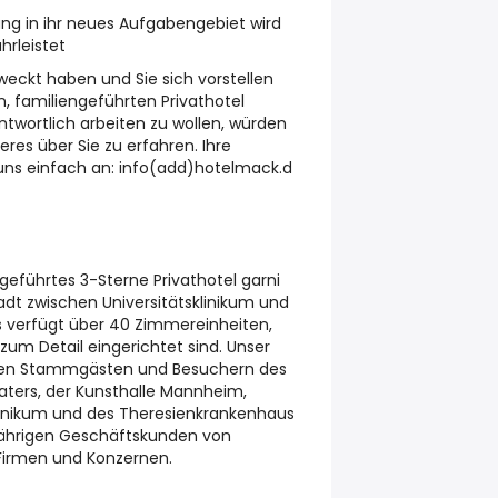
tung in ihr neues Aufgabengebiet wird
hrleistet
geweckt haben und Sie sich vorstellen
n, familiengeführten Privathotel
twortlich arbeiten zu wollen, würden
eres über Sie zu erfahren. Ihre
ns einfach an: info(add)hotelmack.d
ngeführtes 3-Sterne Privathotel garni
dt zwischen Universitätsklinikum und
s verfügt über 40 Zimmereinheiten,
e zum Detail eingerichtet sind. Unser
elen Stammgästen und Besuchern des
aters, der Kunsthalle Mannheim,
linikum und des Theresienkrankenhaus
jährigen Geschäftskunden von
irmen und Konzernen.