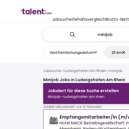
Jobsuche
Gehaltsvergleich
Brutto-Net
Veröffentlichungsdatum
25 km
Jobsuche
Ludwigshafen Am Rhein
minijob
Minijob Jobs in Ludwigshafen Am Rhein
Jobalert für diese Suche erstellen
Minijob • ludwigshafen am rhein
Zuletzt aktualisiert: vor 12 Stunden
Empfangsmitarbeiter/in (m/w
Hotel MACK Betriebsgesellschaft 
Mannheim, Baden-Württemberg,