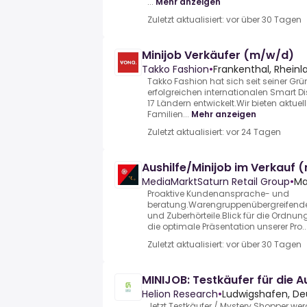
...
Mehr anzeigen
Zuletzt aktualisiert: vor über 30 Tagen
Minijob Verkäufer (m/w/d)
Takko Fashion
•
Frankenthal, Rheinl
Takko Fashion hat sich seit seiner G
erfolgreichen internationalen Smart Disc
17 Ländern entwickelt.Wir bieten aktue
Familien...
Mehr anzeigen
Zuletzt aktualisiert: vor 24 Tagen
Aushilfe/Minijob im Verkauf
MediaMarktSaturn Retail Group
•
Ma
Proaktive Kundenansprache- und
beratung.Warengruppenübergreifender
und Zuberhörteile.Blick für die Ordnun
die optimale Präsentation unserer Pro..
Zuletzt aktualisiert: vor über 30 Tagen
MINIJOB: Testkäufer für die 
Helion Research
•
Ludwigshafen, De
Jetzt Testkäufer / Mystery Shopper wer