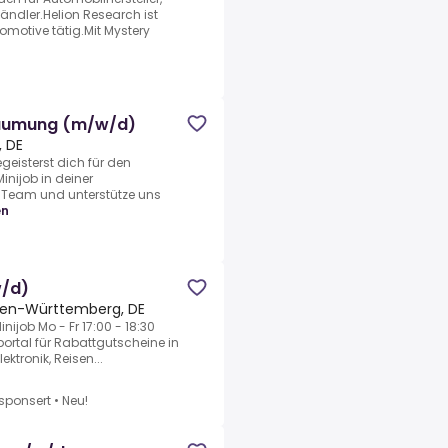
ndler.Helion Research ist
omotive tätig.Mit Mystery
rräumung (m/w/d)
, DE
egeisterst dich für den
nijob in deiner
Team und unterstütze uns
en
w/d)
den-Württemberg, DE
inijob Mo - Fr 17:00 - 18:30
rportal für Rabattgutscheine in
ktronik, Reisen...
sponsert
•
Neu!