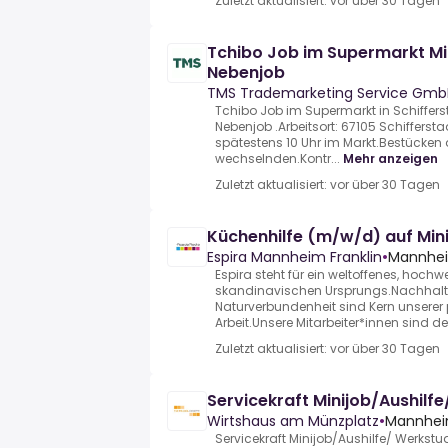
Zuletzt aktualisiert: vor über 30 Tagen
Tchibo Job im Supermarkt Mini
Nebenjob
TMS Trademarketing Service Gmb
Tchibo Job im Supermarkt in Schifferst
Nebenjob .Arbeitsort: 67105 Schiffersta
spätestens 10 Uhr im Markt.Bestücken
wechselnden.Kontr...
Mehr anzeigen
Zuletzt aktualisiert: vor über 30 Tagen
Küchenhilfe (m/w/d) auf Min
Espira Mannheim Franklin
•
Mannhei
Espira steht für ein weltoffenes, hochw
skandinavischen Ursprungs.Nachhalt
Naturverbundenheit sind Kern unser
Arbeit.Unsere Mitarbeiter*innen sind der 
Zuletzt aktualisiert: vor über 30 Tagen
Servicekraft Minijob/Aushil
Wirtshaus am Münzplatz
•
Mannhei
Servicekraft Minijob/Aushilfe/ Werks