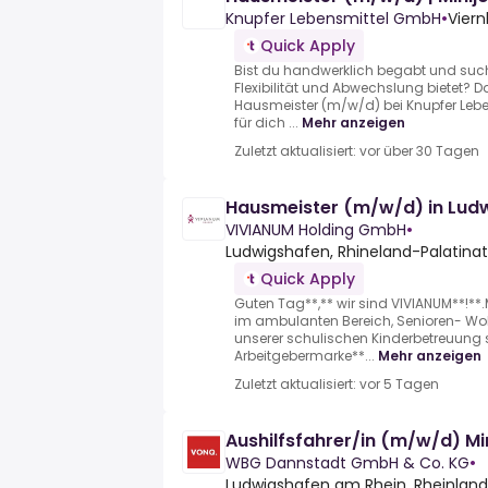
Knupfer Lebensmittel GmbH
•
Vier
Quick Apply
Bist du handwerklich begabt und suchs
Flexibilität und Abwechslung bietet? D
Hausmeister (m/w/d) bei Knupfer Leb
für dich ...
Mehr anzeigen
Zuletzt aktualisiert: vor über 30 Tagen
Hausmeister (m/w/d) in Ludw
VIVIANUM Holding GmbH
•
Ludwigshafen, Rhineland-Palatina
Quick Apply
Guten Tag**,** wir sind VIVIANUM**!**
im ambulanten Bereich, Senioren- 
unserer schulischen Kinderbetreuung s
Arbeitgebermarke**...
Mehr anzeigen
Zuletzt aktualisiert: vor 5 Tagen
Aushilfsfahrer/in (m/w/d) Mi
WBG Dannstadt GmbH & Co. KG
•
Ludwigshafen am Rhein, Rheinland-