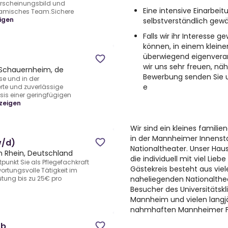
 Erscheinungsbild und
Eine intensive Einarbei
amisches Team.Sichere
igen
selbstverständlich gewä
Falls wir ihr Interesse 
können, in einem kleine
überwiegend eigenveran
wir uns sehr freuen, näh
Schauernheim, de
Bewerbung senden Sie u
se und in der
e
te und zuverlässige
sis einer geringfügigen
zeigen
Wir sind ein kleines familie
in der Mannheimer Innensta
w/d)
Nationaltheater. Unser Hau
 Rhein, Deutschland
die individuell mit viel Lieb
unkt Sie als Pflegefachkraft
Gästekreis besteht aus vi
ortungsvolle Tätigkeit im
naheliegenden Nationalthe
ütung bis zu 25€ pro
Besucher des Universitätsk
Mannheim und vielen lang
nahmhaften Mannheimer F
ob