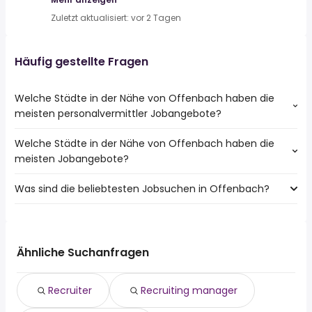
Zuletzt aktualisiert: vor 2 Tagen
Häufig gestellte Fragen
Welche Städte in der Nähe von Offenbach haben die
meisten personalvermittler Jobangebote?
Welche Städte in der Nähe von Offenbach haben die
Städte in der Nähe von Offenbach mit den meisten
meisten Jobangebote?
personalvermittler Jobs:
Frankfurt
Was sind die beliebtesten Jobsuchen in Offenbach?
10 Städte in der Nähe von Offenbach mit den meisten
Oberursel (Taunus)
Jobangeboten:
Dreieich
Die 10 beliebtesten Jobsuchen in Offenbach sind:
Frankfurt
Neu Isenburg
fahrer
Hanau
Langen
reinigungskraft
Oberursel (Taunus)
Ähnliche Suchanfragen
Bad Vilbel
teilzeit
Rodgau
Dietzenbach
aushilfe
Dreieich
Obertshausen
Recruiter
Recruiting manager
quereinsteiger
Maintal
Karben
minijobber