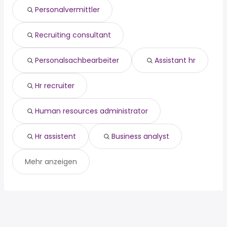
Neu Isenburg
Eschborn
Personalvermittler
minijob
Langen
wochenende
Bad Vilbel
produktionsmitarbeiter
Dietzenbach
Recruiting consultant
homeoffice
Personalsachbearbeiter
Assistant hr
Hr recruiter
Human resources administrator
Hr assistent
Business analyst
Mehr anzeigen