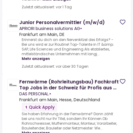
Zuletzt aktualisiert: vor 1 Tag
Junior Personalvermittler (m/w/d)
APRIORI business solutions AG
•
Frankfurt am Main, DE
Erinnerst du dich an den Nervenkitzel des Erfolgs? -
Bei uns wird er zur Routine!.Top-Talente in IT &amp;
SAP, Life Sciences und Engineering.Als etabliertes,
mittelständisches Unternehmen mit langj...
Mehr anzeigen
Zuletzt aktualisiert: vor über 30 Tagen
Fernwärme (Rohrleitungsbau) Fachkraft
Top Jobs in der Schweiz für Profis aus DE
/ Hessen
DAS PERSONAL.
•
Frankfurt am Main, Hesse, Deutschland
Quick Apply
Sie haben Erfahrung in der Fernwärme? Dann zählt
bei uns nicht nur Ihr Titel, sondern Ihr Können.Ob
Rohrschweisser, Muffenmonteur, Monteur, Vorarbeiter,
Bauleitender, Bauleiter oder Netzmeister: We...
Mehr anzeigen