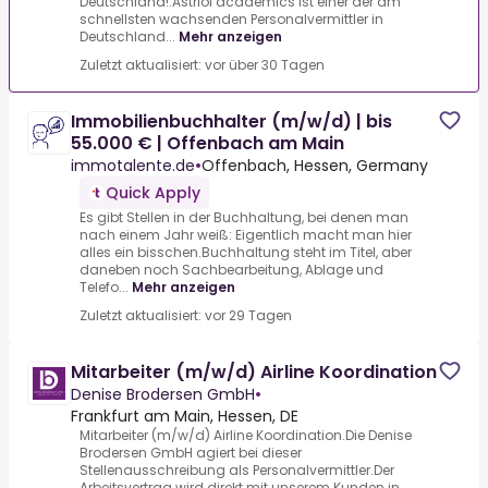
Deutschland!.Astriol academics ist einer der am
schnellsten wachsenden Personalvermittler in
Deutschland...
Mehr anzeigen
Zuletzt aktualisiert: vor über 30 Tagen
Immobilienbuchhalter (m/w/d) | bis
55.000 € | Offenbach am Main
immotalente.de
•
Offenbach, Hessen, Germany
Quick Apply
Es gibt Stellen in der Buchhaltung, bei denen man
nach einem Jahr weiß: Eigentlich macht man hier
alles ein bisschen.Buchhaltung steht im Titel, aber
daneben noch Sachbearbeitung, Ablage und
Telefo...
Mehr anzeigen
Zuletzt aktualisiert: vor 29 Tagen
Mitarbeiter (m/w/d) Airline Koordination
Denise Brodersen GmbH
•
Frankfurt am Main, Hessen, DE
Mitarbeiter (m/w/d) Airline Koordination.Die Denise
Brodersen GmbH agiert bei dieser
Stellenausschreibung als Personalvermittler.Der
Arbeitsvertrag wird direkt mit unserem Kunden in