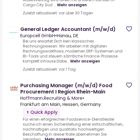
Cargo City Süd ...
Mehr anzeigen
Zuletzt aktualisiert: vor über 30 Tagen
General Ledger Accountant (m/w/d)
Europcell GmbH
•
Hanau, DE
Bei uns erwartet Dich kein klassisches
Rechnungswesen: Wir arbeiten mit digitalen
Rechnungsworkflows, modernen ERP-Systemen und
BI-Tools und steuern sämtliche Finance-Prozesse
komplett inhouse.Dabe...
Mehr anzeigen
Zuletzt aktualisiert: vor 1 Tag
Purchasing Manager (m/w/d) Food
Procurement I Region Rhein-Main
Hoffmann.Recruiting & More
•
Frankfurt am Main, Hessen, Germany
Quick Apply
Für einen erfolgreichen Foodservice-Dienstleister
suche ich einen.Sicherstellung einer wirtschaftlichen,
nachhaltigen und qualitativ hochwertigen
Beschaffung.In dieser Rolle übernehmen Sie
Verantwo...
Mehr anzeigen