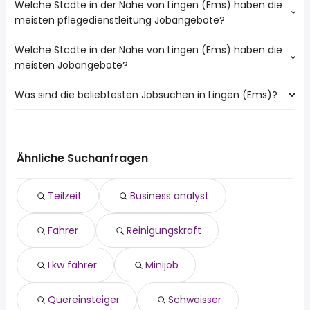
Welche Städte in der Nähe von Lingen (Ems) haben die
meisten pflegedienstleitung Jobangebote?
Welche Städte in der Nähe von Lingen (Ems) haben die
Städte in der Nähe von Lingen (Ems) mit den meisten
meisten Jobangebote?
pflegedienstleitung Jobs:
Rheine
Was sind die beliebtesten Jobsuchen in Lingen (Ems)?
10 Städte in der Nähe von Lingen (Ems) mit den meisten
Bad Bentheim
Jobangeboten:
Salzbergen
Die 10 beliebtesten Jobsuchen in Lingen (Ems) sind:
Rheine
fahrer
Ochtrup
teilzeit
Bad Bentheim
Ähnliche Suchanfragen
reinigungskraft
Löningen
lkw fahrer
Haselünne
Teilzeit
Business analyst
minijob
Mettingen
quereinsteiger
Salzbergen
Fahrer
Reinigungskraft
schweisser
aushilfe
elektriker
Lkw fahrer
Minijob
verkäufer
Quereinsteiger
Schweisser