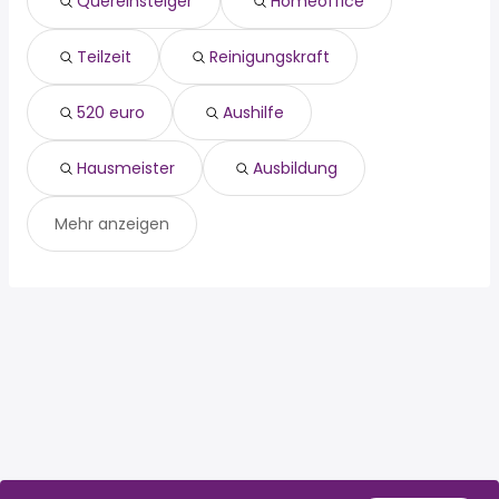
Quereinsteiger
Homeoffice
520 euro
Maisach
aushilfe
Oberschleißheim
hausmeister
Unterföhring
Teilzeit
Reinigungskraft
ausbildung
520 euro
Aushilfe
Hausmeister
Ausbildung
Mehr anzeigen