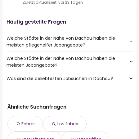
Zuletzt aktualisiert: vor 23 Tagen
Häufig gestellte Fragen
Welche Städte in der Nähe von Dachau haben die
meisten pflegehelfer Jobangebote?
Welche Städte in der Nähe von Dachau haben die
Städte in der Nähe von Dachau mit den meisten
meisten Jobangebote?
pflegehelfer Jobs:
München
Was sind die beliebtesten Jobsuchen in Dachau?
10 Städte in der Nähe von Dachau mit den meisten
Germering
Jobangeboten:
Fürstenfeldbruck
Die 10 beliebtesten Jobsuchen in Dachau sind:
München
Unterschleißheim
fahrer
Germering
Olching
lkw fahrer
Fürstenfeldbruck
Ähnliche Suchanfragen
Karlsfeld
quereinsteiger
Unterschleißheim
Ismaning
homeoffice
Olching
Oberschleißheim
Fahrer
Lkw fahrer
teilzeit
Karlsfeld
Unterföhring
reinigungskraft
Ismaning