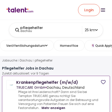
Login
pflegehelfer
25 km
dachau
Veröffentlichungsdatum
Homeoffice
Quick Appl
Jobsuche
Dachau
pflegehelfer
Pflegehelfer Jobs in Dachau
Zuletzt aktualisiert: vor 9 Tagen
Krankenpflegehelfer (m/w/d)
TRUECARE GmbH
•
Dachau, Deutschland
Pflege ist Ihre Leidenschaft? Dann sind Sie bei
Tempton TRUECARE genau richtig!.Sie
verantwortungsvolle Aufgaben in der Betreuung und
Versorgung von Patienten.Freuen Sie sich auf eine
Festanstellun...
Mehr anzeigen