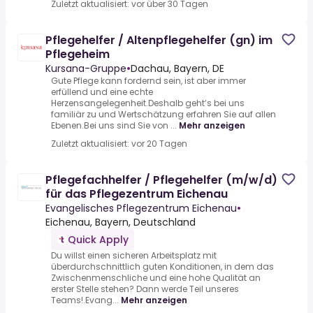
Zuletzt aktualisiert: vor über 30 Tagen
Pflegehelfer / Altenpflegehelfer (gn) im
Pflegeheim
Kursana-Gruppe
•
Dachau, Bayern, DE
Gute Pflege kann fordernd sein, ist aber immer
erfüllend und eine echte
Herzensangelegenheit.Deshalb geht’s bei uns
familiär zu und Wertschätzung erfahren Sie auf allen
Ebenen.Bei uns sind Sie von ...
Mehr anzeigen
Zuletzt aktualisiert: vor 20 Tagen
Pflegefachhelfer / Pflegehelfer (m/w/d)
für das Pflegezentrum Eichenau
Evangelisches Pflegezentrum Eichenau
•
Eichenau, Bayern, Deutschland
Quick Apply
Du willst einen sicheren Arbeitsplatz mit
überdurchschnittlich guten Konditionen, in dem das
Zwischenmenschliche und eine hohe Qualität an
erster Stelle stehen? Dann werde Teil unseres
Teams!.Evang...
Mehr anzeigen