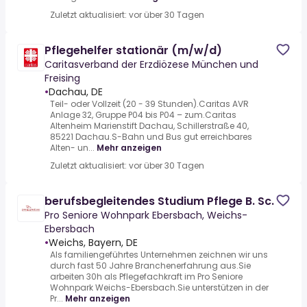
Zuletzt aktualisiert: vor über 30 Tagen
Pflegehelfer stationär (m/w/d)
Caritasverband der Erzdiözese München und
Freising
•
Dachau, DE
Teil- oder Vollzeit (20 - 39 Stunden).Caritas AVR
Anlage 32, Gruppe P04 bis P04 – zum.Caritas
Altenheim Marienstift Dachau, Schillerstraße 40,
85221 Dachau.S-Bahn und Bus gut erreichbares
Alten- un...
Mehr anzeigen
Zuletzt aktualisiert: vor über 30 Tagen
berufsbegleitendes Studium Pflege B. Sc.
Pro Seniore Wohnpark Ebersbach, Weichs-
Ebersbach
•
Weichs, Bayern, DE
Als familiengeführtes Unternehmen zeichnen wir uns
durch fast 50 Jahre Branchenerfahrung aus.Sie
arbeiten 30h als Pflegefachkraft im Pro Seniore
Wohnpark Weichs-Ebersbach.Sie unterstützen in der
Pr...
Mehr anzeigen