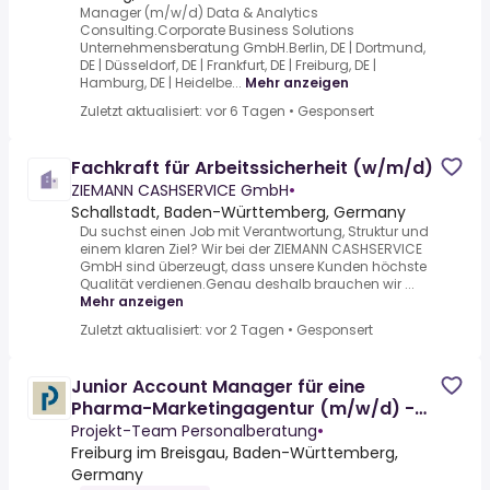
Manager (m/w/d) Data & Analytics
Consulting.Corporate Business Solutions
Unternehmensberatung GmbH.Berlin, DE | Dortmund,
DE | Düsseldorf, DE | Frankfurt, DE | Freiburg, DE |
Hamburg, DE | Heidelbe...
Mehr anzeigen
Zuletzt aktualisiert: vor 6 Tagen
•
Gesponsert
Fachkraft für Arbeitssicherheit (w/m/d)
ZIEMANN CASHSERVICE GmbH
•
Schallstadt, Baden-Württemberg, Germany
Du suchst einen Job mit Verantwortung, Struktur und
einem klaren Ziel? Wir bei der ZIEMANN CASHSERVICE
GmbH sind überzeugt, dass unsere Kunden höchste
Qualität verdienen.Genau deshalb brauchen wir ...
Mehr anzeigen
Zuletzt aktualisiert: vor 2 Tagen
•
Gesponsert
Junior Account Manager für eine
Pharma-Marketingagentur (m/w/d) -
JN243-01
Projekt-Team Personalberatung
•
Freiburg im Breisgau, Baden-Württemberg,
Germany