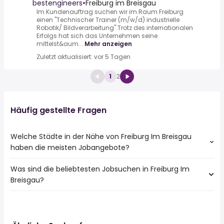
Bildverarbeitung
bestengineers
•
Freiburg im Breisgau
Im Kundenauftrag suchen wir im Raum Freiburg
einen "Technischer Trainer (m/w/d) industrielle
Robotik/ Bildverarbeitung".Trotz des internationalen
Erfolgs hat sich das Unternehmen seine
mittelst&aum...
Mehr anzeigen
Zuletzt aktualisiert: vor 5 Tagen
1
2
Häufig gestellte Fragen
Welche Städte in der Nähe von Freiburg Im Breisgau
haben die meisten Jobangebote?
Was sind die beliebtesten Jobsuchen in Freiburg Im
10 Städte in der Nähe von Freiburg Im Breisgau mit den
Breisgau?
meisten Jobangeboten:
Bad Krozingen
Die 10 beliebtesten Jobsuchen in Freiburg Im Breisgau
Müllheim
sind:
Breisach Am Rhein