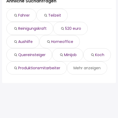
fahrer
Denzlingen
Ähnliche Suchanfragen
teilzeit
Neuenburg Am Rhein
reinigungskraft
Kirchzarten
Fahrer
Teilzeit
520 euro
aushilfe
Reinigungskraft
520 euro
homeoffice
quereinsteiger
minijob
Aushilfe
Homeoffice
koch
produktionsmitarbeiter
Quereinsteiger
Minijob
Koch
Produktionsmitarbeiter
Mehr anzeigen