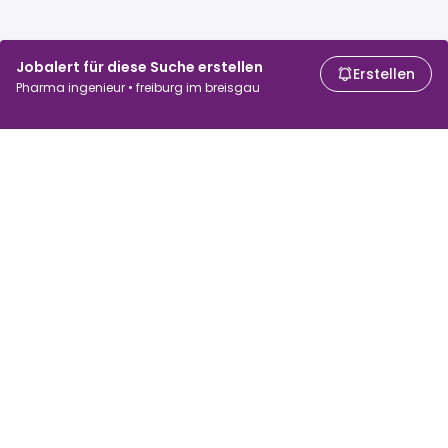
Jobalert für diese Suche erstellen
Erstellen
Pharma ingenieur • freiburg im breisgau
Für Arbeitssuchende
Für Arbeitgeber
Jobs suchen