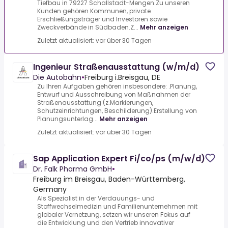
Tiefbau in 79227 Schallstadt-Mengen.Zu unseren
Kunden gehören Kommunen, private
Erschließungsträger und Investoren sowie
Zweckverbände in Südbaden.Z...
Mehr anzeigen
Zuletzt aktualisiert: vor über 30 Tagen
Ingenieur Straßenausstattung (w/m/d)
Die Autobahn
•
Freiburg i.Breisgau, DE
Zu Ihren Aufgaben gehören insbesondere: .Planung,
Entwurf und Ausschreibung von Maßnahmen der
Straßenausstattung (z.Markierungen,
Schutzeinrichtungen, Beschilderung).Erstellung von
Planungsunterlag...
Mehr anzeigen
Zuletzt aktualisiert: vor über 30 Tagen
Sap Application Expert Fi/co/ps (m/w/d)
Dr. Falk Pharma GmbH
•
Freiburg im Breisgau, Baden-Württemberg,
Germany
Als Spezialist in der Verdauungs- und
Stoffwechselmedizin und Familienunternehmen mit
globaler Vernetzung, setzen wir unseren Fokus auf
die Entwicklung und den Vertrieb innovativer