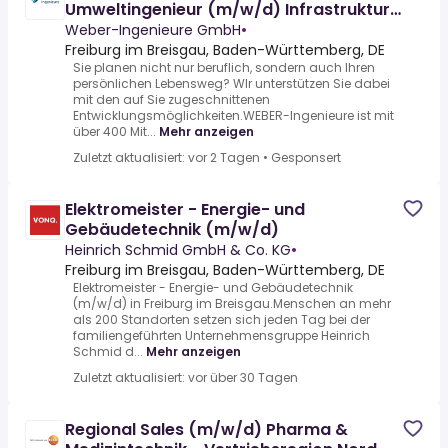
Umweltingenieur (m/w/d) Infrastruktur
– mit Entwicklungsperspektive zur
Weber-Ingenieure GmbH
•
Freiburg im Breisgau, Baden-Württemberg, DE
Sie planen nicht nur beruflich, sondern auch Ihren
persönlichen Lebensweg? WIr unterstützen Sie dabei
mit den auf Sie zugeschnittenen
Entwicklungsmöglichkeiten.WEBER-Ingenieure ist mit
über 400 Mit...
Mehr anzeigen
Zuletzt aktualisiert: vor 2 Tagen
•
Gesponsert
Elektromeister - Energie- und
Gebäudetechnik (m/w/d)
Heinrich Schmid GmbH & Co. KG
•
Freiburg im Breisgau, Baden-Württemberg, DE
Elektromeister - Energie- und Gebäudetechnik
(m/w/d) in Freiburg im Breisgau.Menschen an mehr
als 200 Standorten setzen sich jeden Tag bei der
familiengeführten Unternehmensgruppe Heinrich
Schmid d...
Mehr anzeigen
Zuletzt aktualisiert: vor über 30 Tagen
Regional Sales (m/w/d) Pharma &