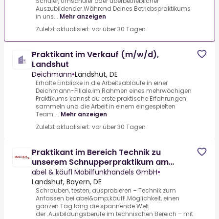
Schüler, Umschüler oder überbetrieblicher
Auszubildender.Während Deines Betriebspraktikums
in uns...
Mehr anzeigen
Zuletzt aktualisiert: vor über 30 Tagen
Praktikant im Verkauf (m/w/d),
Landshut
Deichmann
•
Landshut, DE
Erhalte Einblicke in die Arbeitsabläufe in einer
Deichmann-Filiale.Im Rahmen eines mehrwöchigen
Praktikums kannst du erste praktische Erfahrungen
sammeln und die Arbeit in einem eingespielten
Team ...
Mehr anzeigen
Zuletzt aktualisiert: vor über 30 Tagen
Praktikant im Bereich Technik zu
unserem Schnupperpraktikum am
04.11.2026
abel & käufl Mobilfunkhandels GmbH
•
Landshut, Bayern, DE
Schrauben, testen, ausprobieren – Technik zum
Anfassen bei abel&amp;käufl!.Möglichkeit, einen
ganzen Tag lang die spannende Welt
der .Ausbildungsberufe im technischen Bereich – mit