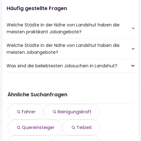
Häufig gestellte Fragen
Welche Städte in der Nähe von Landshut haben die
meisten praktikant Jobangebote?
Welche Städte in der Nähe von Landshut haben die
Städte in der Nähe von Landshut mit den meisten
meisten Jobangebote?
praktikant Jobs:
Freising
Was sind die beliebtesten Jobsuchen in Landshut?
10 Städte in der Nähe von Landshut mit den meisten
Vilsbiburg
Jobangeboten:
Die 10 beliebtesten Jobsuchen in Landshut sind:
Freising
fahrer
Dingolfing
reinigungskraft
Vilsbiburg
Ähnliche Suchanfragen
quereinsteiger
teilzeit
Fahrer
Reinigungskraft
lkw fahrer
homeoffice
Quereinsteiger
Teilzeit
staplerfahrer
minijob