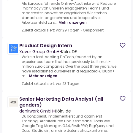
Als Europas führende Online-Apotheke wird Redcare
Pharmacy von unseren engagierten Teams und
modernster Innovation angetrieben.Wir streben
danach, ein angenehmes und kooperatives
Arbeitsumfeld zu s...
Mehr anzeigen
Zuletzt aktualisiert: vor 29 Tagen
•
Gesponsert
Product Design Intern
Xaver Group GmbH
•
Köln, DE
We’re a fast-scaling FinTech, founded by an
experienced team that has previously built multi-
million Euro companies.Over the past three years, we
have established ourselves in a regulated €100bn+
m...
Mehr anzeigen
Zuletzt aktualisiert: vor 23 Tagen
Senior Marketing Data Analyst (all
genders)
denkwerk GmbH
•
Köln, de
Du konzipierst, implementierst und optimierst
Tracking-Architekturen und setzt dabei Tools wie
Google Tag Manager, GA4, Piwik PRO, BigQuery und
Data Studio ein, um eine datenschutzkonforme,