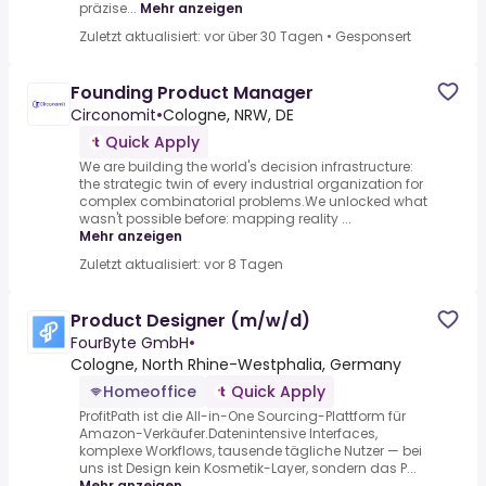
präzise...
Mehr anzeigen
Zuletzt aktualisiert: vor über 30 Tagen
•
Gesponsert
Founding Product Manager
Circonomit
•
Cologne, NRW, DE
Quick Apply
We are building the world's decision infrastructure:
the strategic twin of every industrial organization for
complex combinatorial problems.We unlocked what
wasn't possible before: mapping reality ...
Mehr anzeigen
Zuletzt aktualisiert: vor 8 Tagen
Product Designer (m/w/d)
FourByte GmbH
•
Cologne, North Rhine-Westphalia, Germany
Homeoffice
Quick Apply
ProfitPath ist die All-in-One Sourcing-Plattform für
Amazon-Verkäufer.Datenintensive Interfaces,
komplexe Workflows, tausende tägliche Nutzer — bei
uns ist Design kein Kosmetik-Layer, sondern das P...
Mehr anzeigen