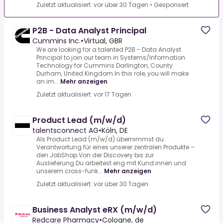
Zuletzt aktualisiert: vor über 30 Tagen
•
Gesponsert
P2B - Data Analyst Principal
Cummins Inc.
•
Virtual, GBR
We are looking for a talented P2B - Data Analyst
Principal to join our team in Systems/Information
Technology for Cummins Darlington, County
Durham, United Kingdom.In this role, you will make
an im...
Mehr anzeigen
Zuletzt aktualisiert: vor 17 Tagen
Product Lead (m/w/d)
talentsconnect AG
•
Köln, DE
Als Product Lead (m/w/d) übernimmst du
Verantwortung für eines unserer zentralen Produkte –
den JobShop.Von der Discovery bis zur
Auslieferung.Du arbeitest eng mit Kund:innen und
unserem cross-funk...
Mehr anzeigen
Zuletzt aktualisiert: vor über 30 Tagen
Business Analyst eRX (m/w/d)
Redcare Pharmacy
•
Cologne, de