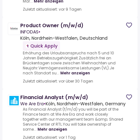
Mar...
Mehr anzeigen
Zuletzt aktualisiert: vor 9 Tagen
Product Owner (m/w/d)
INFODAS
•
Köln, Nordrhein-Westfalen, Deutschland
Quick Apply
Erhöhung des Urlaubsanspruchs nach 5 und 10
Jahren Betriebszugehörigkeit.Zusätzlich frei an
Brückentagen sowie zwischen Weihnachten und
Neujahr.Vermögenswirksame Leistungen (VL).Je
nach Standort su...
Mehr anzeigen
Zuletzt aktualisiert: vor über 30 Tagen
Financial Analyst (m/w/d)
We Are Era
•
Köln, Nordrhein-Westfalen, Germany
As Financial Analyst (f/m/d) you will be part of the
Finance team at We Are Era and work closely
together with our management team &amp; Shared
Service Center of RTL.You will take ownership of
some...
Mehr anzeigen
Zuletzt aktualisiert: vor 1 Tag