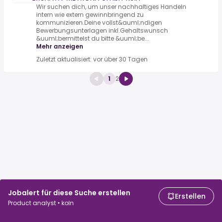
Wir suchen dich, um unser nachhaltiges Handeln
intern wie extern gewinnbringend zu
kommunizieren.Deine vollst&auml;ndigen
Bewerbungsunterlagen inkl.Gehaltswunsch
&uuml;bermittelst du bitte &uuml;be...
Mehr anzeigen
Zuletzt aktualisiert: vor über 30 Tagen
1
2
Jobalert für diese Suche erstellen
Erstellen
Product analyst • koln