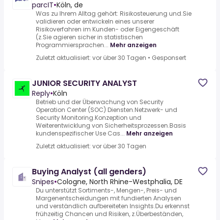
parcIT
•
Köln, de
Was zu Ihrem Alltag gehört: Risikosteuerung und.Sie
validieren oder entwickeln eines unserer
Risikoverfahren im Kunden- oder Eigengeschäft
(z.Sie agieren sicher in statistischen
Programmiersprachen...
Mehr anzeigen
Zuletzt aktualisiert: vor über 30 Tagen
•
Gesponsert
JUNIOR SECURITY ANALYST
Reply
•
Köln
Betrieb und der Überwachung von Security
Operation Center (SOC) Diensten.Netzwerk- und
Security Monitoring.Konzeption und
Weiterentwicklung von Sicherheitsprozessen.Basis
kundenspezifischer Use Cas...
Mehr anzeigen
Zuletzt aktualisiert: vor über 30 Tagen
Buying Analyst (all genders)
Snipes
•
Cologne, North Rhine-Westphalia, DE
Du unterstützt Sortiments-, Mengen-, Preis- und
Margenentscheidungen mit fundierten Analysen
und verständlich aufbereiteten Insights.Du erkennst
frühzeitig Chancen und Risiken, z.Überbeständen,